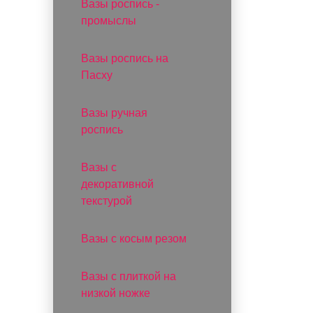
Вазы роспись -
промыслы
Вазы роспись на
Пасху
Вазы ручная
роспись
Вазы с
декоративной
текстурой
Вазы с косым резом
Вазы с плиткой на
низкой ножке