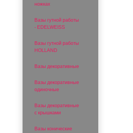
ножках
Вазы гутной работы
- EDELWEISS
Вазы гутной работы
HOLLAND
Вазы декоративные
Вазы декоративные
одиночные
Вазы декоративные
с крышками
Вазы конические