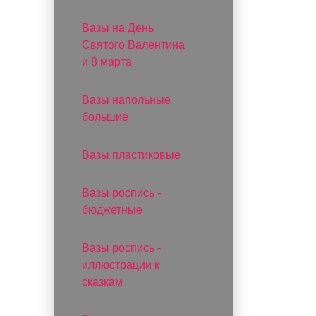
Вазы на День
Святого Валентина
и 8 марта
Вазы напольные
большие
Вазы пластиковые
Вазы роспись -
бюджетные
Вазы роспись -
иллюстрации к
сказкам