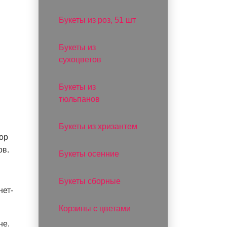
Букеты из роз, 51 шт
Букеты из
сухоцветов
Букеты из
тюльпанов
Букеты из хризантем
ор
ов.
Букеты осенние
Букеты сборные
нет-
Корзины с цветами
не.