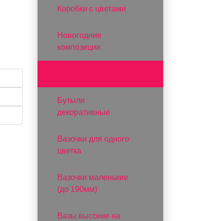
Коробки с цветами
Новогодние
композиции
Вазы и вазоны
Бутыли
декоративные
Вазочки для одного
цветка
Вазочки маленькие
(до 190мм)
Вазы высокие на