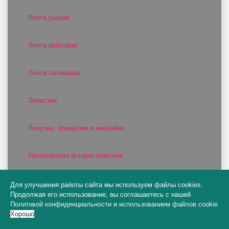
Лента разная
Лента репсовая
Лента сатиновая
Лепестки
Липучки, прищепки и наклейки
Наполнители флористические
Органза
Для улучшения работы сайта мы используем файлы cookies.
Продолжая его использование, вы соглашаетесь с нашей
Политикой конфиденциальности
и
использованием файлов cookie
Пакеты конусы
Хорошо