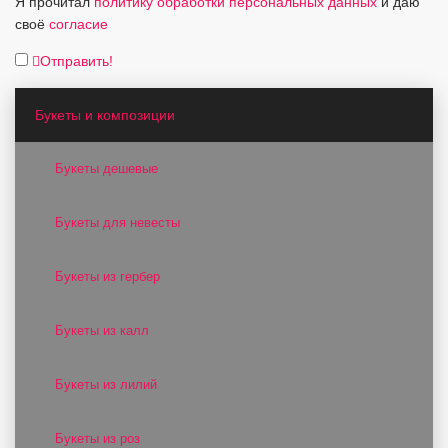
Я прочитал
политику обработки персональных данных
и даю
своё
согласие
Отправить!
Букеты и композиции
Букеты дешевые
Букеты для невесты
Букеты из гербер
Букеты из калл
Букеты из лилий
Букеты из роз