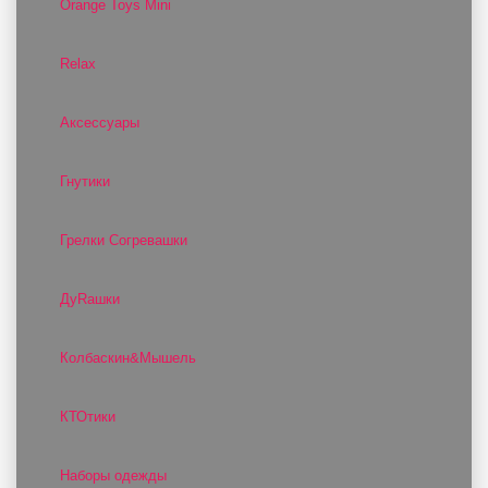
Orange Toys Mini
Relax
Аксессуары
Гнутики
Грелки Согревашки
ДуRашки
Колбаскин&Мышель
КТОтики
Наборы одежды