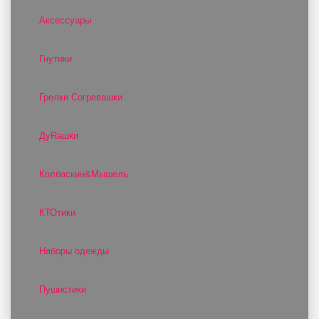
Аксессуары
Гнутики
Грелки Согревашки
ДуRашки
Колбаскин&Мышель
КТОтики
Наборы одежды
Пушистики