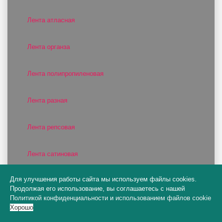
Лента атласная
Лента органза
Лента полипропиленовая
Лента разная
Лента репсовая
Лента сатиновая
Для улучшения работы сайта мы используем файлы cookies.
Лепестки
Продолжая его использование, вы соглашаетесь с нашей
Политикой конфиденциальности
и
использованием файлов cookie
Хорошо
Липучки, прищепки и наклейки