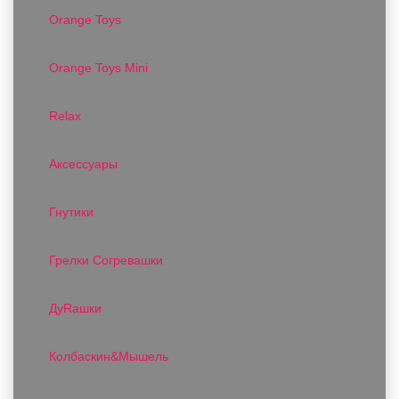
Orange Toys
Orange Toys Mini
Relax
Аксессуары
Гнутики
Грелки Согревашки
ДуRашки
Колбаскин&Мышель