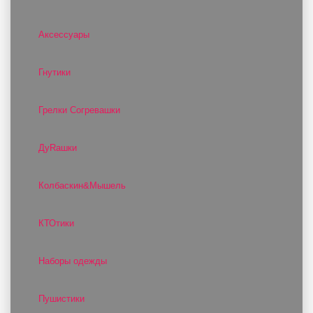
Аксессуары
Гнутики
Грелки Согревашки
ДуRашки
Колбаскин&Мышель
КТОтики
Наборы одежды
Пушистики