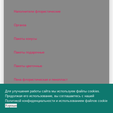
Наполнители флористические
Органза
Пакеты конусы
Пакеты подарочные
Пакеты цветочные
Пена флористическая и пенопласт
Для улучшения работы сайта мы используем файлы cookies.
Плайм пакеты для цветов
Продолжая его использование, вы соглашаетесь с нашей
Политикой конфиденциальности
и
использованием файлов cookie
Хорошо
Пленка DUOMAT