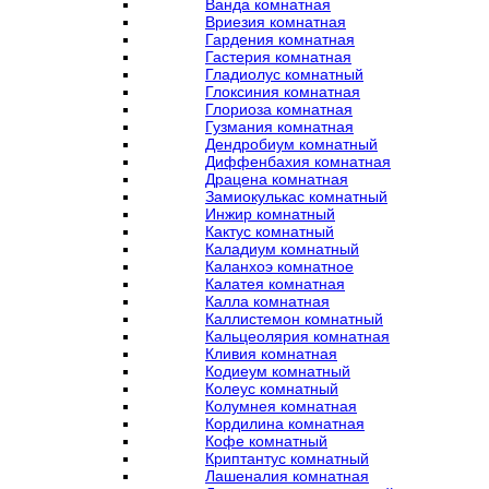
Ванда комнатная
Вриезия комнатная
Гардения комнатная
Гастерия комнатная
Гладиолус комнатный
Глоксиния комнатная
Глориоза комнатная
Гузмания комнатная
Дендробиум комнатный
Диффенбахия комнатная
Драцена комнатная
Замиокулькас комнатный
Инжир комнатный
Кактус комнатный
Каладиум комнатный
Каланхоэ комнатное
Калатея комнатная
Калла комнатная
Каллистемон комнатный
Кальцеолярия комнатная
Кливия комнатная
Кодиеум комнатный
Колеус комнатный
Колумнея комнатная
Кордилина комнатная
Кофе комнатный
Криптантус комнатный
Лашеналия комнатная