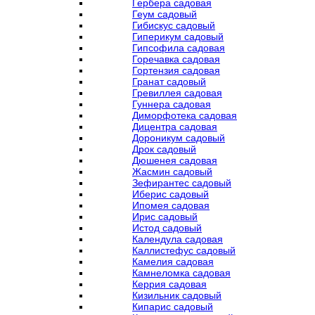
Гербера садовая
Геум садовый
Гибискус садовый
Гиперикум садовый
Гипсофила садовая
Горечавка садовая
Гортензия садовая
Гранат садовый
Гревиллея садовая
Гуннера садовая
Диморфотека садовая
Дицентра садовая
Дороникум садовый
Дрок садовый
Дюшенея садовая
Жасмин садовый
Зефирантес садовый
Иберис садовый
Ипомея садовая
Ирис садовый
Истод садовый
Календула садовая
Каллистефус садовый
Камелия садовая
Камнеломка садовая
Керрия садовая
Кизильник садовый
Кипарис садовый