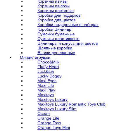
Корзины из ивы
Корзины из лозы
Корзины плетеные
Коробки для подарков
Коробки для цветов
Коробки подарочные в наборах
Коробки Цилиндр
Сумочки бумажные
Сумочки пластиковые
Цилиндры и конусы для цветов
Шляпные коробки
Ящики деревянные
Мягкие игрушки
Choco&Milk
Fluffy Heart
Jack&Lin
Lucky Doggy
Maxi Eyes
Maxi Life
Maxi Play
Maxitoys
Maxitoys Luxury
Maxitoys Luxury Romantic Toys Club
Maxitoys Luxury Slim
Ocean
Orange Life
Orange Toys
Orange Toys Mini