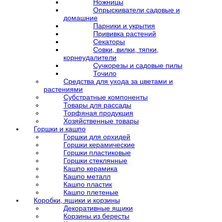
Ножницы
Опрыскиватели садовые и
домашние
Парники и укрытия
Прививка растений
Секаторы
Совки, вилки, тяпки,
корнеудалители
Сучкорезы и садовые пилы
Точило
Средства для ухода за цветами и
растениями
Субстратные компоненты
Товары для рассады
Торфяная продукция
Хозяйственные товары
Горшки и кашпо
Горшки для орхидей
Горшки керамические
Горшки пластиковые
Горшки стеклянные
Кашпо керамика
Кашпо металл
Кашпо пластик
Кашпо плетеные
Коробки, ящики и корзины
Декоративные ящики
Корзины из бересты