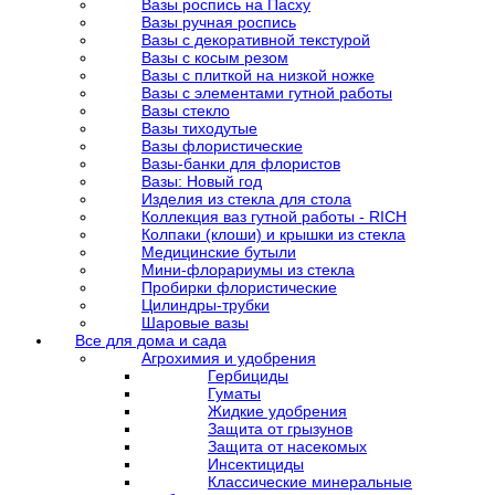
Вазы роспись на Пасху
Вазы ручная роспись
Вазы с декоративной текстурой
Вазы с косым резом
Вазы с плиткой на низкой ножке
Вазы с элементами гутной работы
Вазы стекло
Вазы тиходутые
Вазы флористические
Вазы-банки для флористов
Вазы: Новый год
Изделия из стекла для стола
Коллекция ваз гутной работы - RICH
Колпаки (клоши) и крышки из стекла
Медицинские бутыли
Мини-флорариумы из стекла
Пробирки флористические
Цилиндры-трубки
Шаровые вазы
Все для дома и сада
Агрохимия и удобрения
Гербициды
Гуматы
Жидкие удобрения
Защита от грызунов
Защита от насекомых
Инсектициды
Классические минеральные