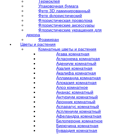
Термоклей
Упаковочная бумага
Фетр 3D ламинированный
Фетр флористический
Флористическая проволока
Флористические аксессуары
Флористические украшения для
декора
Фоамиран
Цветы и растения
Комнатные цветы и растения
Агава комнатная
Аглаонема комнатная
Адениум комнатный
Азалия комнатная
Акалифа комнатная
Алламанда комнатная
Алоказия комнатная
Алоэ комнатное
Ананас комнатный
Антуриум комнатный
Аронник комнатный
Аспарагус комнатный
Асплениум комнатный
Афеландра комнатная
Белопероне комнатное
Бирючина комнатная
Бувардия комнатная