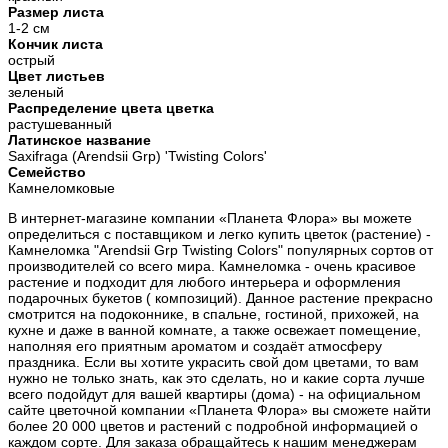
Размер листа
1-2 см
Кончик листа
острый
Цвет листьев
зеленый
Распределение цвета цветка
растушеванный
Латинское название
Saxifraga (Arendsii Grp) 'Twisting Colors'
Семейство
Камнеломковые
В интернет-магазине компании «Планета Флора» вы можете
определиться с поставщиком и легко купить цветок (растение) -
Камнеломка "Arendsii Grp Twisting Colors" популярных сортов от
производителей со всего мира. Камнеломка - очень красивое
растение и подходит для любого интерьера и оформления
подарочных букетов ( композиций). Данное растение прекрасно
смотрится на подоконнике, в спальне, гостиной, прихожей, на
кухне и даже в ванной комнате, а также освежает помещение,
наполняя его приятным ароматом и создаёт атмосферу
праздника. Если вы хотите украсить свой дом цветами, то вам
нужно не только знать, как это сделать, но и какие сорта лучше
всего подойдут для вашей квартиры (дома) - на официальном
сайте цветочной компании «Планета Флора» вы сможете найти
более 20 000 цветов и растений с подробной информацией о
каждом сорте. Для заказа обращайтесь к нашим менеджерам