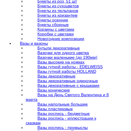
Букеты из роз, 51 шт
Букеты из сухоцветов
Букеты из тюльпанов
Букеты из хризантем
Букеты осенние
Букеты сборные
Корзины с цветами
Коробки с цветами
Новогодние композиции
Вазы и вазоны
Бутыли декоративные
Вазочки для одного цветка
Вазочки маленькие (до 190мм)
Вазы высокие на ножках
Вазы гутной работы - EDELWEISS
Вазы гутной работы HOLLAND
Вазы декоративные
Вазы декоративные одиночные
Вазы декоративные с крышками
Вазы конические
Вазы на День Святого Валентина и 8
марта
Вазы напольные большие
Вазы пластиковые
Вазы роспись - бюджетные
Вазы роспись - иллюстрации к
сказкам
Вазы роспись - промыслы