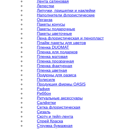
Лента сатиновая
Лепестки
Липучки, прищепки и наклейки
Наполнители флористические
Органза
Пакеты конусы
Пакеты подарочные
Пакеты цветочные
Пена флористическая и пенопласт
Плайм пакеты для цветов
Пленка DUOMAT
Пленка для подарков
Пленка матовая
Пленка прозрачная
Пленка фактурная
Пленка цветная
Поддоны для оазиса
Полисилк
Продукция фирмы OASIS
Рафия
Риббон
Ритуальные аксессуары
Салфетки
Сетка флористическая
Сизаль
Скотч и тейп-лента
Спрей Краска
Стружка бумажная