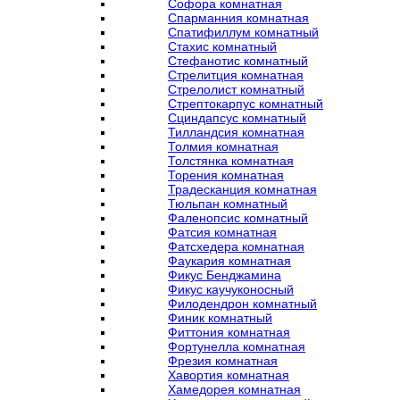
Софора комнатная
Спарманния комнатная
Спатифиллум комнатный
Стахис комнатный
Стефанотис комнатный
Стрелитция комнатная
Стрелолист комнатный
Стрептокарпус комнатный
Сциндапсус комнатный
Тилландсия комнатная
Толмия комнатная
Толстянка комнатная
Торения комнатная
Традесканция комнатная
Тюльпан комнатный
Фаленопсис комнатный
Фатсия комнатная
Фатсхедера комнатная
Фаукария комнатная
Фикус Бенджамина
Фикус каучуконосный
Филодендрон комнатный
Финик комнатный
Фиттония комнатная
Фортунелла комнатная
Фрезия комнатная
Хавортия комнатная
Хамедорея комнатная