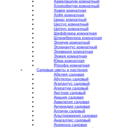
Хамелациум комнатный
Хлорофитум комнатный
Ховея комнатная
Хойя комнатная
Цикас комнатный
Циссус комнатный
Цитрус комнатный
Шеффлера комнатная
Шлюмбергера комнатная
Эониум комнатный
Эсхинантус комнатный
Эхеверия комнатная
Эхмея комнатная
Юкка комнатная
Ятрофа комнатная
Садовые цветы и растения
Абелия садовая
Абутилон садовый
Агапантус садовый
Агератум садовый
Аистник садовый
Акация садовая
Аквилегия садовая
Актинидия садовая
Аллиум садовый
Альстремерия садовая
Анагаллис садовый
Анемона садовая