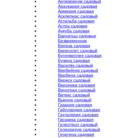
Антирринум садовый
Араукария садовая
Армерия садовая
Асклепиас садовый
Астильба садовая
Астра садовая
Аукуба садовая
Бархатцы садовые
Безвременник
Береза садовая
Бересклет садовый
Бугенвиллея садовая
Бузина садовая
Василёк садовый
Вербейник садовый
Вербена садовая
Вереск садовый
Вероника садовая
Виноград садовый
Витекс садовый
Вьюнок садовый
Газания садовая
Гайллардия садовая
Гаультерия садовая
Гвоздика садовая
Гелиотроп садовый
Гелихризум садовый
Георгина садовая