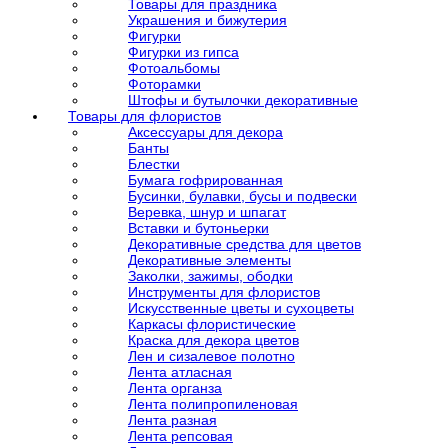
Товары для праздника
Украшения и бижутерия
Фигурки
Фигурки из гипса
Фотоальбомы
Фоторамки
Штофы и бутылочки декоративные
Товары для флористов
Аксессуары для декора
Банты
Блестки
Бумага гофрированная
Бусинки, булавки, бусы и подвески
Веревка, шнур и шпагат
Вставки и бутоньерки
Декоративные средства для цветов
Декоративные элементы
Заколки, зажимы, ободки
Инструменты для флористов
Искусственные цветы и сухоцветы
Каркасы флористические
Краска для декора цветов
Лен и сизалевое полотно
Лента атласная
Лента органза
Лента полипропиленовая
Лента разная
Лента репсовая