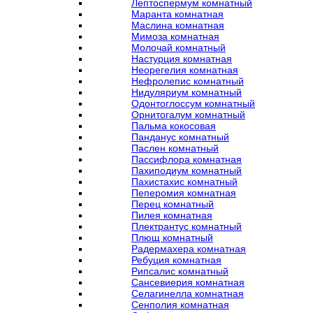
Лептоспермум комнатный
Маранта комнатная
Маслина комнатная
Мимоза комнатная
Молочай комнатный
Настурция комнатная
Неорегелия комнатная
Нефролепис комнатный
Нидуляриум комнатный
Одонтоглоссум комнатный
Орнитогалум комнатный
Пальма кокосовая
Панданус комнатный
Паслен комнатный
Пассифлора комнатная
Пахиподиум комнатный
Пахистахис комнатный
Пеперомия комнатная
Перец комнатный
Пилея комнатная
Плектрантус комнатный
Плющ комнатный
Радермахера комнатная
Ребуция комнатная
Рипсалис комнатный
Сансевиерия комнатная
Селагинелла комнатная
Сенполия комнатная