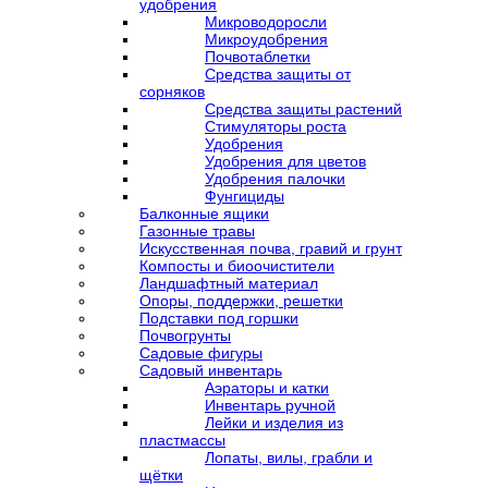
удобрения
Микроводоросли
Микроудобрения
Почвотаблетки
Средства защиты от
сорняков
Средства защиты растений
Стимуляторы роста
Удобрения
Удобрения для цветов
Удобрения палочки
Фунгициды
Балконные ящики
Газонные травы
Искусственная почва, гравий и грунт
Компосты и биоочистители
Ландшафтный материал
Опоры, поддержки, решетки
Подставки под горшки
Почвогрунты
Садовые фигуры
Садовый инвентарь
Аэраторы и катки
Инвентарь ручной
Лейки и изделия из
пластмассы
Лопаты, вилы, грабли и
щётки