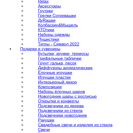
Relax
Аксессуары
Гнутики
Грелки Согревашки
ДуRашки
Колбаскин&Мышель
КТОтики
Наборы одежды
Пушистики
Тигры - Символ 2022
Подарки и сувениры
Бутылки, кружки, термосы
Грифельные таблички
Грунт, галька, песок
Диффузоры ароматические
Ёлочные игрушки
Игрушки пластик
Интерьерный декор
Композиции
Наборы ёлочных шаров
Новогодние шары с росписью
Открытки и конверты
Подсвечники из дерева
Подсвечники из стекла
Подсвечники новогодние
Ракушки
Свадебные свечи и изделия из стекла
Свечи