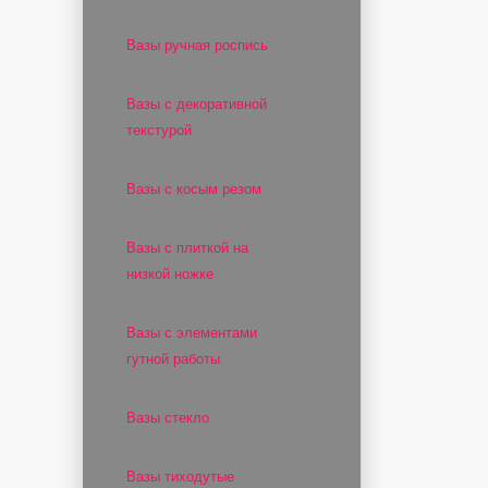
Вазы ручная роспись
Вазы с декоративной
текстурой
Вазы с косым резом
Вазы с плиткой на
низкой ножке
Вазы с элементами
гутной работы
Вазы стекло
Вазы тиходутые