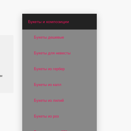
Букеты и композиции
Букеты дешевые
Букеты для невесты
Букеты из гербер
ии
Букеты из калл
Букеты из лилий
Букеты из роз