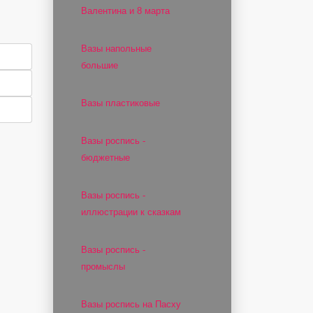
Валентина и 8 марта
Вазы напольные
большие
Вазы пластиковые
Вазы роспись -
бюджетные
Вазы роспись -
иллюстрации к сказкам
Вазы роспись -
промыслы
Вазы роспись на Пасху