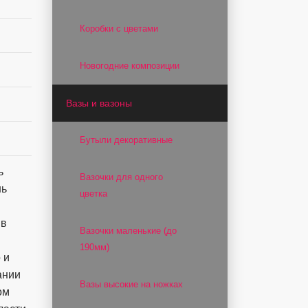
Коробки с цветами
Новогодние композиции
Вазы и вазоны
Бутыли декоративные
ь
Вазочки для одного
нь
цветка
 в
Вазочки маленькие (до
190мм)
 и
ании
Вазы высокие на ножках
ом