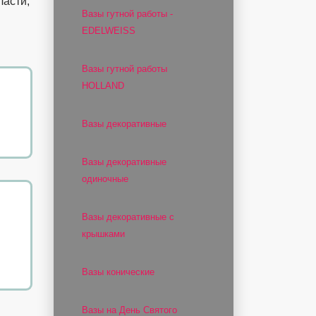
ласти,
Вазы гутной работы -
EDELWEISS
Вазы гутной работы
HOLLAND
Вазы декоративные
Вазы декоративные
одиночные
Вазы декоративные с
крышками
Вазы конические
Вазы на День Святого