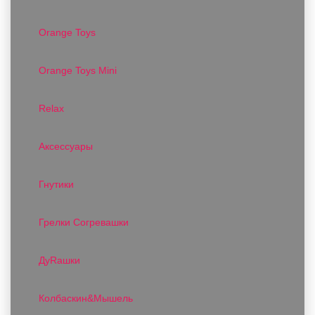
Orange Toys
Orange Toys Mini
Relax
Аксессуары
Гнутики
Грелки Согревашки
ДуRашки
Колбаскин&Мышель