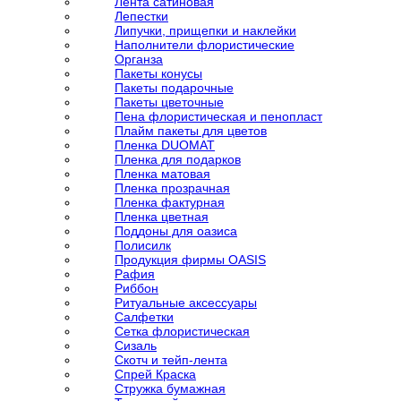
Лента сатиновая
Лепестки
Липучки, прищепки и наклейки
Наполнители флористические
Органза
Пакеты конусы
Пакеты подарочные
Пакеты цветочные
Пена флористическая и пенопласт
Плайм пакеты для цветов
Пленка DUOMAT
Пленка для подарков
Пленка матовая
Пленка прозрачная
Пленка фактурная
Пленка цветная
Поддоны для оазиса
Полисилк
Продукция фирмы OASIS
Рафия
Риббон
Ритуальные аксессуары
Салфетки
Сетка флористическая
Сизаль
Скотч и тейп-лента
Спрей Краска
Стружка бумажная