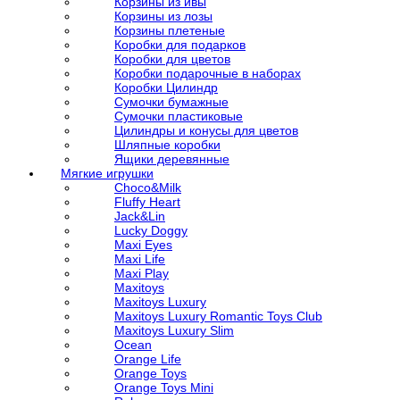
Корзины из ивы
Корзины из лозы
Корзины плетеные
Коробки для подарков
Коробки для цветов
Коробки подарочные в наборах
Коробки Цилиндр
Сумочки бумажные
Сумочки пластиковые
Цилиндры и конусы для цветов
Шляпные коробки
Ящики деревянные
Мягкие игрушки
Choco&Milk
Fluffy Heart
Jack&Lin
Lucky Doggy
Maxi Eyes
Maxi Life
Maxi Play
Maxitoys
Maxitoys Luxury
Maxitoys Luxury Romantic Toys Club
Maxitoys Luxury Slim
Ocean
Orange Life
Orange Toys
Orange Toys Mini