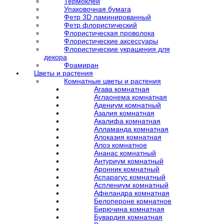
Термоклей
Упаковочная бумага
Фетр 3D ламинированный
Фетр флористический
Флористическая проволока
Флористические аксессуары
Флористические украшения для
декора
Фоамиран
Цветы и растения
Комнатные цветы и растения
Агава комнатная
Аглаонема комнатная
Адениум комнатный
Азалия комнатная
Акалифа комнатная
Алламанда комнатная
Алоказия комнатная
Алоэ комнатное
Ананас комнатный
Антуриум комнатный
Аронник комнатный
Аспарагус комнатный
Асплениум комнатный
Афеландра комнатная
Белопероне комнатное
Бирючина комнатная
Бувардия комнатная