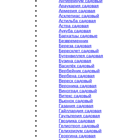
Антирринум садовый
Араукария садовая
Армерия садовая
Асклепиас садовый
Астильба садовая
Астра садовая
Аукуба садовая
Бархатцы садовые
Безвременник
Береза садовая
Бересклет садовый
Бугенвиллея садовая
Бузина садовая
Василёк садовый
Вербейник садовый
Вербена садовая
Вереск садовый
Вероника садовая
Виноград садовый
Витекс садовый
Вьюнок садовый
Газания садовая
Гайллардия садовая
Гаультерия садовая
Гвоздика садовая
Гелиотроп садовый
Гелихризум садовый
Георгина садовая