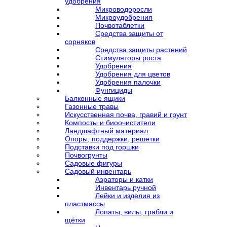
удобрения
Микроводоросли
Микроудобрения
Почвотаблетки
Средства защиты от
сорняков
Средства защиты растений
Стимуляторы роста
Удобрения
Удобрения для цветов
Удобрения палочки
Фунгициды
Балконные ящики
Газонные травы
Искусственная почва, гравий и грунт
Компосты и биоочистители
Ландшафтный материал
Опоры, поддержки, решетки
Подставки под горшки
Почвогрунты
Садовые фигуры
Садовый инвентарь
Аэраторы и катки
Инвентарь ручной
Лейки и изделия из
пластмассы
Лопаты, вилы, грабли и
щётки