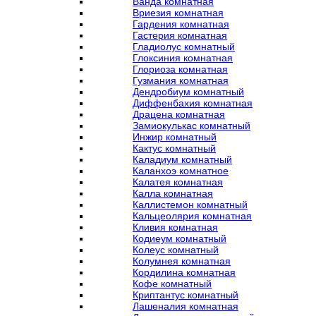
Ванда комнатная
Вриезия комнатная
Гардения комнатная
Гастерия комнатная
Гладиолус комнатный
Глоксиния комнатная
Глориоза комнатная
Гузмания комнатная
Дендробиум комнатный
Диффенбахия комнатная
Драцена комнатная
Замиокулькас комнатный
Инжир комнатный
Кактус комнатный
Каладиум комнатный
Каланхоэ комнатное
Калатея комнатная
Калла комнатная
Каллистемон комнатный
Кальцеолярия комнатная
Кливия комнатная
Кодиеум комнатный
Колеус комнатный
Колумнея комнатная
Кордилина комнатная
Кофе комнатный
Криптантус комнатный
Лашеналия комнатная