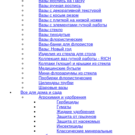
Вазы роспись на Пасху
Вазы ручная роспись
Вазы с декоративной текстурой
Вазы с косым резом
Вазы с плиткой на низкой ножке
Вазы с элементами гутной работы
Вазы стекло
Вазы тиходутые
Вазы флористические
Вазы-банки для флористов
Вазы: Новый год
Изделия из стекла для стола
Коллекция ваз гутной работы - RICH
Колпаки (клоши) и крышки из стекла
Медицинские бутыли
Мини-флорариумы из стекла
Пробирки флористические
Цилиндры-трубки
Шаровые вазы
Все для дома и сада
Агрохимия и удобрения
Гербициды
Гуматы
Жидкие удобрения
Защита от грызунов
Защита от насекомых
Инсектициды
Классические минеральные