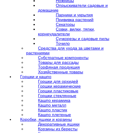
Ножницы
Опрыскиватели садовые и
домашние
Парники и укрытия
Прививка растений
Секаторы
Совки, вилки, тяпки,
корнеудалители
Сучкорезы и садовые пилы
Точило
Средства для ухода за цветами и
растениями
Субстратные компоненты
Товары для рассады
Торфяная продукция
Хозяйственные товары
Горшки и кашпо
Горшки для орхидей
Горшки керамические
Горшки пластиковые
Горшки стеклянные
Кашпо керамика
Кашпо металл
Кашпо пластик
Кашпо плетеные
Коробки, ящики и корзины
Декоративные ящики
Корзины из бересты