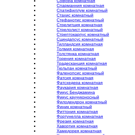
Софора комнатная
Спарманния комнатная
Спатифиллум комнатный
Стахис комнатный
Стефанотис комнатный
Стрелитция комнатная
Стрелолист комнатный
Стрептокарпус комнатный
Сциндапсус комнатный
Тилландсия комнатная
Толмия комнатная
Толстянка комнатная
Торения комнатная
Традесканция комнатная
Тюльпан комнатный
Фаленопсис комнатный
Фатсия комнатная
Фатсхедера комнатная
Фаукария комнатная
Фикус Бенджамина
Фикус каучуконосный
Филодендрон комнатный
Финик комнатный
Фиттония комнатная
Фортунелла комнатная
Фрезия комнатная
Хавортия комнатная
Хамедорея комнатная