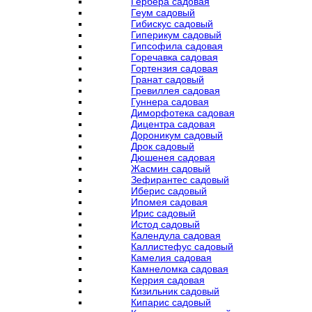
Гербера садовая
Геум садовый
Гибискус садовый
Гиперикум садовый
Гипсофила садовая
Горечавка садовая
Гортензия садовая
Гранат садовый
Гревиллея садовая
Гуннера садовая
Диморфотека садовая
Дицентра садовая
Дороникум садовый
Дрок садовый
Дюшенея садовая
Жасмин садовый
Зефирантес садовый
Иберис садовый
Ипомея садовая
Ирис садовый
Истод садовый
Календула садовая
Каллистефус садовый
Камелия садовая
Камнеломка садовая
Керрия садовая
Кизильник садовый
Кипарис садовый