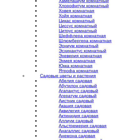
Хамелациум комнатный
Хлорофитум комнатный
Ховея комнатная
Хойя комнатная
Цикас комнатный
Циссус комнатный
Цитрус комнатный
Шеффлера комнатная
Шлюмбергера комнатная
Эониум комнатный
Эсхинантус комнатный
Эхеверия комнатная
Эхмея комнатная
Юкка комнатная
Ятрофа комнатная
Садовые цветы и растения
Абелия садовая
Абутилон садовый
Агапантус садовый
Агератум садовый
Аистник садовый
Акация садовая
Аквилегия садовая
Актинидия садовая
Аллиум садовый
Альстремерия садовая
Анагаллис садовый
Анемона садовая