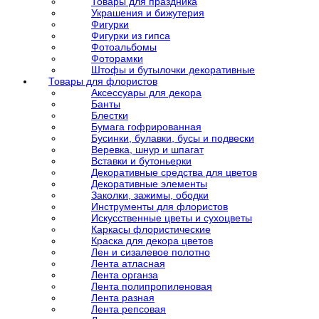
Товары для праздника
Украшения и бижутерия
Фигурки
Фигурки из гипса
Фотоальбомы
Фоторамки
Штофы и бутылочки декоративные
Товары для флористов
Аксессуары для декора
Банты
Блестки
Бумага гофрированная
Бусинки, булавки, бусы и подвески
Веревка, шнур и шпагат
Вставки и бутоньерки
Декоративные средства для цветов
Декоративные элементы
Заколки, зажимы, ободки
Инструменты для флористов
Искусственные цветы и сухоцветы
Каркасы флористические
Краска для декора цветов
Лен и сизалевое полотно
Лента атласная
Лента органза
Лента полипропиленовая
Лента разная
Лента репсовая