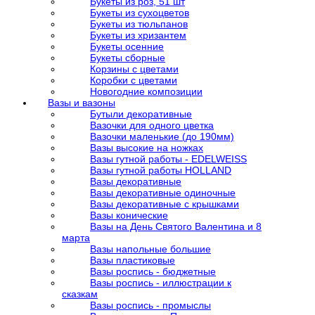
Букеты из роз, 51 шт
Букеты из сухоцветов
Букеты из тюльпанов
Букеты из хризантем
Букеты осенние
Букеты сборные
Корзины с цветами
Коробки с цветами
Новогодние композиции
Вазы и вазоны
Бутыли декоративные
Вазочки для одного цветка
Вазочки маленькие (до 190мм)
Вазы высокие на ножках
Вазы гутной работы - EDELWEISS
Вазы гутной работы HOLLAND
Вазы декоративные
Вазы декоративные одиночные
Вазы декоративные с крышками
Вазы конические
Вазы на День Святого Валентина и 8
марта
Вазы напольные большие
Вазы пластиковые
Вазы роспись - бюджетные
Вазы роспись - иллюстрации к
сказкам
Вазы роспись - промыслы