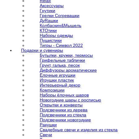
Relax
Аксессуары
Гнутики
Грелки Согревашки
ДуRашки
Колбаскин&Мышель
КТОтики
Наборы одежды
Пушистики
Тигры - Символ 2022
Подарки и сувениры
Бутылки, кружки, термосы
Грифельные таблички
Грунт, галька, песок
Диффузоры ароматические
Ёлочные игрушки
Игрушки пластик
Интерьерный декор
Композиции
Наборы ёлочных шаров
Новогодние шары с росписью
Открытки и конверты
Подсвечники из дерева
Подсвечники из стекла
Подсвечники новогодние
Ракушки
Свадебные свечи и изделия из стекла
Свечи