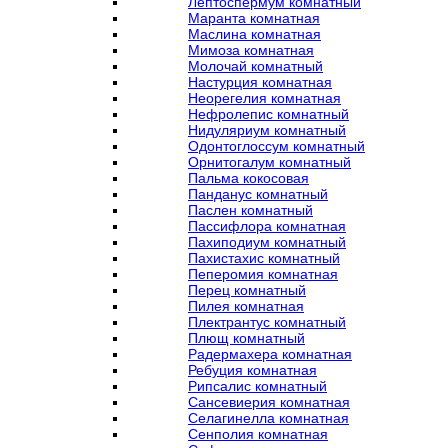
Лептоспермум комнатный
Маранта комнатная
Маслина комнатная
Мимоза комнатная
Молочай комнатный
Настурция комнатная
Неорегелия комнатная
Нефролепис комнатный
Нидуляриум комнатный
Одонтоглоссум комнатный
Орнитогалум комнатный
Пальма кокосовая
Панданус комнатный
Паслен комнатный
Пассифлора комнатная
Пахиподиум комнатный
Пахистахис комнатный
Пеперомия комнатная
Перец комнатный
Пилея комнатная
Плектрантус комнатный
Плющ комнатный
Радермахера комнатная
Ребуция комнатная
Рипсалис комнатный
Сансевиерия комнатная
Селагинелла комнатная
Сенполия комнатная