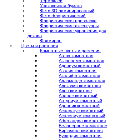
Термоклей
Упаковочная бумага
Фетр 3D ламинированный
Фетр флористический
Флористическая проволока
Флористические аксессуары
Флористические украшения для
декора
Фоамиран
Цветы и растения
Комнатные цветы и растения
Агава комнатная
Аглаонема комнатная
Адениум комнатный
Азалия комнатная
Акалифа комнатная
Алламанда комнатная
Алоказия комнатная
Алоэ комнатное
Ананас комнатный
Антуриум комнатный
Аронник комнатный
Аспарагус комнатный
Асплениум комнатный
Афеландра комнатная
Белопероне комнатное
Бирючина комнатная
Бувардия комнатная