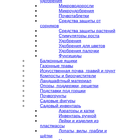
удобрения
Микроводоросли
Микроудобрения
Почвотаблетки
Средства защиты от
сорняков
Средства защиты растений
Стимуляторы роста
Удобрения
Удобрения для цветов
Удобрения палочки
Фунгициды
Балконные ящики
Газонные травы
Искусственная почва, гравий и грунт
Компосты и биоочистители
Ландшафтный материал
Опоры, поддержки, решетки
Подставки под горшки
Почвогрунты
Садовые фигуры
Садовый инвентарь
Аэраторы и катки
Инвентарь ручной
Лейки и изделия из
пластмассы
Лопаты, вилы, грабли и
щётки