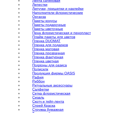
Лента сатиновая
Лепестки
Липучки, прищепки и наклейки
Наполнители флористические
Органза
Пакеты конусы
Пакеты подарочные
Пакеты цветочные
Пена флористическая и пенопласт
Плайм пакеты для цветов
Пленка DUOMAT
Пленка для подарков
Пленка матовая
Пленка прозрачная
Пленка фактурная
Пленка цветная
Поддоны для оазиса
Полисилк
Продукция фирмы OASIS
Рафия
Риббон
Ритуальные аксессуары
Салфетки
Сетка флористическая
Сизаль
Скотч и тейп-лента
Спрей Краска
Стружка бумажная