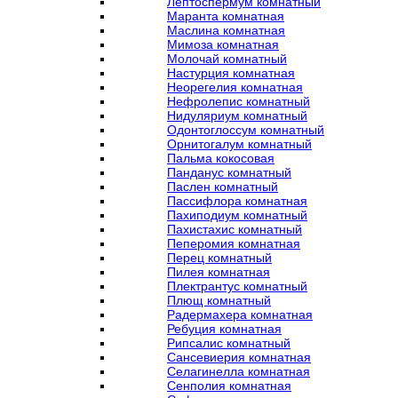
Лептоспермум комнатный
Маранта комнатная
Маслина комнатная
Мимоза комнатная
Молочай комнатный
Настурция комнатная
Неорегелия комнатная
Нефролепис комнатный
Нидуляриум комнатный
Одонтоглоссум комнатный
Орнитогалум комнатный
Пальма кокосовая
Панданус комнатный
Паслен комнатный
Пассифлора комнатная
Пахиподиум комнатный
Пахистахис комнатный
Пеперомия комнатная
Перец комнатный
Пилея комнатная
Плектрантус комнатный
Плющ комнатный
Радермахера комнатная
Ребуция комнатная
Рипсалис комнатный
Сансевиерия комнатная
Селагинелла комнатная
Сенполия комнатная