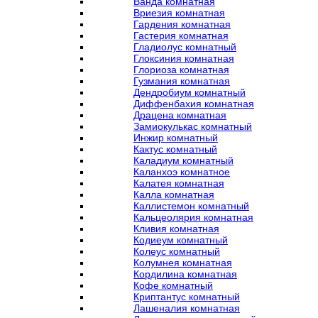
Ванда комнатная
Вриезия комнатная
Гардения комнатная
Гастерия комнатная
Гладиолус комнатный
Глоксиния комнатная
Глориоза комнатная
Гузмания комнатная
Дендробиум комнатный
Диффенбахия комнатная
Драцена комнатная
Замиокулькас комнатный
Инжир комнатный
Кактус комнатный
Каладиум комнатный
Каланхоэ комнатное
Калатея комнатная
Калла комнатная
Каллистемон комнатный
Кальцеолярия комнатная
Кливия комнатная
Кодиеум комнатный
Колеус комнатный
Колумнея комнатная
Кордилина комнатная
Кофе комнатный
Криптантус комнатный
Лашеналия комнатная