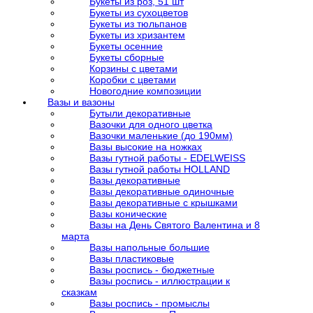
Букеты из роз, 51 шт
Букеты из сухоцветов
Букеты из тюльпанов
Букеты из хризантем
Букеты осенние
Букеты сборные
Корзины с цветами
Коробки с цветами
Новогодние композиции
Вазы и вазоны
Бутыли декоративные
Вазочки для одного цветка
Вазочки маленькие (до 190мм)
Вазы высокие на ножках
Вазы гутной работы - EDELWEISS
Вазы гутной работы HOLLAND
Вазы декоративные
Вазы декоративные одиночные
Вазы декоративные с крышками
Вазы конические
Вазы на День Святого Валентина и 8
марта
Вазы напольные большие
Вазы пластиковые
Вазы роспись - бюджетные
Вазы роспись - иллюстрации к
сказкам
Вазы роспись - промыслы