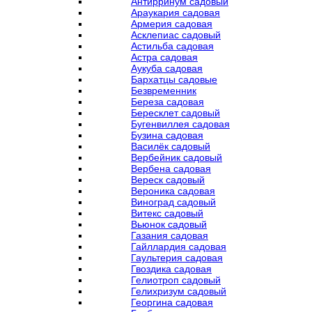
Антирринум садовый
Араукария садовая
Армерия садовая
Асклепиас садовый
Астильба садовая
Астра садовая
Аукуба садовая
Бархатцы садовые
Безвременник
Береза садовая
Бересклет садовый
Бугенвиллея садовая
Бузина садовая
Василёк садовый
Вербейник садовый
Вербена садовая
Вереск садовый
Вероника садовая
Виноград садовый
Витекс садовый
Вьюнок садовый
Газания садовая
Гайллардия садовая
Гаультерия садовая
Гвоздика садовая
Гелиотроп садовый
Гелихризум садовый
Георгина садовая