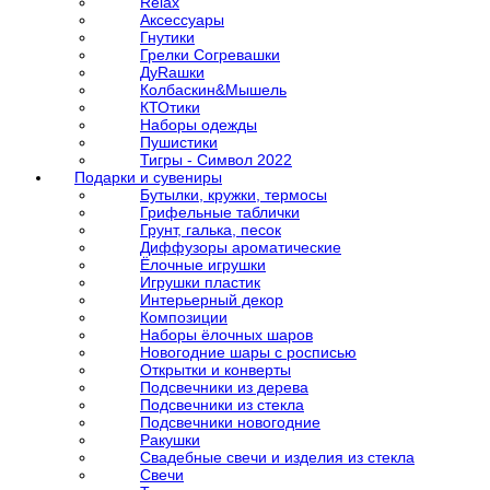
Relax
Аксессуары
Гнутики
Грелки Согревашки
ДуRашки
Колбаскин&Мышель
КТОтики
Наборы одежды
Пушистики
Тигры - Символ 2022
Подарки и сувениры
Бутылки, кружки, термосы
Грифельные таблички
Грунт, галька, песок
Диффузоры ароматические
Ёлочные игрушки
Игрушки пластик
Интерьерный декор
Композиции
Наборы ёлочных шаров
Новогодние шары с росписью
Открытки и конверты
Подсвечники из дерева
Подсвечники из стекла
Подсвечники новогодние
Ракушки
Свадебные свечи и изделия из стекла
Свечи