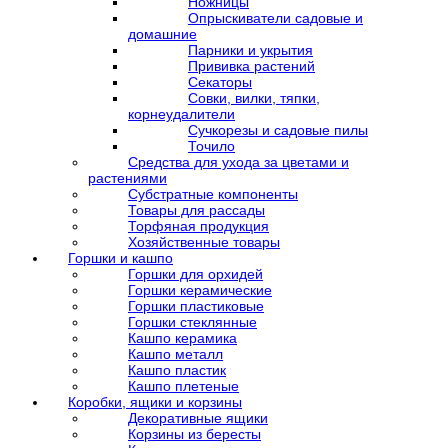
Ножницы
Опрыскиватели садовые и
домашние
Парники и укрытия
Прививка растений
Секаторы
Совки, вилки, тяпки,
корнеудалители
Сучкорезы и садовые пилы
Точило
Средства для ухода за цветами и
растениями
Субстратные компоненты
Товары для рассады
Торфяная продукция
Хозяйственные товары
Горшки и кашпо
Горшки для орхидей
Горшки керамические
Горшки пластиковые
Горшки стеклянные
Кашпо керамика
Кашпо металл
Кашпо пластик
Кашпо плетеные
Коробки, ящики и корзины
Декоративные ящики
Корзины из бересты