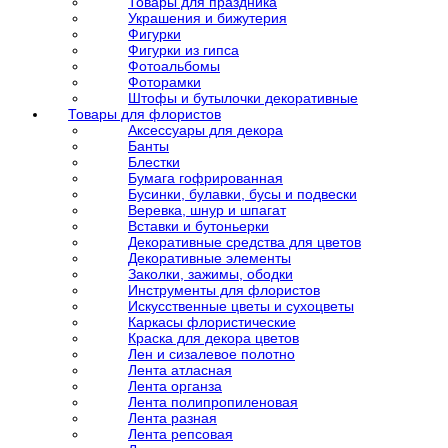
Товары для праздника
Украшения и бижутерия
Фигурки
Фигурки из гипса
Фотоальбомы
Фоторамки
Штофы и бутылочки декоративные
Товары для флористов
Аксессуары для декора
Банты
Блестки
Бумага гофрированная
Бусинки, булавки, бусы и подвески
Веревка, шнур и шпагат
Вставки и бутоньерки
Декоративные средства для цветов
Декоративные элементы
Заколки, зажимы, ободки
Инструменты для флористов
Искусственные цветы и сухоцветы
Каркасы флористические
Краска для декора цветов
Лен и сизалевое полотно
Лента атласная
Лента органза
Лента полипропиленовая
Лента разная
Лента репсовая