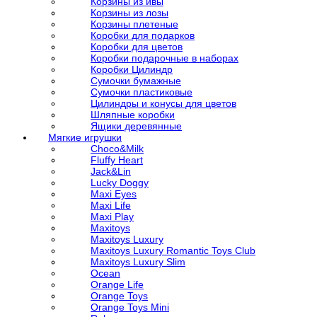
Корзины из ивы
Корзины из лозы
Корзины плетеные
Коробки для подарков
Коробки для цветов
Коробки подарочные в наборах
Коробки Цилиндр
Сумочки бумажные
Сумочки пластиковые
Цилиндры и конусы для цветов
Шляпные коробки
Ящики деревянные
Мягкие игрушки
Choco&Milk
Fluffy Heart
Jack&Lin
Lucky Doggy
Maxi Eyes
Maxi Life
Maxi Play
Maxitoys
Maxitoys Luxury
Maxitoys Luxury Romantic Toys Club
Maxitoys Luxury Slim
Ocean
Orange Life
Orange Toys
Orange Toys Mini