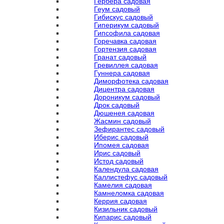
Гербера садовая
Геум садовый
Гибискус садовый
Гиперикум садовый
Гипсофила садовая
Горечавка садовая
Гортензия садовая
Гранат садовый
Гревиллея садовая
Гуннера садовая
Диморфотека садовая
Дицентра садовая
Дороникум садовый
Дрок садовый
Дюшенея садовая
Жасмин садовый
Зефирантес садовый
Иберис садовый
Ипомея садовая
Ирис садовый
Истод садовый
Календула садовая
Каллистефус садовый
Камелия садовая
Камнеломка садовая
Керрия садовая
Кизильник садовый
Кипарис садовый