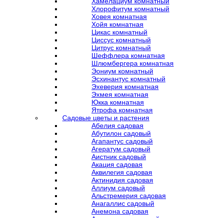
Хамелациум комнатный
Хлорофитум комнатный
Ховея комнатная
Хойя комнатная
Цикас комнатный
Циссус комнатный
Цитрус комнатный
Шеффлера комнатная
Шлюмбергера комнатная
Эониум комнатный
Эсхинантус комнатный
Эхеверия комнатная
Эхмея комнатная
Юкка комнатная
Ятрофа комнатная
Садовые цветы и растения
Абелия садовая
Абутилон садовый
Агапантус садовый
Агератум садовый
Аистник садовый
Акация садовая
Аквилегия садовая
Актинидия садовая
Аллиум садовый
Альстремерия садовая
Анагаллис садовый
Анемона садовая