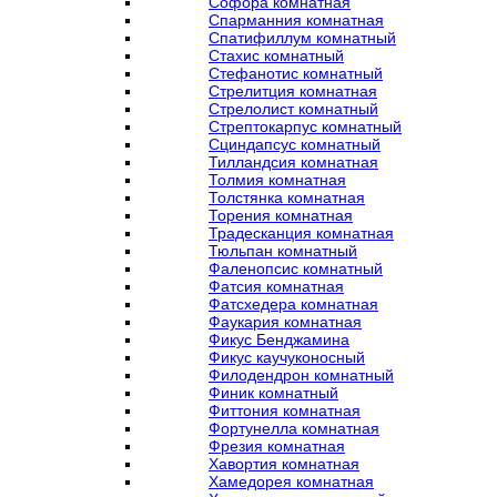
Софора комнатная
Спарманния комнатная
Спатифиллум комнатный
Стахис комнатный
Стефанотис комнатный
Стрелитция комнатная
Стрелолист комнатный
Стрептокарпус комнатный
Сциндапсус комнатный
Тилландсия комнатная
Толмия комнатная
Толстянка комнатная
Торения комнатная
Традесканция комнатная
Тюльпан комнатный
Фаленопсис комнатный
Фатсия комнатная
Фатсхедера комнатная
Фаукария комнатная
Фикус Бенджамина
Фикус каучуконосный
Филодендрон комнатный
Финик комнатный
Фиттония комнатная
Фортунелла комнатная
Фрезия комнатная
Хавортия комнатная
Хамедорея комнатная