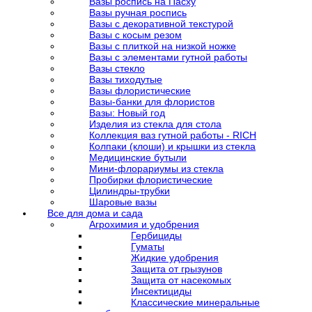
Вазы роспись на Пасху
Вазы ручная роспись
Вазы с декоративной текстурой
Вазы с косым резом
Вазы с плиткой на низкой ножке
Вазы с элементами гутной работы
Вазы стекло
Вазы тиходутые
Вазы флористические
Вазы-банки для флористов
Вазы: Новый год
Изделия из стекла для стола
Коллекция ваз гутной работы - RICH
Колпаки (клоши) и крышки из стекла
Медицинские бутыли
Мини-флорариумы из стекла
Пробирки флористические
Цилиндры-трубки
Шаровые вазы
Все для дома и сада
Агрохимия и удобрения
Гербициды
Гуматы
Жидкие удобрения
Защита от грызунов
Защита от насекомых
Инсектициды
Классические минеральные