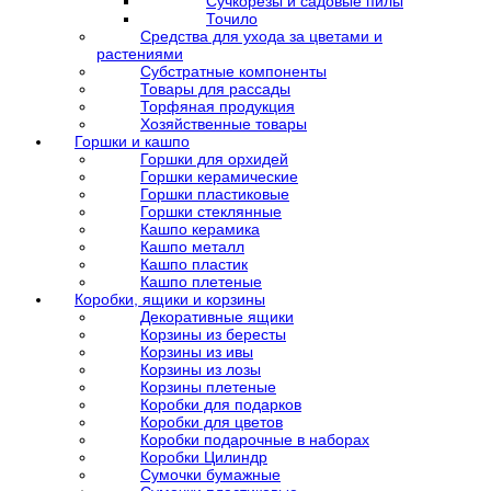
Сучкорезы и садовые пилы
Точило
Средства для ухода за цветами и
растениями
Субстратные компоненты
Товары для рассады
Торфяная продукция
Хозяйственные товары
Горшки и кашпо
Горшки для орхидей
Горшки керамические
Горшки пластиковые
Горшки стеклянные
Кашпо керамика
Кашпо металл
Кашпо пластик
Кашпо плетеные
Коробки, ящики и корзины
Декоративные ящики
Корзины из бересты
Корзины из ивы
Корзины из лозы
Корзины плетеные
Коробки для подарков
Коробки для цветов
Коробки подарочные в наборах
Коробки Цилиндр
Сумочки бумажные