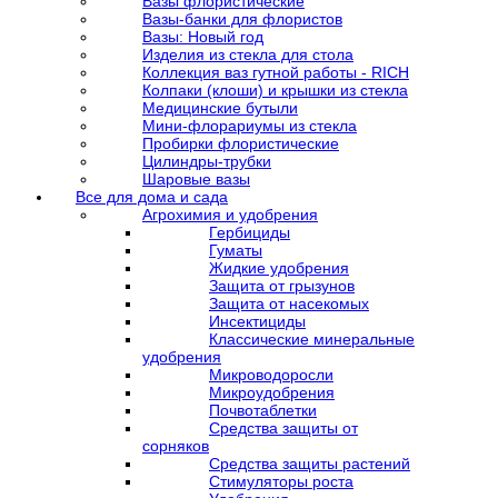
Вазы флористические
Вазы-банки для флористов
Вазы: Новый год
Изделия из стекла для стола
Коллекция ваз гутной работы - RICH
Колпаки (клоши) и крышки из стекла
Медицинские бутыли
Мини-флорариумы из стекла
Пробирки флористические
Цилиндры-трубки
Шаровые вазы
Все для дома и сада
Агрохимия и удобрения
Гербициды
Гуматы
Жидкие удобрения
Защита от грызунов
Защита от насекомых
Инсектициды
Классические минеральные
удобрения
Микроводоросли
Микроудобрения
Почвотаблетки
Средства защиты от
сорняков
Средства защиты растений
Стимуляторы роста