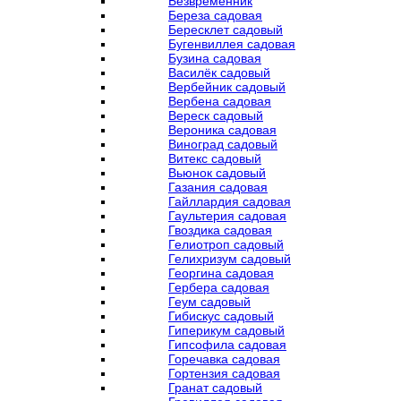
Безвременник
Береза садовая
Бересклет садовый
Бугенвиллея садовая
Бузина садовая
Василёк садовый
Вербейник садовый
Вербена садовая
Вереск садовый
Вероника садовая
Виноград садовый
Витекс садовый
Вьюнок садовый
Газания садовая
Гайллардия садовая
Гаультерия садовая
Гвоздика садовая
Гелиотроп садовый
Гелихризум садовый
Георгина садовая
Гербера садовая
Геум садовый
Гибискус садовый
Гиперикум садовый
Гипсофила садовая
Горечавка садовая
Гортензия садовая
Гранат садовый