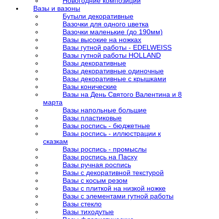
Новогодние композиции
Вазы и вазоны
Бутыли декоративные
Вазочки для одного цветка
Вазочки маленькие (до 190мм)
Вазы высокие на ножках
Вазы гутной работы - EDELWEISS
Вазы гутной работы HOLLAND
Вазы декоративные
Вазы декоративные одиночные
Вазы декоративные с крышками
Вазы конические
Вазы на День Святого Валентина и 8
марта
Вазы напольные большие
Вазы пластиковые
Вазы роспись - бюджетные
Вазы роспись - иллюстрации к
сказкам
Вазы роспись - промыслы
Вазы роспись на Пасху
Вазы ручная роспись
Вазы с декоративной текстурой
Вазы с косым резом
Вазы с плиткой на низкой ножке
Вазы с элементами гутной работы
Вазы стекло
Вазы тиходутые