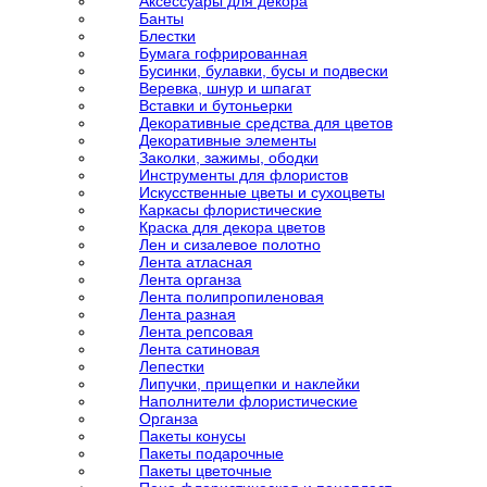
Аксессуары для декора
Банты
Блестки
Бумага гофрированная
Бусинки, булавки, бусы и подвески
Веревка, шнур и шпагат
Вставки и бутоньерки
Декоративные средства для цветов
Декоративные элементы
Заколки, зажимы, ободки
Инструменты для флористов
Искусственные цветы и сухоцветы
Каркасы флористические
Краска для декора цветов
Лен и сизалевое полотно
Лента атласная
Лента органза
Лента полипропиленовая
Лента разная
Лента репсовая
Лента сатиновая
Лепестки
Липучки, прищепки и наклейки
Наполнители флористические
Органза
Пакеты конусы
Пакеты подарочные
Пакеты цветочные