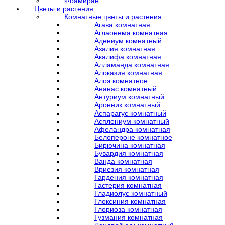
Фоамиран
Цветы и растения
Комнатные цветы и растения
Агава комнатная
Аглаонема комнатная
Адениум комнатный
Азалия комнатная
Акалифа комнатная
Алламанда комнатная
Алоказия комнатная
Алоэ комнатное
Ананас комнатный
Антуриум комнатный
Аронник комнатный
Аспарагус комнатный
Асплениум комнатный
Афеландра комнатная
Белопероне комнатное
Бирючина комнатная
Бувардия комнатная
Ванда комнатная
Вриезия комнатная
Гардения комнатная
Гастерия комнатная
Гладиолус комнатный
Глоксиния комнатная
Глориоза комнатная
Гузмания комнатная