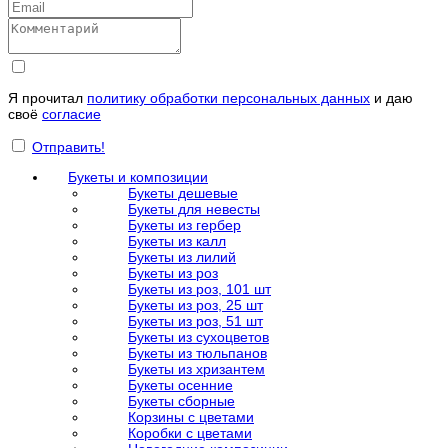
Я прочитал
политику обработки персональных данных
и даю
своё
согласие
Отправить!
Букеты и композиции
Букеты дешевые
Букеты для невесты
Букеты из гербер
Букеты из калл
Букеты из лилий
Букеты из роз
Букеты из роз, 101 шт
Букеты из роз, 25 шт
Букеты из роз, 51 шт
Букеты из сухоцветов
Букеты из тюльпанов
Букеты из хризантем
Букеты осенние
Букеты сборные
Корзины с цветами
Коробки с цветами