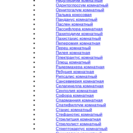
Нидуляриум комнатный
Одонтоглоссум комнатный
Орнитогалум комнатный
Пальма кокосовая
Панданус комнатный
Паслен комнатный
Пассифлора комнатная
Пахиподиум комнатный
Пахистахис комнатный
Пеперомия комнатная
Перец комнатный
Пилея комнатная
Плектрантус комнатный
Плющ комнатный
Радермахера комнатная
Ребуция комнатная
Рипсалис комнатный
Сансевиерия комнатная
Селагинелла комнатная
Сенполия комнатная
Софора комнатная
Спарманния комнатная
Спатифиллум комнатный
Стахис комнатный
Стефанотис комнатный
Стрелитция комнатная
Стрелолист комнатный
Стрептокарпус комнатный