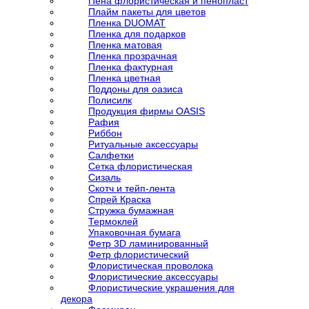
Пена флористическая и пенопласт
Плайм пакеты для цветов
Пленка DUOMAT
Пленка для подарков
Пленка матовая
Пленка прозрачная
Пленка фактурная
Пленка цветная
Поддоны для оазиса
Полисилк
Продукция фирмы OASIS
Рафия
Риббон
Ритуальные аксессуары
Салфетки
Сетка флористическая
Сизаль
Скотч и тейп-лента
Спрей Краска
Стружка бумажная
Термоклей
Упаковочная бумага
Фетр 3D ламинированный
Фетр флористический
Флористическая проволока
Флористические аксессуары
Флористические украшения для
декора