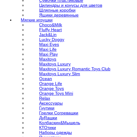
Сумочки пластиковые
Цилиндры и конусы для цветов
Шляпные коробки
Ящики деревянные
Мягкие игрушки
Choco&Milk
Fluffy Heart
Jack&Lin
Lucky Doggy
Maxi Eyes
Maxi Life
Maxi Play
Maxitoys
Maxitoys Luxury
Maxitoys Luxury Romantic Toys Club
Maxitoys Luxury Slim
Ocean
Orange Life
Orange Toys
Orange Toys Mini
Relax
Аксессуары
Гнутики
Грелки Согревашки
ДуRашки
Колбаскин&Мышель
КТОтики
Наборы одежды