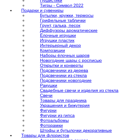
Пушистики
Тигры - Символ 2022
Подарки и сувениры
Бутылки, кружки, термосы
Грифельные таблички
Грунт, галька, песок
Диффузоры ароматические
Ёлочные игрушки
Игрушки пластик
Интерьерный декор
Композиции
Наборы ёлочных шаров
Новогодние шары с росписью
Открытки и конверты
Подсвечники из дерева
Подсвечники из стекла
Подсвечники новогодние
Ракушки
Свадебные свечи и изделия из стекла
Свечи
Товары для праздника
Украшения и бижутерия
Фигурки
Фигурки из гипса
Фотоальбомы
Фоторамки
Штофы и бутылочки декоративные
Товары для флористов