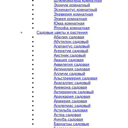
Шлюмбергера комнатная
Эониум комнатный
Эсхинантус комнатный
Эхеверия комнатная
Эхмея комнатная
Юкка комнатная
Ятрофа комнатная
Садовые цветы и растения
Абелия садовая
Абутилон садовый
Агапантус садовый
Агератум садовый
Аистник садовый
Акация садовая
Аквилегия садовая
Актинидия садовая
Аллиум садовый
Альстремерия садовая
Анагаллис садовый
Анемона садовая
Антирринум садовый
Араукария садовая
Армерия садовая
Асклепиас садовый
Астильба садовая
Астра садовая
Аукуба садовая
Бархатцы садовые