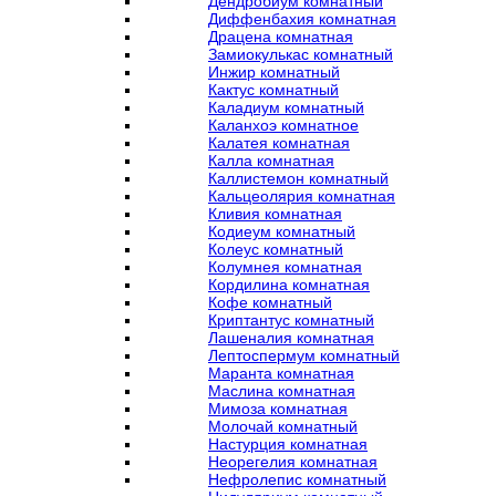
Дендробиум комнатный
Диффенбахия комнатная
Драцена комнатная
Замиокулькас комнатный
Инжир комнатный
Кактус комнатный
Каладиум комнатный
Каланхоэ комнатное
Калатея комнатная
Калла комнатная
Каллистемон комнатный
Кальцеолярия комнатная
Кливия комнатная
Кодиеум комнатный
Колеус комнатный
Колумнея комнатная
Кордилина комнатная
Кофе комнатный
Криптантус комнатный
Лашеналия комнатная
Лептоспермум комнатный
Маранта комнатная
Маслина комнатная
Мимоза комнатная
Молочай комнатный
Настурция комнатная
Неорегелия комнатная
Нефролепис комнатный