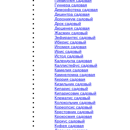
Гревиллея садовая
Гуннера садовая
Диморфотека садовая
Дицентра садовая
Дороникум садовый
Дрок садовый
Дюшенея садовая
Жасмин садовый
Зефирантес садовый
Иберис садовый
Ипомея садовая
Ирис садовый
Истод садовый
Календула садовая
Каллистефус садовый
Камелия садовая
Камнеломка садовая
Керрия садовая
Кизильник садовый
Кипарис садовый
Кипарисовик садовый
Клематис садовый
Колокольчик садовый
Кореопсис садовый
Крестовник садовый
Крокосмия садовая
Крокус садовый
Куфея садовая