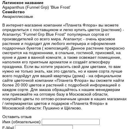
Латинское название
Agapanthus (Funnel Grp) 'Blue Frost'
Семейство
Амариллисовые
В интернет-магазине компании «Планета Флора» вы можете
определиться с поставщиком и легко купить цветок (растение) -
Агапантус "Funnel Grp Blue Frost" популярных сортов от
производителей со всего мира. Агапантус - очень красивое
растение и подходит для любого интерьера и оформления
подарочных букетов ( композиций). Данное растение прекрасно
смотрится на подоконнике, в спальне, гостиной, прихожей, на
кухне и даже в ванной комнате, а также освежает помещение,
наполняя его приятным ароматом и создаёт атмосферу
праздника. Если вы хотите украсить свой дом цветами, то вам
нужно не только знать, как это сделать, но и какие сорта лучше
всего подойдут для вашей квартиры (дома) - на официальном
сайте цветочной компании «Планета Флора» вы сможете найти
более 20 000 цветов и растений с подробной информацией о
каждом сорте. Для заказа обращайтесь к нашим менеджерам
или приезжайте на оптовую базу в Московской области,
покупайте цветы по оптово-розничным ценам в наших магазинах
/ гипермаркетах цветов и подарков «Планета Флора» в
Московской области: Пушкино и Щёлково.
Оставить отзыв
Имя (обязательное)
E-Mail