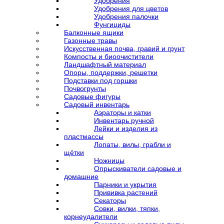
Удобрения
Удобрения для цветов
Удобрения палочки
Фунгициды
Балконные ящики
Газонные травы
Искусственная почва, гравий и грунт
Компосты и биоочистители
Ландшафтный материал
Опоры, поддержки, решетки
Подставки под горшки
Почвогрунты
Садовые фигуры
Садовый инвентарь
Аэраторы и катки
Инвентарь ручной
Лейки и изделия из
пластмассы
Лопаты, вилы, грабли и
щётки
Ножницы
Опрыскиватели садовые и
домашние
Парники и укрытия
Прививка растений
Секаторы
Совки, вилки, тяпки,
корнеудалители