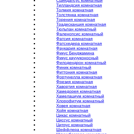
Сциндапсус комнатный
Тилландсия комнатная
Толмия комнатная
Толстянка комнатная
Торения комнатная
Традесканция комнатная
Тюльпан комнатный
Фаленопсис комнатный
Фатсия комнатная
Фатсхедера комнатная
Фаукария комнатная
Фикус Бенджамина
Фикус каучуконосный
Филодендрон комнатный
Финик комнатный
Фиттония комнатная
Фортунелла комнатная
Фрезия комнатная
Хавортия комнатная
Хамедорея комнатная
Хамелациум комнатный
Хлорофитум комнатный
Ховея комнатная
Хойя комнатная
Цикас комнатный
Циссус комнатный
Цитрус комнатный
Шеффлера комнатная