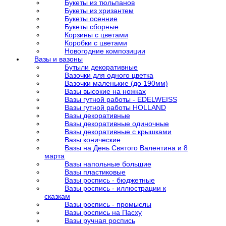
Букеты из тюльпанов
Букеты из хризантем
Букеты осенние
Букеты сборные
Корзины с цветами
Коробки с цветами
Новогодние композиции
Вазы и вазоны
Бутыли декоративные
Вазочки для одного цветка
Вазочки маленькие (до 190мм)
Вазы высокие на ножках
Вазы гутной работы - EDELWEISS
Вазы гутной работы HOLLAND
Вазы декоративные
Вазы декоративные одиночные
Вазы декоративные с крышками
Вазы конические
Вазы на День Святого Валентина и 8
марта
Вазы напольные большие
Вазы пластиковые
Вазы роспись - бюджетные
Вазы роспись - иллюстрации к
сказкам
Вазы роспись - промыслы
Вазы роспись на Пасху
Вазы ручная роспись