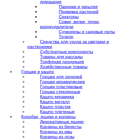
домашние
Парники и укрытия
Прививка растений
Секаторы
Совки, вилки, тяпки,
корнеудалители
Сучкорезы и садовые пилы
Точило
Средства для ухода за цветами и
растениями
Субстратные компоненты
Товары для рассады
Торфяная продукция
Хозяйственные товары
Горшки и кашпо
Горшки для орхидей
Горшки керамические
Горшки пластиковые
Горшки стеклянные
Кашпо керамика
Кашпо металл
Кашпо пластик
Кашпо плетеные
Коробки, ящики и корзины
Декоративные ящики
Корзины из бересты
Корзины из ивы
Корзины из лозы