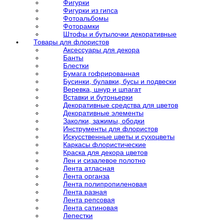
Фигурки
Фигурки из гипса
Фотоальбомы
Фоторамки
Штофы и бутылочки декоративные
Товары для флористов
Аксессуары для декора
Банты
Блестки
Бумага гофрированная
Бусинки, булавки, бусы и подвески
Веревка, шнур и шпагат
Вставки и бутоньерки
Декоративные средства для цветов
Декоративные элементы
Заколки, зажимы, ободки
Инструменты для флористов
Искусственные цветы и сухоцветы
Каркасы флористические
Краска для декора цветов
Лен и сизалевое полотно
Лента атласная
Лента органза
Лента полипропиленовая
Лента разная
Лента репсовая
Лента сатиновая
Лепестки