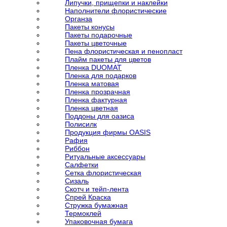
Липучки, прищепки и наклейки
Наполнители флористические
Органза
Пакеты конусы
Пакеты подарочные
Пакеты цветочные
Пена флористическая и пенопласт
Плайм пакеты для цветов
Пленка DUOMAT
Пленка для подарков
Пленка матовая
Пленка прозрачная
Пленка фактурная
Пленка цветная
Поддоны для оазиса
Полисилк
Продукция фирмы OASIS
Рафия
Риббон
Ритуальные аксессуары
Салфетки
Сетка флористическая
Сизаль
Скотч и тейп-лента
Спрей Краска
Стружка бумажная
Термоклей
Упаковочная бумага