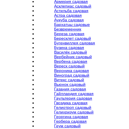
Армерия садовая
Асклепиас садовый
Астильба садовая
Астра садовая
Аукуба садовая
Бархатцы садовые
Безвременник
Береза садовая
Бересклет садовый
Бугенвиллея садовая
Бузина садовая
Василёк садовый
Вербейник садовый
Вербена садовая
Вереск садовый
Вероника садовая
Виноград садовый
Витекс садовый
Вьюнок садовый
Газания садовая
Гайллардия садовая
Гаультерия садовая
Гвоздика садовая
Гелиотроп садовый
Гелихризум садовый
Георгина садовая
Гербера садовая
Геум садовый