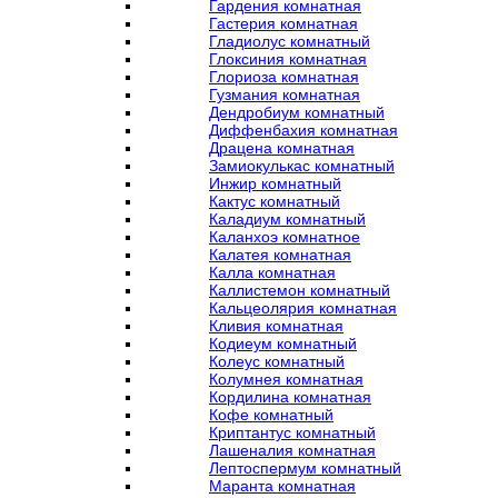
Гардения комнатная
Гастерия комнатная
Гладиолус комнатный
Глоксиния комнатная
Глориоза комнатная
Гузмания комнатная
Дендробиум комнатный
Диффенбахия комнатная
Драцена комнатная
Замиокулькас комнатный
Инжир комнатный
Кактус комнатный
Каладиум комнатный
Каланхоэ комнатное
Калатея комнатная
Калла комнатная
Каллистемон комнатный
Кальцеолярия комнатная
Кливия комнатная
Кодиеум комнатный
Колеус комнатный
Колумнея комнатная
Кордилина комнатная
Кофе комнатный
Криптантус комнатный
Лашеналия комнатная
Лептоспермум комнатный
Маранта комнатная