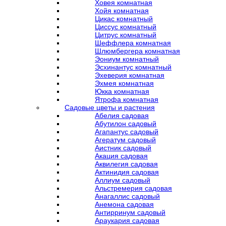
Ховея комнатная
Хойя комнатная
Цикас комнатный
Циссус комнатный
Цитрус комнатный
Шеффлера комнатная
Шлюмбергера комнатная
Эониум комнатный
Эсхинантус комнатный
Эхеверия комнатная
Эхмея комнатная
Юкка комнатная
Ятрофа комнатная
Садовые цветы и растения
Абелия садовая
Абутилон садовый
Агапантус садовый
Агератум садовый
Аистник садовый
Акация садовая
Аквилегия садовая
Актинидия садовая
Аллиум садовый
Альстремерия садовая
Анагаллис садовый
Анемона садовая
Антирринум садовый
Араукария садовая