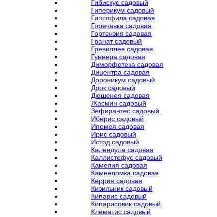
Гибискус садовый
Гиперикум садовый
Гипсофила садовая
Горечавка садовая
Гортензия садовая
Гранат садовый
Гревиллея садовая
Гуннера садовая
Диморфотека садовая
Дицентра садовая
Дороникум садовый
Дрок садовый
Дюшенея садовая
Жасмин садовый
Зефирантес садовый
Иберис садовый
Ипомея садовая
Ирис садовый
Истод садовый
Календула садовая
Каллистефус садовый
Камелия садовая
Камнеломка садовая
Керрия садовая
Кизильник садовый
Кипарис садовый
Кипарисовик садовый
Клематис садовый