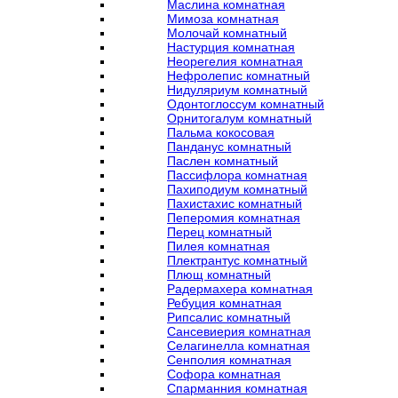
Маслина комнатная
Мимоза комнатная
Молочай комнатный
Настурция комнатная
Неорегелия комнатная
Нефролепис комнатный
Нидуляриум комнатный
Одонтоглоссум комнатный
Орнитогалум комнатный
Пальма кокосовая
Панданус комнатный
Паслен комнатный
Пассифлора комнатная
Пахиподиум комнатный
Пахистахис комнатный
Пеперомия комнатная
Перец комнатный
Пилея комнатная
Плектрантус комнатный
Плющ комнатный
Радермахера комнатная
Ребуция комнатная
Рипсалис комнатный
Сансевиерия комнатная
Селагинелла комнатная
Сенполия комнатная
Софора комнатная
Спарманния комнатная