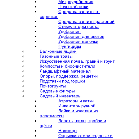
Микроудобрения
Почвотаблетки
Средства защиты от
сорняков
Средства защиты растений
Стимуляторы роста
Удобрения
Удобрения для цветов
Удобрения палочки
Фунгициды
Балконные ящики
Газонные травы
Искусственная почва, гравий и грунт
Компосты и биоочистители
Ландшафтный материал
Опоры, поддержки, решетки
Подставки под горшки
Почвогрунты
Садовые фигуры
Садовый инвентарь
Аэраторы и катки
Инвентарь ручной
Лейки и изделия из
пластмассы
Лопаты, вилы, грабли и
щётки
Ножницы
Опрыскиватели садовые и