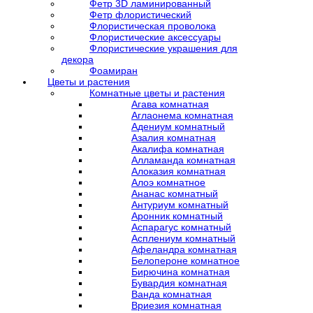
Фетр 3D ламинированный
Фетр флористический
Флористическая проволока
Флористические аксессуары
Флористические украшения для
декора
Фоамиран
Цветы и растения
Комнатные цветы и растения
Агава комнатная
Аглаонема комнатная
Адениум комнатный
Азалия комнатная
Акалифа комнатная
Алламанда комнатная
Алоказия комнатная
Алоэ комнатное
Ананас комнатный
Антуриум комнатный
Аронник комнатный
Аспарагус комнатный
Асплениум комнатный
Афеландра комнатная
Белопероне комнатное
Бирючина комнатная
Бувардия комнатная
Ванда комнатная
Вриезия комнатная