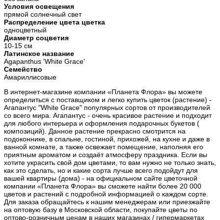
Условия освещения
прямой солнечный свет
Распределение цвета цветка
одноцветный
Диаметр соцветия
10-15 см
Латинское название
Agapanthus 'White Grace'
Семейство
Амариллисовые
В интернет-магазине компании «Планета Флора» вы можете
определиться с поставщиком и легко купить цветок (растение) -
Агапантус "White Grace" популярных сортов от производителей
со всего мира. Агапантус - очень красивое растение и подходит
для любого интерьера и оформления подарочных букетов (
композиций). Данное растение прекрасно смотрится на
подоконнике, в спальне, гостиной, прихожей, на кухне и даже в
ванной комнате, а также освежает помещение, наполняя его
приятным ароматом и создаёт атмосферу праздника. Если вы
хотите украсить свой дом цветами, то вам нужно не только знать,
как это сделать, но и какие сорта лучше всего подойдут для
вашей квартиры (дома) - на официальном сайте цветочной
компании «Планета Флора» вы сможете найти более 20 000
цветов и растений с подробной информацией о каждом сорте.
Для заказа обращайтесь к нашим менеджерам или приезжайте
на оптовую базу в Московской области, покупайте цветы по
оптово-розничным ценам в наших магазинах / гипермаркетах