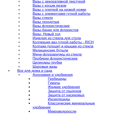
Вазы с декоративной текстурой
Вазы с косым резом
Вазы с плиткой на низкой ножке
Вазы с элементами гутной работы
Вазы стекло
Вазы тиходутые
Вазы флористические
Вазы-банки для флористов
Вазы: Новый год
Изделия из стекла для стола
Коллекция ваз гутной работы - RICH
Колпаки (клоши) и крышки из стекла
Медицинские бутыли
Мини-флорариумы из стекла
Пробирки флористические
Цилиндры-трубки
Шаровые вазы
Все для дома и сада
Агрохимия и удобрения
Гербициды
Гуматы
Жидкие удобрения
Защита от грызунов
Защита от насекомых
Инсектициды
Классические минеральные
удобрения
Микроводоросли