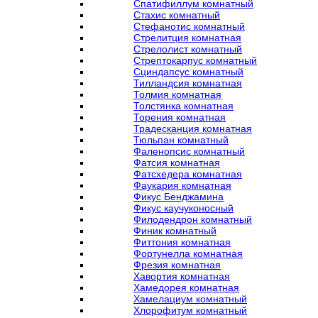
Спатифиллум комнатный
Стахис комнатный
Стефанотис комнатный
Стрелитция комнатная
Стрелолист комнатный
Стрептокарпус комнатный
Сциндапсус комнатный
Тилландсия комнатная
Толмия комнатная
Толстянка комнатная
Торения комнатная
Традесканция комнатная
Тюльпан комнатный
Фаленопсис комнатный
Фатсия комнатная
Фатсхедера комнатная
Фаукария комнатная
Фикус Бенджамина
Фикус каучуконосный
Филодендрон комнатный
Финик комнатный
Фиттония комнатная
Фортунелла комнатная
Фрезия комнатная
Хавортия комнатная
Хамедорея комнатная
Хамелациум комнатный
Хлорофитум комнатный