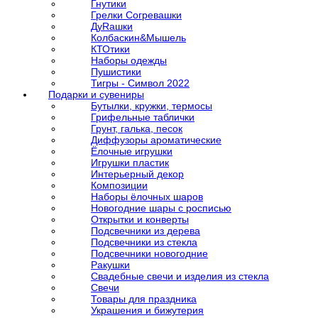
Гнутики
Грелки Согревашки
ДуRашки
Колбаскин&Мышель
КТОтики
Наборы одежды
Пушистики
Тигры - Символ 2022
Подарки и сувениры
Бутылки, кружки, термосы
Грифельные таблички
Грунт, галька, песок
Диффузоры ароматические
Ёлочные игрушки
Игрушки пластик
Интерьерный декор
Композиции
Наборы ёлочных шаров
Новогодние шары с росписью
Открытки и конверты
Подсвечники из дерева
Подсвечники из стекла
Подсвечники новогодние
Ракушки
Свадебные свечи и изделия из стекла
Свечи
Товары для праздника
Украшения и бижутерия