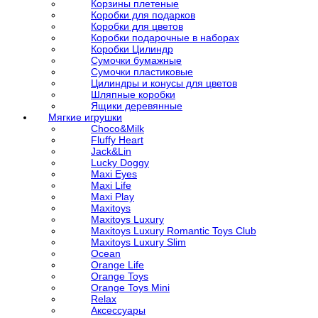
Корзины плетеные
Коробки для подарков
Коробки для цветов
Коробки подарочные в наборах
Коробки Цилиндр
Сумочки бумажные
Сумочки пластиковые
Цилиндры и конусы для цветов
Шляпные коробки
Ящики деревянные
Мягкие игрушки
Choco&Milk
Fluffy Heart
Jack&Lin
Lucky Doggy
Maxi Eyes
Maxi Life
Maxi Play
Maxitoys
Maxitoys Luxury
Maxitoys Luxury Romantic Toys Club
Maxitoys Luxury Slim
Ocean
Orange Life
Orange Toys
Orange Toys Mini
Relax
Аксессуары