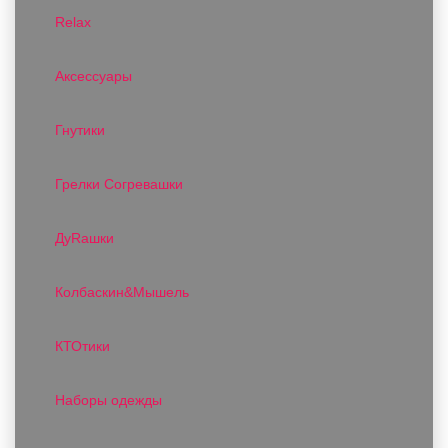
Relax
Аксессуары
Гнутики
Грелки Согревашки
ДуRашки
Колбаскин&Мышель
КТОтики
Наборы одежды