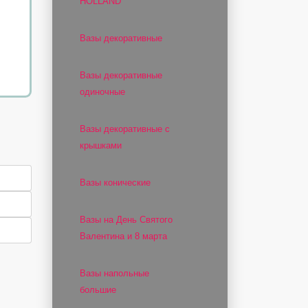
HOLLAND
Вазы декоративные
Вазы декоративные
одиночные
Вазы декоративные с
крышками
Вазы конические
Вазы на День Святого
Валентина и 8 марта
Вазы напольные
большие