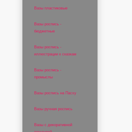
Вазы пластиковые
Вазы роспись -
бюджетные
Вазы роспись -
иллюстрации к сказкам
Вазы роспись -
промыслы
Вазы роспись на Пасху
Вазы ручная роспись
Вазы с декоративной
текстурой