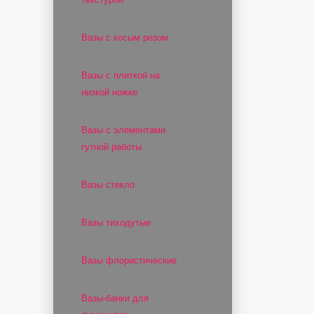
Вазы с косым резом
Вазы с плиткой на
низкой ножке
Вазы с элементами
гутной работы
Вазы стекло
Вазы тиходутые
Вазы флористические
Вазы-банки для