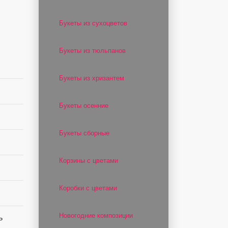
Букеты из сухоцветов
Букеты из тюльпанов
Букеты из хризантем
Букеты осенние
Букеты сборные
Корзины с цветами
Коробки с цветами
Новогодние композиции
ь