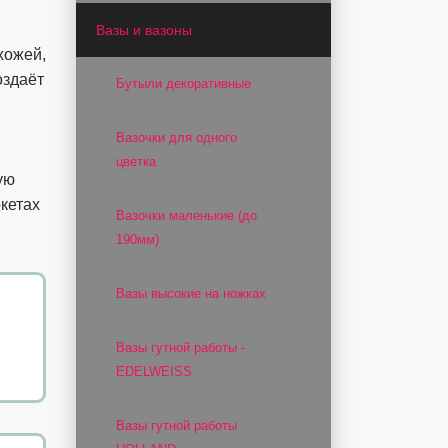
Вазы и вазоны
хожей,
оздаёт
Бутыли декоративные
Вазочки для одного
цветка
ую
кетах
Вазочки маленькие (до
190мм)
Вазы высокие на ножках
Вазы гутной работы -
EDELWEISS
Вазы гутной работы