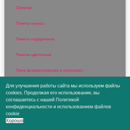
Органза
Пакеты конусы
Пакеты подарочные
Пакеты цветочные
Пена флористическая и пенопласт
Для улучшения работы сайта мы используем файлы
Плайм пакеты для цветов
cookies. Продолжая его использование, вы
соглашаетесь с нашей
Политикой
Пленка DUOMAT
конфиденциальности
и
использованием файлов
cookie
Пленка для подарков
Хорошо