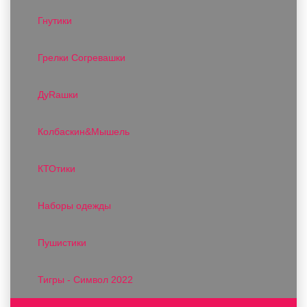
Гнутики
Грелки Согревашки
ДуRашки
Колбаскин&Мышель
КТОтики
Наборы одежды
Пушистики
Тигры - Символ 2022