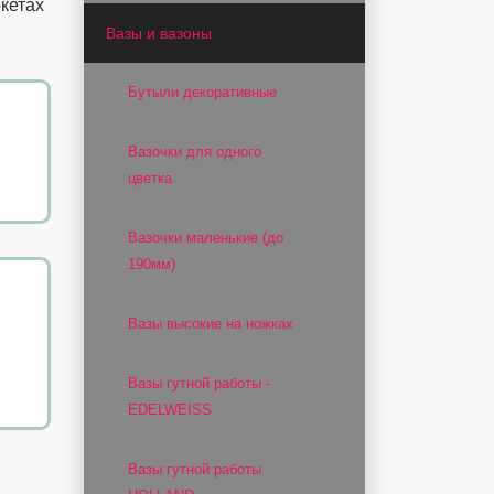
кетах
Вазы и вазоны
Бутыли декоративные
Вазочки для одного
цветка
Вазочки маленькие (до
190мм)
Вазы высокие на ножках
Вазы гутной работы -
EDELWEISS
Вазы гутной работы