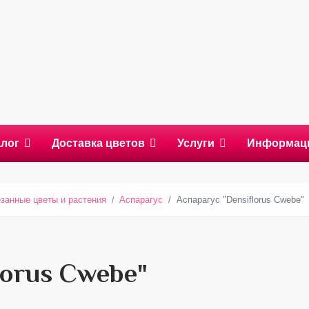
алог
Доставка цветов
Услуги
Информац
занные цветы и растения
Аспарагус
Аспарагус "Densiflorus Cwebe"
lorus Cwebe"