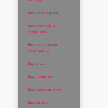
Вазы с косым резом
Вазы с плиткой на
низкой ножке
Вазы с элементами
гутной работы
Вазы стекло
Вазы тиходутые
Вазы флористические
Вазы-банки для