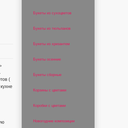
Букеты из сухоцветов
Букеты из тюльпанов
Букеты из хризантем
Букеты осенние
ь
.
Букеты сборные
тов (
 кухне
Корзины с цветами
Коробки с цветами
Новогодние композиции
ую