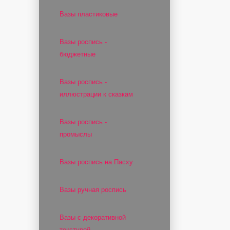
Вазы пластиковые
Вазы роспись -
бюджетные
Вазы роспись -
иллюстрации к сказкам
Вазы роспись -
промыслы
Вазы роспись на Пасху
Вазы ручная роспись
Вазы с декоративной
текстурой