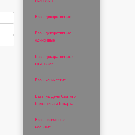
HOLLAND
Вазы декоративные
Вазы декоративные
одиночные
Вазы декоративные с
крышками
Вазы конические
Вазы на День Святого
Валентина и 8 марта
Вазы напольные
большие