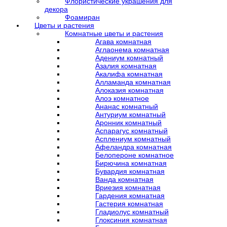
Флористические украшения для
декора
Фоамиран
Цветы и растения
Комнатные цветы и растения
Агава комнатная
Аглаонема комнатная
Адениум комнатный
Азалия комнатная
Акалифа комнатная
Алламанда комнатная
Алоказия комнатная
Алоэ комнатное
Ананас комнатный
Антуриум комнатный
Аронник комнатный
Аспарагус комнатный
Асплениум комнатный
Афеландра комнатная
Белопероне комнатное
Бирючина комнатная
Бувардия комнатная
Ванда комнатная
Вриезия комнатная
Гардения комнатная
Гастерия комнатная
Гладиолус комнатный
Глоксиния комнатная