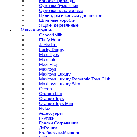
Коробки Цилиндр
Сумочки бумажные
Сумочки пластиковые
Цилиндры и конусы для цветов
Шляпные коробки
Ящики деревянные
Мягкие игрушки
Choco&Milk
Fluffy Heart
Jack&Lin
Lucky Doggy
Maxi Eyes
Maxi Life
Maxi Play
Maxitoys
Maxitoys Luxury
Maxitoys Luxury Romantic Toys Club
Maxitoys Luxury Slim
Ocean
Orange Life
Orange Toys
Orange Toys Mini
Relax
Аксессуары
Гнутики
Грелки Согревашки
ДуRашки
Колбаскин&Мышель