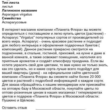
Тип листа
листья
Латинское название
Asparagus virgatus
Семейство
Аспарагусовые
В интернет-магазине компании «Планета Флора» вы можете
определиться с поставщиком и легко купить цветок (растение) -
Аспарагус "Virgatus" популярных сортов от производителей со
всего мира. Аспарагус - очень красивое растение и подходит
для любого интерьера и оформления подарочных букетов (
композиций). Данное растение прекрасно смотрится на
подоконнике, в спальне, гостиной, прихожей, на кухне и даже в
ванной комнате, а также освежает помещение, наполняя его
приятным ароматом и создаёт атмосферу праздника. Если вы
хотите украсить свой дом цветами, то вам нужно не только знать,
как это сделать, но и какие сорта лучше всего подойдут для
вашей квартиры (дома) - на официальном сайте цветочной
компании «Планета Флора» вы сможете найти более 20 000
цветов и растений с подробной информацией о каждом сорте.
Для заказа обращайтесь к нашим менеджерам или приезжайте
на оптовую базу в Московской области, покупайте цветы по
оптово-розничным ценам в наших магазинах / гипермаркетах
цветов и подарков «Планета Флора» в Московской области:
Пушкино и Щёлково.
Оставить отзыв