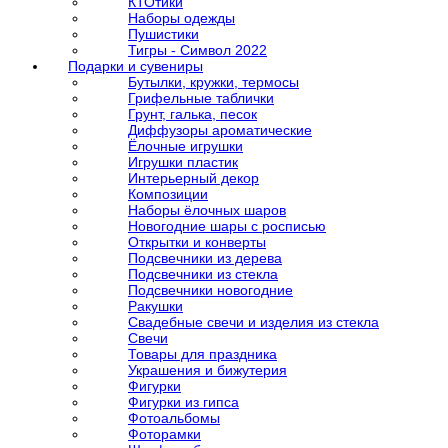
КТОтики
Наборы одежды
Пушистики
Тигры - Символ 2022
Подарки и сувениры
Бутылки, кружки, термосы
Грифельные таблички
Грунт, галька, песок
Диффузоры ароматические
Ёлочные игрушки
Игрушки пластик
Интерьерный декор
Композиции
Наборы ёлочных шаров
Новогодние шары с росписью
Открытки и конверты
Подсвечники из дерева
Подсвечники из стекла
Подсвечники новогодние
Ракушки
Свадебные свечи и изделия из стекла
Свечи
Товары для праздника
Украшения и бижутерия
Фигурки
Фигурки из гипса
Фотоальбомы
Фоторамки