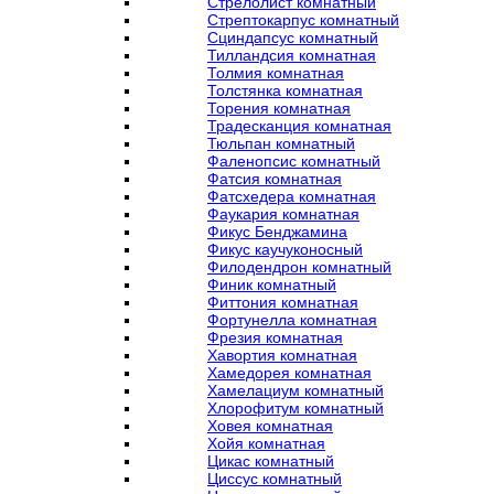
Стрелолист комнатный
Стрептокарпус комнатный
Сциндапсус комнатный
Тилландсия комнатная
Толмия комнатная
Толстянка комнатная
Торения комнатная
Традесканция комнатная
Тюльпан комнатный
Фаленопсис комнатный
Фатсия комнатная
Фатсхедера комнатная
Фаукария комнатная
Фикус Бенджамина
Фикус каучуконосный
Филодендрон комнатный
Финик комнатный
Фиттония комнатная
Фортунелла комнатная
Фрезия комнатная
Хавортия комнатная
Хамедорея комнатная
Хамелациум комнатный
Хлорофитум комнатный
Ховея комнатная
Хойя комнатная
Цикас комнатный
Циссус комнатный