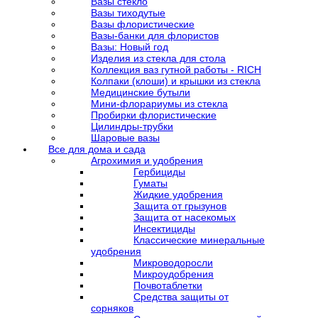
Вазы стекло
Вазы тиходутые
Вазы флористические
Вазы-банки для флористов
Вазы: Новый год
Изделия из стекла для стола
Коллекция ваз гутной работы - RICH
Колпаки (клоши) и крышки из стекла
Медицинские бутыли
Мини-флорариумы из стекла
Пробирки флористические
Цилиндры-трубки
Шаровые вазы
Все для дома и сада
Агрохимия и удобрения
Гербициды
Гуматы
Жидкие удобрения
Защита от грызунов
Защита от насекомых
Инсектициды
Классические минеральные
удобрения
Микроводоросли
Микроудобрения
Почвотаблетки
Средства защиты от
сорняков