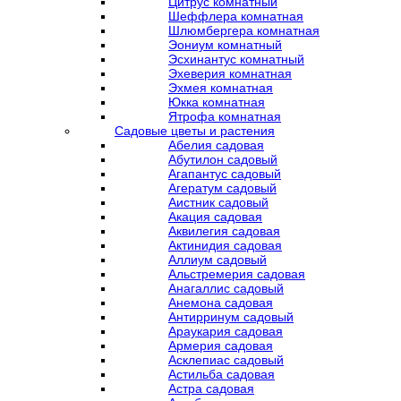
Цитрус комнатный
Шеффлера комнатная
Шлюмбергера комнатная
Эониум комнатный
Эсхинантус комнатный
Эхеверия комнатная
Эхмея комнатная
Юкка комнатная
Ятрофа комнатная
Садовые цветы и растения
Абелия садовая
Абутилон садовый
Агапантус садовый
Агератум садовый
Аистник садовый
Акация садовая
Аквилегия садовая
Актинидия садовая
Аллиум садовый
Альстремерия садовая
Анагаллис садовый
Анемона садовая
Антирринум садовый
Араукария садовая
Армерия садовая
Асклепиас садовый
Астильба садовая
Астра садовая