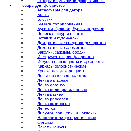
Штофы и бутылочки декоративные
Товары для флористов
Аксессуары для декора
Банты
Блестки
Бумага гофрированная
Бусинки, булавки, бусы и подвески
Веревка, шнур и шпагат
Вставки и бутоньерки
Декоративные средства для цветов
Декоративные элементы
Заколки, зажимы, ободки
Инструменты для флористов
Искусственные цветы и сухоцветы
Каркасы флористические
Краска для декора цветов
Лен и сизалевое полотно
Лента атласная
Лента органза
Лента полипропиленовая
Лента разная
Лента репсовая
Лента сатиновая
Лепестки
Липучки, прищепки и наклейки
Наполнители флористические
Органза
Пакеты конусы