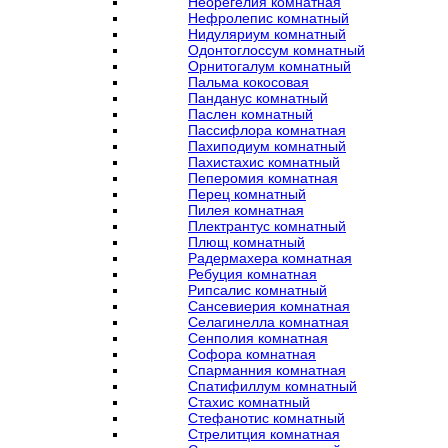
Неорегелия комнатная
Нефролепис комнатный
Нидуляриум комнатный
Одонтоглоссум комнатный
Орнитогалум комнатный
Пальма кокосовая
Панданус комнатный
Паслен комнатный
Пассифлора комнатная
Пахиподиум комнатный
Пахистахис комнатный
Пеперомия комнатная
Перец комнатный
Пилея комнатная
Плектрантус комнатный
Плющ комнатный
Радермахера комнатная
Ребуция комнатная
Рипсалис комнатный
Сансевиерия комнатная
Селагинелла комнатная
Сенполия комнатная
Софора комнатная
Спарманния комнатная
Спатифиллум комнатный
Стахис комнатный
Стефанотис комнатный
Стрелитция комнатная