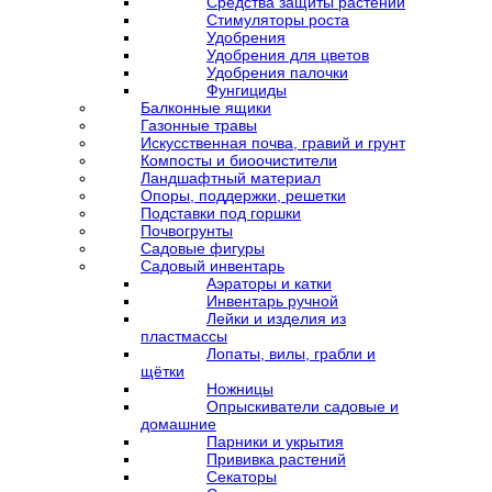
Средства защиты растений
Стимуляторы роста
Удобрения
Удобрения для цветов
Удобрения палочки
Фунгициды
Балконные ящики
Газонные травы
Искусственная почва, гравий и грунт
Компосты и биоочистители
Ландшафтный материал
Опоры, поддержки, решетки
Подставки под горшки
Почвогрунты
Садовые фигуры
Садовый инвентарь
Аэраторы и катки
Инвентарь ручной
Лейки и изделия из
пластмассы
Лопаты, вилы, грабли и
щётки
Ножницы
Опрыскиватели садовые и
домашние
Парники и укрытия
Прививка растений
Секаторы