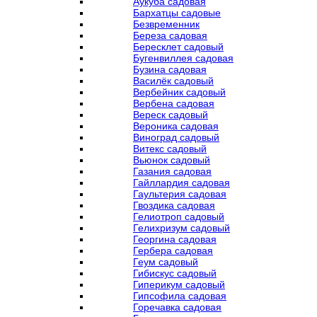
Аукуба садовая
Бархатцы садовые
Безвременник
Береза садовая
Бересклет садовый
Бугенвиллея садовая
Бузина садовая
Василёк садовый
Вербейник садовый
Вербена садовая
Вереск садовый
Вероника садовая
Виноград садовый
Витекс садовый
Вьюнок садовый
Газания садовая
Гайллардия садовая
Гаультерия садовая
Гвоздика садовая
Гелиотроп садовый
Гелихризум садовый
Георгина садовая
Гербера садовая
Геум садовый
Гибискус садовый
Гиперикум садовый
Гипсофила садовая
Горечавка садовая