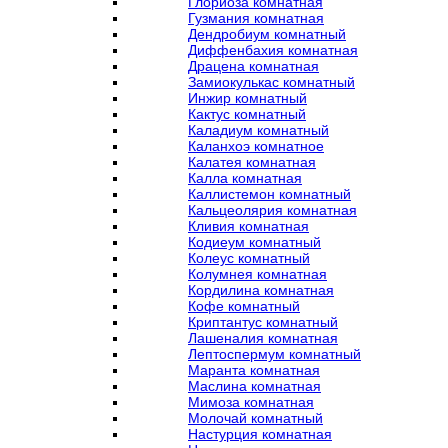
Глориоза комнатная
Гузмания комнатная
Дендробиум комнатный
Диффенбахия комнатная
Драцена комнатная
Замиокулькас комнатный
Инжир комнатный
Кактус комнатный
Каладиум комнатный
Каланхоэ комнатное
Калатея комнатная
Калла комнатная
Каллистемон комнатный
Кальцеолярия комнатная
Кливия комнатная
Кодиеум комнатный
Колеус комнатный
Колумнея комнатная
Кордилина комнатная
Кофе комнатный
Криптантус комнатный
Лашеналия комнатная
Лептоспермум комнатный
Маранта комнатная
Маслина комнатная
Мимоза комнатная
Молочай комнатный
Настурция комнатная