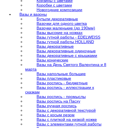
Корзины с цветами
Коробки с цветами
Новогодние композиции
Вазы и вазоны
Бутыли декоративные
Вазочки для одного цветка
Вазочки маленькие (до 190мм)
Вазы высокие на ножках
Вазы гутной работы - EDELWEISS
Вазы гутной работы HOLLAND
Вазы декоративные
Вазы декоративные одиночные
Вазы декоративные с крышками
Вазы конические
Вазы на День Святого Валентина и 8
марта
Вазы напольные большие
Вазы пластиковые
Вазы роспись - бюджетные
Вазы роспись - иллюстрации к
сказкам
Вазы роспись - промыслы
Вазы роспись на Пасху
Вазы ручная роспись
Вазы с декоративной текстурой
Вазы с косым резом
Вазы с плиткой на низкой ножке
Вазы с элементами гутной работы