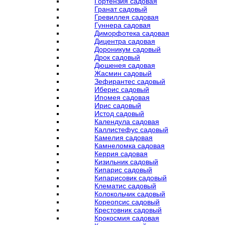
Гортензия садовая
Гранат садовый
Гревиллея садовая
Гуннера садовая
Диморфотека садовая
Дицентра садовая
Дороникум садовый
Дрок садовый
Дюшенея садовая
Жасмин садовый
Зефирантес садовый
Иберис садовый
Ипомея садовая
Ирис садовый
Истод садовый
Календула садовая
Каллистефус садовый
Камелия садовая
Камнеломка садовая
Керрия садовая
Кизильник садовый
Кипарис садовый
Кипарисовик садовый
Клематис садовый
Колокольчик садовый
Кореопсис садовый
Крестовник садовый
Крокосмия садовая