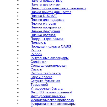
Пакеты подарочные
Пакеты цветочные
Пена флористическая и пенопласт
Плайм пакеты для цветов
Пленка DUOMAT
Пленка для подарков
Пленка матовая
Пленка прозрачная
Пленка фактурная
Пленка цветная
Поддоны для оазиса
Полисилк
Продукция фирмы OASIS
Рафия
Риббон
Ритуальные аксессуары
Салфетки
Сетка флористическая
Сизаль
Скотч и тейп-лента
Спрей Краска
Стружка бумажная
Термоклей
Упаковочная бумага
Фетр 3D ламинированный
Фетр флористический
Флористическая проволока
Флористические аксессуары