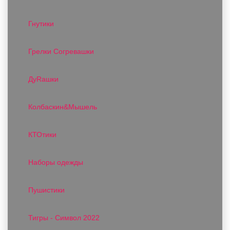
Гнутики
Грелки Согревашки
ДуRашки
Колбаскин&Мышель
КТОтики
Наборы одежды
Пушистики
Тигры - Символ 2022