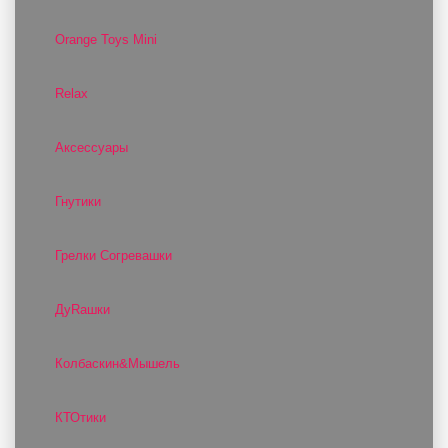
Orange Toys Mini
Relax
Аксессуары
Гнутики
Грелки Согревашки
ДуRашки
Колбаскин&Мышель
КТОтики