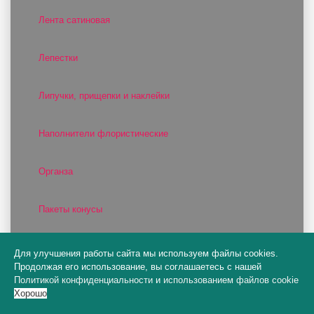
Лента сатиновая
Лепестки
Липучки, прищепки и наклейки
Наполнители флористические
Органза
Пакеты конусы
Пакеты подарочные
Для улучшения работы сайта мы используем файлы cookies.
Продолжая его использование, вы соглашаетесь с нашей
Политикой конфиденциальности
и
использованием файлов cookie
Пакеты цветочные
Хорошо