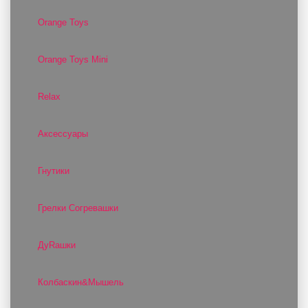
Orange Toys
Orange Toys Mini
Relax
Аксессуары
Гнутики
Грелки Согревашки
ДуRашки
Колбаскин&Мышель