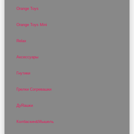
Orange Toys
Orange Toys Mini
Relax
Аксессуары
Гнутики
Грелки Согревашки
ДуRашки
Колбаскин&Мышель