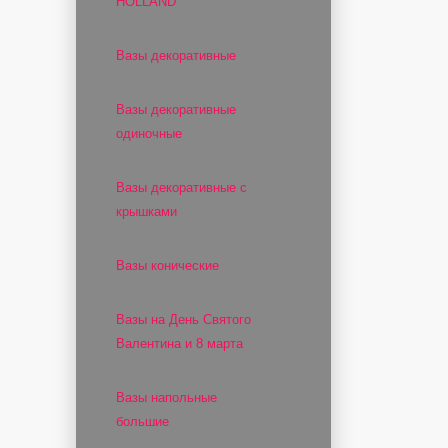
HOLLAND
Вазы декоративные
Вазы декоративные
одиночные
Вазы декоративные с
крышками
Вазы конические
Вазы на День Святого
Валентина и 8 марта
Вазы напольные
большие