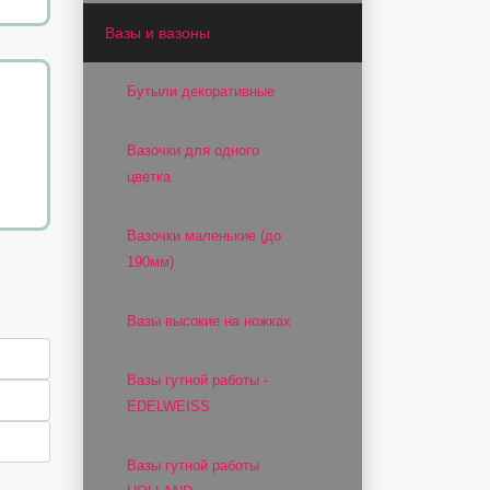
Вазы и вазоны
Бутыли декоративные
Вазочки для одного
цветка
Вазочки маленькие (до
190мм)
Вазы высокие на ножках
Вазы гутной работы -
EDELWEISS
Вазы гутной работы