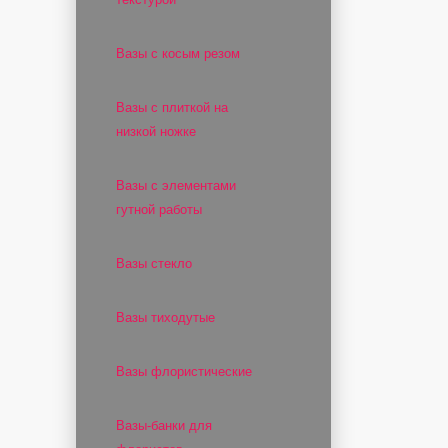
Вазы с косым резом
Вазы с плиткой на
низкой ножке
Вазы с элементами
гутной работы
Вазы стекло
Вазы тиходутые
Вазы флористические
Вазы-банки для