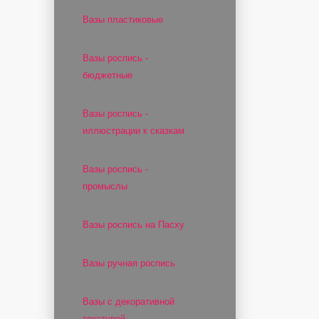
Вазы пластиковые
Вазы роспись -
бюджетные
Вазы роспись -
иллюстрации к сказкам
Вазы роспись -
промыслы
Вазы роспись на Пасху
Вазы ручная роспись
Вазы с декоративной
текстурой