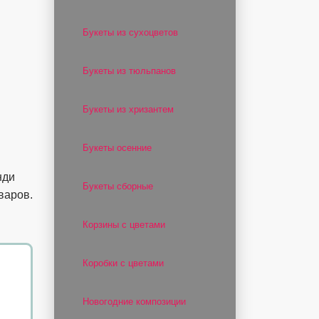
Букеты из сухоцветов
Букеты из тюльпанов
Букеты из хризантем
Букеты осенние
нди
Букеты сборные
варов.
Корзины с цветами
Коробки с цветами
Новогодние композиции