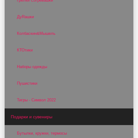
Грелки Согревашки
ДуRашки
Колбаскин&Мышель
КТОтики
Наборы одежды
Пушистики
Тигры - Символ 2022
Подарки и сувениры
Бутылки, кружки, термосы