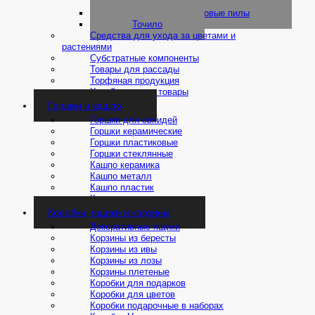
корнеудалители
Сучкорезы и садовые пилы
Точило
Средства для ухода за цветами и
растениями
Субстратные компоненты
Товары для рассады
Торфяная продукция
Хозяйственные товары
Горшки и кашпо
Горшки для орхидей
Горшки керамические
Горшки пластиковые
Горшки стеклянные
Кашпо керамика
Кашпо металл
Кашпо пластик
Кашпо плетеные
Коробки, ящики и корзины
Декоративные ящики
Корзины из бересты
Корзины из ивы
Корзины из лозы
Корзины плетеные
Коробки для подарков
Коробки для цветов
Коробки подарочные в наборах