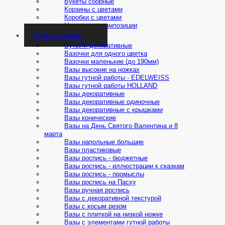
Букеты сборные
Корзины с цветами
Коробки с цветами
Новогодние композиции
Вазы и вазоны
Бутыли декоративные
Вазочки для одного цветка
Вазочки маленькие (до 190мм)
Вазы высокие на ножках
Вазы гутной работы - EDELWEISS
Вазы гутной работы HOLLAND
Вазы декоративные
Вазы декоративные одиночные
Вазы декоративные с крышками
Вазы конические
Вазы на День Святого Валентина и 8
марта
Вазы напольные большие
Вазы пластиковые
Вазы роспись - бюджетные
Вазы роспись - иллюстрации к сказкам
Вазы роспись - промыслы
Вазы роспись на Пасху
Вазы ручная роспись
Вазы с декоративной текстурой
Вазы с косым резом
Вазы с плиткой на низкой ножке
Вазы с элементами гутной работы