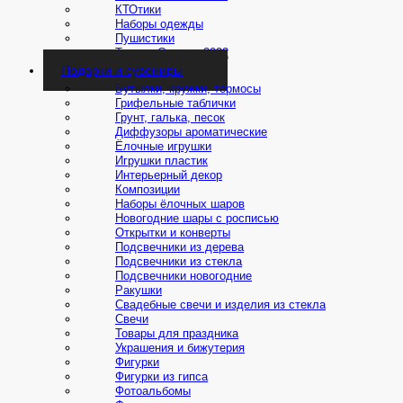
КТОтики
Наборы одежды
Пушистики
Тигры - Символ 2022
Подарки и сувениры
Бутылки, кружки, термосы
Грифельные таблички
Грунт, галька, песок
Диффузоры ароматические
Ёлочные игрушки
Игрушки пластик
Интерьерный декор
Композиции
Наборы ёлочных шаров
Новогодние шары с росписью
Открытки и конверты
Подсвечники из дерева
Подсвечники из стекла
Подсвечники новогодние
Ракушки
Свадебные свечи и изделия из стекла
Свечи
Товары для праздника
Украшения и бижутерия
Фигурки
Фигурки из гипса
Фотоальбомы