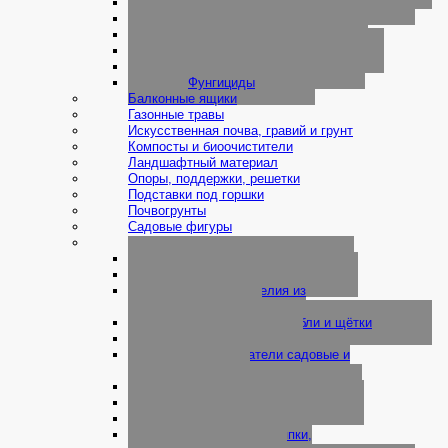
Средства защиты растений
Стимуляторы роста
Удобрения
Удобрения для цветов
Удобрения палочки
Фунгициды
Балконные ящики
Газонные травы
Искусственная почва, гравий и грунт
Компосты и биоочистители
Ландшафтный материал
Опоры, поддержки, решетки
Подставки под горшки
Почвогрунты
Садовые фигуры
Садовый инвентарь
Аэраторы и катки
Инвентарь ручной
Лейки и изделия из
пластмассы
Лопаты, вилы, грабли и щётки
Ножницы
Опрыскиватели садовые и
домашние
Парники и укрытия
Прививка растений
Секаторы
Совки, вилки, тяпки,