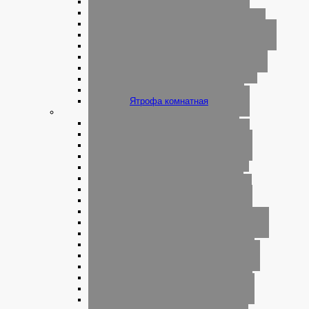
Циссус комнатный
Цитрус комнатный
Шеффлера комнатная
Шлюмбергера комнатная
Эониум комнатный
Эсхинантус комнатный
Эхеверия комнатная
Эхмея комнатная
Юкка комнатная
Ятрофа комнатная
Садовые цветы и растения
Абелия садовая
Абутилон садовый
Агапантус садовый
Агератум садовый
Аистник садовый
Акация садовая
Аквилегия садовая
Актинидия садовая
Аллиум садовый
Альстремерия садовая
Анагаллис садовый
Анемона садовая
Антирринум садовый
Араукария садовая
Армерия садовая
Асклепиас садовый
Астильба садовая