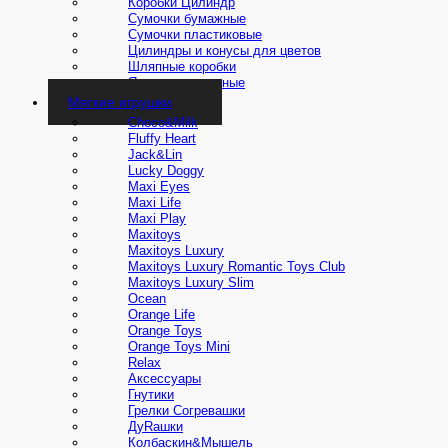
Коробки Цилиндр
Сумочки бумажные
Сумочки пластиковые
Цилиндры и конусы для цветов
Шляпные коробки
Ящики деревянные
Мягкие игрушки
Choco&Milk
Fluffy Heart
Jack&Lin
Lucky Doggy
Maxi Eyes
Maxi Life
Maxi Play
Maxitoys
Maxitoys Luxury
Maxitoys Luxury Romantic Toys Club
Maxitoys Luxury Slim
Ocean
Orange Life
Orange Toys
Orange Toys Mini
Relax
Аксессуары
Гнутики
Грелки Согревашки
ДуRашки
Колбаскин&Мышель