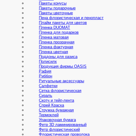
Пакеты конусы
Пакеты подарочные
Пакеты цветочные
Пена флористическая и пенопласт
Плайм пакеты для цветов
Пленка DUOMAT
Пленка для подарков
Пленка матовая
Пленка прозрачная
Пленка фактурная
Пленка цветная
Поддоны для оазиса
Полисилк
Продукция фирмы OASIS
Рафия
Риббон
Ритуальные аксессуары
Салфетки
Сетка флористическая
Сизаль
Скотч и тейп-лента
Спрей Краска
Стружка бумажная
Термоклей
Упаковочная бумага
Фетр 3D ламинированный
Фетр флористический
Флористическая проволока