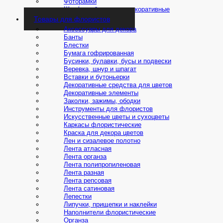
Фоторамки
Штофы и бутылочки декоративные
Товары для флористов
Аксессуары для декора
Банты
Блестки
Бумага гофрированная
Бусинки, булавки, бусы и подвески
Веревка, шнур и шпагат
Вставки и бутоньерки
Декоративные средства для цветов
Декоративные элементы
Заколки, зажимы, ободки
Инструменты для флористов
Искусственные цветы и сухоцветы
Каркасы флористические
Краска для декора цветов
Лен и сизалевое полотно
Лента атласная
Лента органза
Лента полипропиленовая
Лента разная
Лента репсовая
Лента сатиновая
Лепестки
Липучки, прищепки и наклейки
Наполнители флористические
Органза