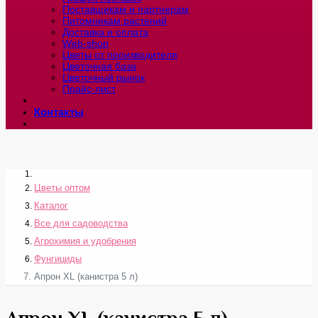
Поставщикам и партнерам
Питомникам растений
Доставка и оплата
Web-shop
Цветы от производителя
Цветочная база
Цветочный рынок
Прайс-лист
Контакты
Цветы оптом
Каталог
Все для садоводства
Агрохимия и удобрения
Фунгициды
Апрон XL (канистра 5 л)