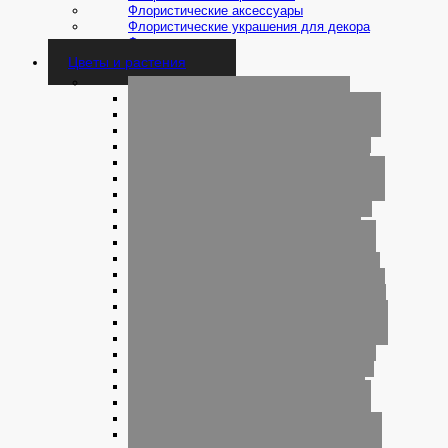
Флористические аксессуары
Флористические украшения для декора
Фоамиран
Цветы и растения
Комнатные цветы и растения
Агава комнатная
Аглаонема комнатная
Адениум комнатный
Азалия комнатная
Акалифа комнатная
Алламанда комнатная
Алоказия комнатная
Алоэ комнатное
Ананас комнатный
Антуриум комнатный
Аронник комнатный
Аспарагус комнатный
Асплениум комнатный
Афеландра комнатная
Белопероне комнатное
Бирючина комнатная
Бувардия комнатная
Ванда комнатная
Вриезия комнатная
Гардения комнатная
Гастерия комнатная
Гладиолус комнатный