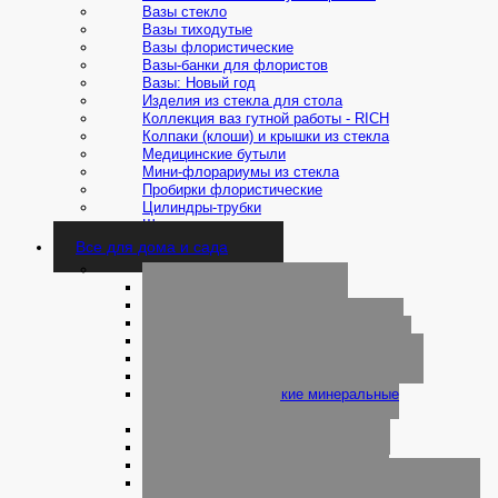
Вазы стекло
Вазы тиходутые
Вазы флористические
Вазы-банки для флористов
Вазы: Новый год
Изделия из стекла для стола
Коллекция ваз гутной работы - RICH
Колпаки (клоши) и крышки из стекла
Медицинские бутыли
Мини-флорариумы из стекла
Пробирки флористические
Цилиндры-трубки
Шаровые вазы
Все для дома и сада
Агрохимия и удобрения
Гербициды
Гуматы
Жидкие удобрения
Защита от грызунов
Защита от насекомых
Инсектициды
Классические минеральные
удобрения
Микроводоросли
Микроудобрения
Почвотаблетки
Средства защиты от сорняков