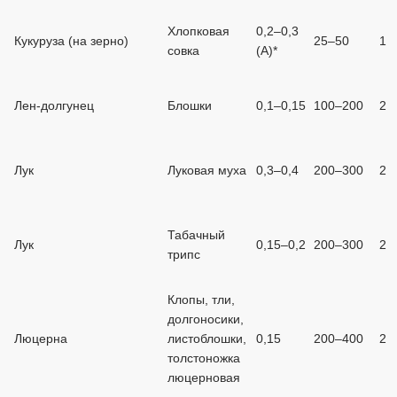
Хлопковая
0,2–0,3
Кукуруза (на зерно)
25–50
1
совка
(А)*
Лен-долгунец
Блошки
0,1–0,15
100–200
2
Лук
Луковая муха
0,3–0,4
200–300
2
Табачный
Лук
0,15–0,2
200–300
2
трипс
Клопы, тли,
долгоносики,
Люцерна
листоблошки,
0,15
200–400
2
толстоножка
люцерновая