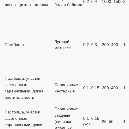
0,2–0,4
1000–1500
2
лесозащитные полосы
белая бабочка
Луговой
Пастбища
0,2–0,3
200–400
1
мотылек
Пастбища, участки,
заселенные
Саранчовые
0,1–0,15
200–400
1
саранчовыми, дикая
нестадные
растительность
Саранчовые
Пастбища, участки,
стадные
заселенные
0,1–0,15
(личинки
25–50
1
саранчовыми, дикая
(А)*
младших