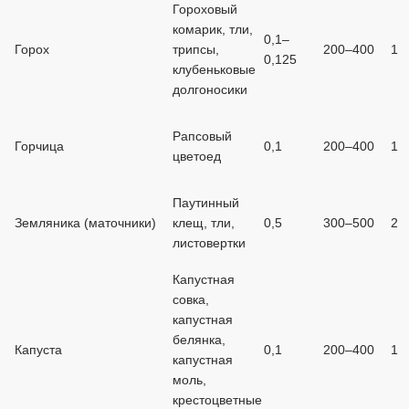
Гороховый
комарик, тли,
0,1–
Горох
трипсы,
200–400
1
0,125
клубеньковые
долгоносики
Рапсовый
Горчица
0,1
200–400
1
цветоед
Паутинный
Земляника (маточники)
клещ, тли,
0,5
300–500
2
листовертки
Капустная
совка,
капустная
белянка,
Капуста
0,1
200–400
1
капустная
моль,
крестоцветные