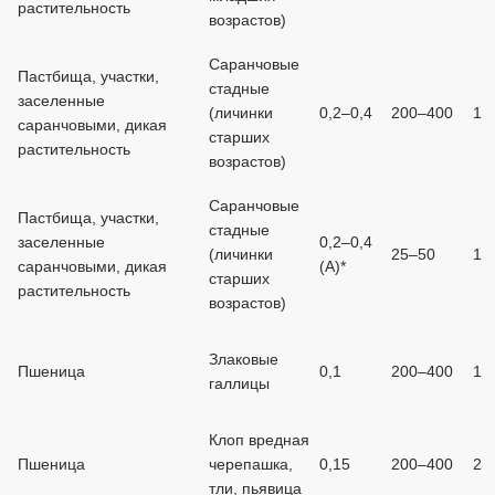
растительность
возрастов)
Саранчовые
Пастбища, участки,
стадные
заселенные
(личинки
0,2–0,4
200–400
1
саранчовыми, дикая
старших
растительность
возрастов)
Саранчовые
Пастбища, участки,
стадные
заселенные
0,2–0,4
(личинки
25–50
1
саранчовыми, дикая
(А)*
старших
растительность
возрастов)
Злаковые
Пшеница
0,1
200–400
1
галлицы
Клоп вредная
Пшеница
черепашка,
0,15
200–400
2
тли, пьявица