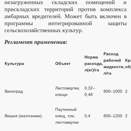
незагруженных складских помещений и
прискладских территорий против комплекса
амбарных вредителей. Может быть включен в
программы интегрированной защиты
сельскохозяйственных культур.
Регламент применения:
Расход
Норма
рабочей
Кр
Культура
Объект
расхода,
жидкости,
об
л(кг)/га
л/га
Листовертки,
0,32–
Виноград
800–1000
2
клещи
0,48
Паутинный
Вишня (маточники)
клещ, тли,
0,4
800–1200
2
листовертки