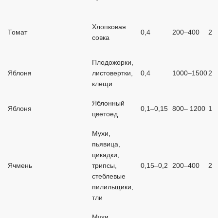
Хлопковая
Томат
0,4
200–400
2
совка
Плодожорки,
Яблоня
листовертки,
0,4
1000–1500
2
клещи
Яблонный
Яблоня
0,1–0,15
800– 1200
1
цветоед
Мухи,
пьявица,
цикадки,
Ячмень
трипсы,
0,15–0,2
200–400
2
стеблевые
пилильщики,
тли
Мухи,