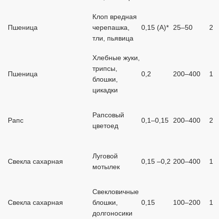
Клоп вредная
Пшеница
черепашка,
0,15 (А)*
25–50
2
тли, пьявица
Хлебные жуки,
трипсы,
Пшеница
0,2
200–400
1
блошки,
цикадки
Рапсовый
Рапс
0,1–0,15
200–400
2
цветоед
Луговой
Свекла сахарная
0,15 –0,2
200–400
1
мотылек
Свекловичные
Свекла сахарная
блошки,
0,15
100–200
1
долгоносики