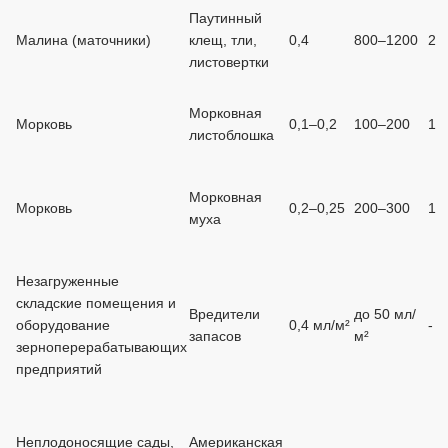
Паутинный
Малина (маточники)
клещ, тли,
0,4
800–1200
2
листовертки
Морковная
Морковь
0,1–0,2
100–200
1
листоблошка
Морковная
Морковь
0,2–0,25
200–300
1
муха
Незагруженные
складские помещения и
Вредители
до 50 мл/
оборудование
0,4 мл/м²
-
запасов
м²
зерноперерабатывающих
предприятий
Неплодоносящие сады,
Американская