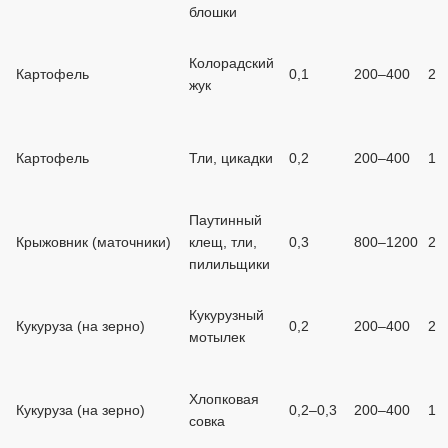
блошки
Колорадский
Картофель
0,1
200–400
2
жук
Картофель
Тли, цикадки
0,2
200–400
1
Паутинный
Крыжовник (маточники)
клещ, тли,
0,3
800–1200
2
пилильщики
Кукурузный
Кукуруза (на зерно)
0,2
200–400
2
мотылек
Хлопковая
Кукуруза (на зерно)
0,2–0,3
200–400
1
совка