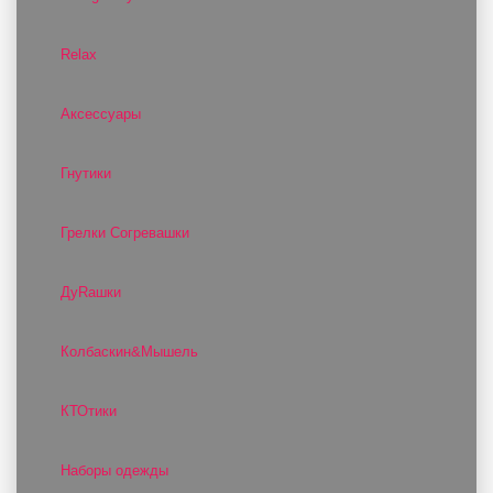
Relax
Аксессуары
Гнутики
Грелки Согревашки
ДуRашки
Колбаскин&Мышель
КТОтики
Наборы одежды