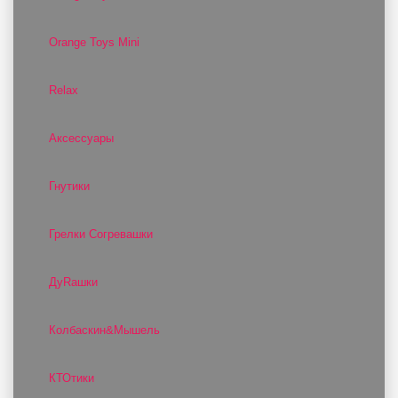
Orange Toys Mini
Relax
Аксессуары
Гнутики
Грелки Согревашки
ДуRашки
Колбаскин&Мышель
КТОтики