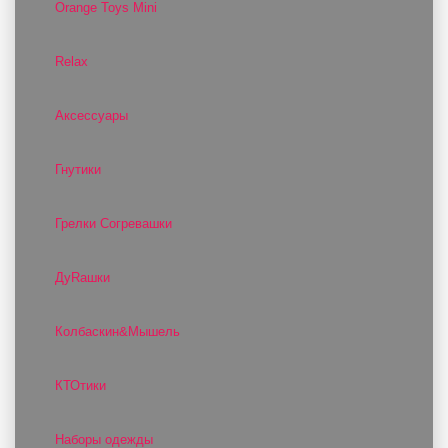
Orange Toys Mini
Relax
Аксессуары
Гнутики
Грелки Согревашки
ДуRашки
Колбаскин&Мышель
КТОтики
Наборы одежды