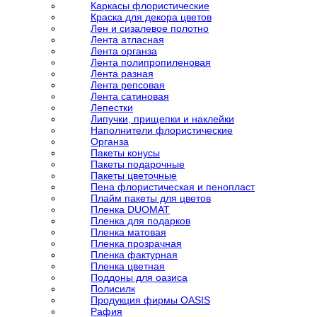
Каркасы флористические
Краска для декора цветов
Лен и сизалевое полотно
Лента атласная
Лента органза
Лента полипропиленовая
Лента разная
Лента репсовая
Лента сатиновая
Лепестки
Липучки, прищепки и наклейки
Наполнители флористические
Органза
Пакеты конусы
Пакеты подарочные
Пакеты цветочные
Пена флористическая и пенопласт
Плайм пакеты для цветов
Пленка DUOMAT
Пленка для подарков
Пленка матовая
Пленка прозрачная
Пленка фактурная
Пленка цветная
Поддоны для оазиса
Полисилк
Продукция фирмы OASIS
Рафия