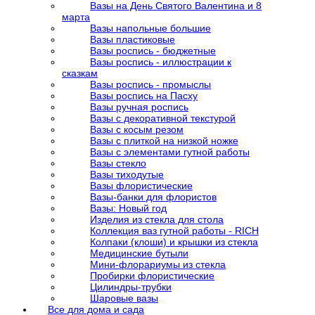
Вазы на День Святого Валентина и 8
марта
Вазы напольные большие
Вазы пластиковые
Вазы роспись - бюджетные
Вазы роспись - иллюстрации к
сказкам
Вазы роспись - промыслы
Вазы роспись на Пасху
Вазы ручная роспись
Вазы с декоративной текстурой
Вазы с косым резом
Вазы с плиткой на низкой ножке
Вазы с элементами гутной работы
Вазы стекло
Вазы тиходутые
Вазы флористические
Вазы-банки для флористов
Вазы: Новый год
Изделия из стекла для стола
Коллекция ваз гутной работы - RICH
Колпаки (клоши) и крышки из стекла
Медицинские бутыли
Мини-флорариумы из стекла
Пробирки флористические
Цилиндры-трубки
Шаровые вазы
Все для дома и сада