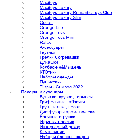
Maxitoys
Maxitoys Luxury
Maxitoys Luxury Romantic Toys Club
Maxitoys Luxury Slim
Ocean
Orange Life
Orange Toys
Orange Toys Mini
Relax
Аксессуары
Гнутики
Грелки Согревашки
ДуRашки
Колбаскин&Мышель
КТОтики
Наборы одежды
Пушистики
Тигры - Символ 2022
Подарки и сувениры
Бутылки, кружки, термосы
Грифельные таблички
Грунт, галька, песок
Диффузоры ароматические
Ёлочные игрушки
Игрушки пластик
Интерьерный декор
Композиции
Наборы ёлочных шаров