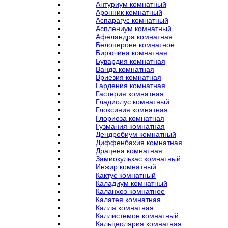
Антуриум комнатный
Аронник комнатный
Аспарагус комнатный
Асплениум комнатный
Афеландра комнатная
Белопероне комнатное
Бирючина комнатная
Бувардия комнатная
Ванда комнатная
Вриезия комнатная
Гардения комнатная
Гастерия комнатная
Гладиолус комнатный
Глоксиния комнатная
Глориоза комнатная
Гузмания комнатная
Дендробиум комнатный
Диффенбахия комнатная
Драцена комнатная
Замиокулькас комнатный
Инжир комнатный
Кактус комнатный
Каладиум комнатный
Каланхоэ комнатное
Калатея комнатная
Калла комнатная
Каллистемон комнатный
Кальцеолярия комнатная