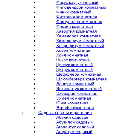
Фикус каучуконосный
Филодендрон комнатный
Финик комнатный
Фиттония комнатная
Фортунелла комнатная
Фрезия комнатная
Хавортия комнатная
Хамедорея комнатная
Хамелациум комнатный
Хлорофитум комнатный
Ховея комнатная
Хойя комнатная
Цикас комнатный
Циссус комнатный
Цитрус комнатный
Шеффлера комнатная
Шлюмбергера комнатная
Эониум комнатный
Эсхинантус комнатный
Эхеверия комнатная
Эхмея комнатная
Юкка комнатная
Ятрофа комнатная
Садовые цветы и растения
Абелия садовая
Абутилон садовый
Агапантус садовый
Агератум садовый