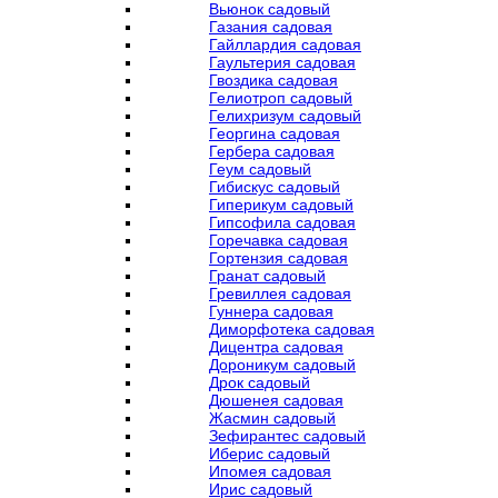
Вьюнок садовый
Газания садовая
Гайллардия садовая
Гаультерия садовая
Гвоздика садовая
Гелиотроп садовый
Гелихризум садовый
Георгина садовая
Гербера садовая
Геум садовый
Гибискус садовый
Гиперикум садовый
Гипсофила садовая
Горечавка садовая
Гортензия садовая
Гранат садовый
Гревиллея садовая
Гуннера садовая
Диморфотека садовая
Дицентра садовая
Дороникум садовый
Дрок садовый
Дюшенея садовая
Жасмин садовый
Зефирантес садовый
Иберис садовый
Ипомея садовая
Ирис садовый