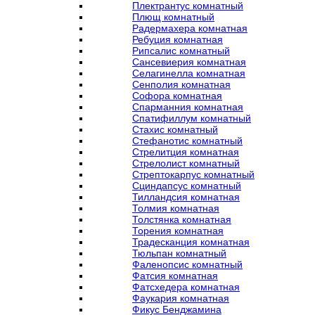
Плектрантус комнатный
Плющ комнатный
Радермахера комнатная
Ребуция комнатная
Рипсалис комнатный
Сансевиерия комнатная
Селагинелла комнатная
Сенполия комнатная
Софора комнатная
Спарманния комнатная
Спатифиллум комнатный
Стахис комнатный
Стефанотис комнатный
Стрелитция комнатная
Стрелолист комнатный
Стрептокарпус комнатный
Сциндапсус комнатный
Тилландсия комнатная
Толмия комнатная
Толстянка комнатная
Торения комнатная
Традесканция комнатная
Тюльпан комнатный
Фаленопсис комнатный
Фатсия комнатная
Фатсхедера комнатная
Фаукария комнатная
Фикус Бенджамина