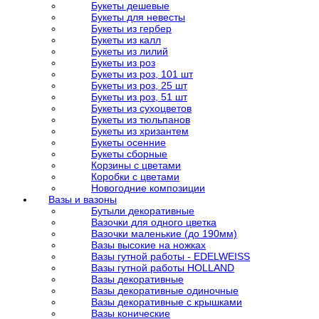
Букеты дешевые
Букеты для невесты
Букеты из гербер
Букеты из калл
Букеты из лилий
Букеты из роз
Букеты из роз, 101 шт
Букеты из роз, 25 шт
Букеты из роз, 51 шт
Букеты из сухоцветов
Букеты из тюльпанов
Букеты из хризантем
Букеты осенние
Букеты сборные
Корзины с цветами
Коробки с цветами
Новогодние композиции
Вазы и вазоны
Бутыли декоративные
Вазочки для одного цветка
Вазочки маленькие (до 190мм)
Вазы высокие на ножках
Вазы гутной работы - EDELWEISS
Вазы гутной работы HOLLAND
Вазы декоративные
Вазы декоративные одиночные
Вазы декоративные с крышками
Вазы конические