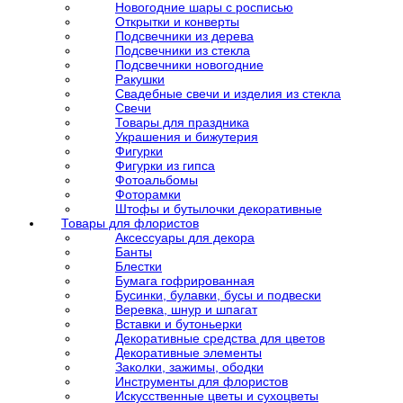
Новогодние шары с росписью
Открытки и конверты
Подсвечники из дерева
Подсвечники из стекла
Подсвечники новогодние
Ракушки
Свадебные свечи и изделия из стекла
Свечи
Товары для праздника
Украшения и бижутерия
Фигурки
Фигурки из гипса
Фотоальбомы
Фоторамки
Штофы и бутылочки декоративные
Товары для флористов
Аксессуары для декора
Банты
Блестки
Бумага гофрированная
Бусинки, булавки, бусы и подвески
Веревка, шнур и шпагат
Вставки и бутоньерки
Декоративные средства для цветов
Декоративные элементы
Заколки, зажимы, ободки
Инструменты для флористов
Искусственные цветы и сухоцветы