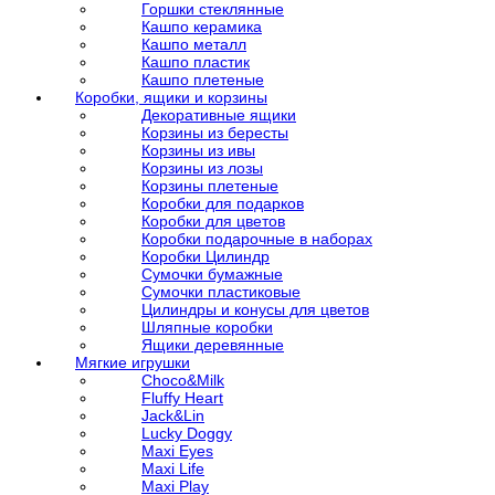
Горшки стеклянные
Кашпо керамика
Кашпо металл
Кашпо пластик
Кашпо плетеные
Коробки, ящики и корзины
Декоративные ящики
Корзины из бересты
Корзины из ивы
Корзины из лозы
Корзины плетеные
Коробки для подарков
Коробки для цветов
Коробки подарочные в наборах
Коробки Цилиндр
Сумочки бумажные
Сумочки пластиковые
Цилиндры и конусы для цветов
Шляпные коробки
Ящики деревянные
Мягкие игрушки
Choco&Milk
Fluffy Heart
Jack&Lin
Lucky Doggy
Maxi Eyes
Maxi Life
Maxi Play