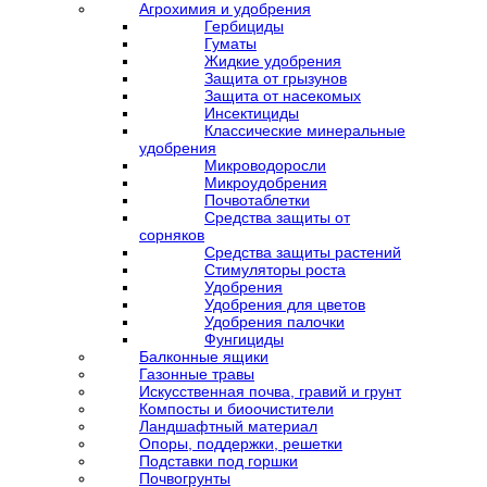
Агрохимия и удобрения
Гербициды
Гуматы
Жидкие удобрения
Защита от грызунов
Защита от насекомых
Инсектициды
Классические минеральные
удобрения
Микроводоросли
Микроудобрения
Почвотаблетки
Средства защиты от
сорняков
Средства защиты растений
Стимуляторы роста
Удобрения
Удобрения для цветов
Удобрения палочки
Фунгициды
Балконные ящики
Газонные травы
Искусственная почва, гравий и грунт
Компосты и биоочистители
Ландшафтный материал
Опоры, поддержки, решетки
Подставки под горшки
Почвогрунты