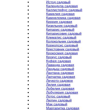
Истод садовый
Календула садовая
Каллистефус садовый
Камелия садовая
Камнеломка садовая
Керрия садовая
Кизильник садовый
Кипарис садовый
Кипарисовик садовый
Клематис садовый
Колокольчик садовый
Кореопсис садовый
Крестовник садовый
Крокосмия садовая
Крокус садовый
Куфея садовая
Лаванда садовая
Ландыш садовый
Лантана садовая
Лапчатка садовая
Леукотэ садовое
Лилия садовая
Лобелия садовая
Лобулярия садовая
Лотос садовый
Люпин садовый
Мак садовый
Маргаритка садовая