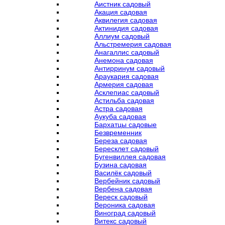
Аистник садовый
Акация садовая
Аквилегия садовая
Актинидия садовая
Аллиум садовый
Альстремерия садовая
Анагаллис садовый
Анемона садовая
Антирринум садовый
Араукария садовая
Армерия садовая
Асклепиас садовый
Астильба садовая
Астра садовая
Аукуба садовая
Бархатцы садовые
Безвременник
Береза садовая
Бересклет садовый
Бугенвиллея садовая
Бузина садовая
Василёк садовый
Вербейник садовый
Вербена садовая
Вереск садовый
Вероника садовая
Виноград садовый
Витекс садовый