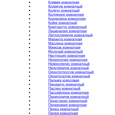
Кливия комнатная
Кодиеум комнатный
Колеус комнатный
Колумнея комнатная
Кордилина комнатная
Кофе комнатный
Криптантус комнатный
Лашеналия комнатная
Лептоспермум комнатный
Маранта комнатная
Маслина комнатная
Мимоза комнатная
Молочай комнатный
Настурция комнатная
Неорегелия комнатная
Нефролепис комнатный
Нидуляриум комнатный
Одонтоглоссум комнатный
Орнитогалум комнатный
Пальма кокосовая
Панданус комнатный
Паслен комнатный
Пассифлора комнатная
Пахиподиум комнатный
Пахистахис комнатный
Пеперомия комнатная
Перец комнатный
Пилея комнатная