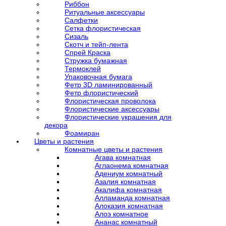
Риббон
Ритуальные аксессуары
Салфетки
Сетка флористическая
Сизаль
Скотч и тейп-лента
Спрей Краска
Стружка бумажная
Термоклей
Упаковочная бумага
Фетр 3D ламинированный
Фетр флористический
Флористическая проволока
Флористические аксессуары
Флористические украшения для
декора
Фоамиран
Цветы и растения
Комнатные цветы и растения
Агава комнатная
Аглаонема комнатная
Адениум комнатный
Азалия комнатная
Акалифа комнатная
Алламанда комнатная
Алоказия комнатная
Алоэ комнатное
Ананас комнатный