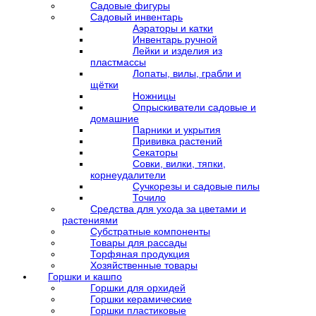
Садовые фигуры
Садовый инвентарь
Аэраторы и катки
Инвентарь ручной
Лейки и изделия из
пластмассы
Лопаты, вилы, грабли и
щётки
Ножницы
Опрыскиватели садовые и
домашние
Парники и укрытия
Прививка растений
Секаторы
Совки, вилки, тяпки,
корнеудалители
Сучкорезы и садовые пилы
Точило
Средства для ухода за цветами и
растениями
Субстратные компоненты
Товары для рассады
Торфяная продукция
Хозяйственные товары
Горшки и кашпо
Горшки для орхидей
Горшки керамические
Горшки пластиковые