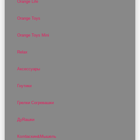
Orange Life
Orange Toys
Orange Toys Mini
Relax
Аксессуары
Гнутики
Грелки Согревашки
ДуRашки
Колбаскин&Мышель