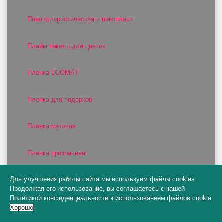
Пена флористическая и пенопласт
Плайм пакеты для цветов
Пленка DUOMAT
Пленка для подарков
Пленка матовая
Пленка прозрачная
Для улучшения работы сайта мы используем файлы cookies.
Пленка фактурная
Продолжая его использование, вы соглашаетесь с нашей
Политикой конфиденциальности
и
использованием файлов cookie
Пленка цветная
Хорошо