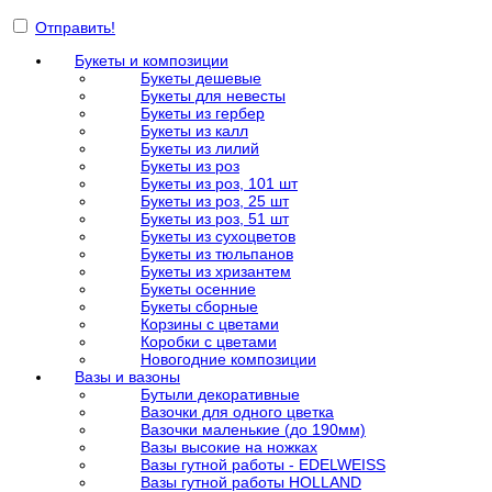
Отправить!
Букеты и композиции
Букеты дешевые
Букеты для невесты
Букеты из гербер
Букеты из калл
Букеты из лилий
Букеты из роз
Букеты из роз, 101 шт
Букеты из роз, 25 шт
Букеты из роз, 51 шт
Букеты из сухоцветов
Букеты из тюльпанов
Букеты из хризантем
Букеты осенние
Букеты сборные
Корзины с цветами
Коробки с цветами
Новогодние композиции
Вазы и вазоны
Бутыли декоративные
Вазочки для одного цветка
Вазочки маленькие (до 190мм)
Вазы высокие на ножках
Вазы гутной работы - EDELWEISS
Вазы гутной работы HOLLAND