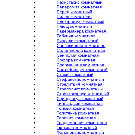
Пахистахис комнатный
Пеперомия комнатная
Перец комнатный
Пилея комнатная
Плектрантус комнатный
Плющ комнатный
Радермахера комнатная
Ребуция комнатная
Рипсалис комнатный
Сансевиерия комнатная
Селагинелла комнатная
Сенполия комнатная
Софора комнатная
Спарманния комнатная
Спатифиллум комнатный
Стахис комнатный
Стефанотис комнатный
Стрелитция комнатная
Стрелолист комнатный
Стрептокарпус комнатный
Сциндапсус комнатный
Тилландсия комнатная
Толмия комнатная
Толстянка комнатная
Торения комнатная
Традесканция комнатная
Тюльпан комнатный
Фаленопсис комнатный