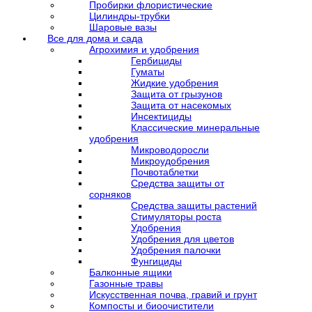
Пробирки флористические
Цилиндры-трубки
Шаровые вазы
Все для дома и сада
Агрохимия и удобрения
Гербициды
Гуматы
Жидкие удобрения
Защита от грызунов
Защита от насекомых
Инсектициды
Классические минеральные
удобрения
Микроводоросли
Микроудобрения
Почвотаблетки
Средства защиты от
сорняков
Средства защиты растений
Стимуляторы роста
Удобрения
Удобрения для цветов
Удобрения палочки
Фунгициды
Балконные ящики
Газонные травы
Искусственная почва, гравий и грунт
Компосты и биоочистители