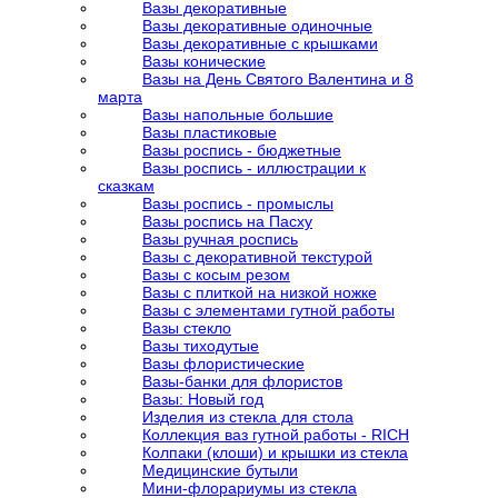
Вазы декоративные
Вазы декоративные одиночные
Вазы декоративные с крышками
Вазы конические
Вазы на День Святого Валентина и 8
марта
Вазы напольные большие
Вазы пластиковые
Вазы роспись - бюджетные
Вазы роспись - иллюстрации к
сказкам
Вазы роспись - промыслы
Вазы роспись на Пасху
Вазы ручная роспись
Вазы с декоративной текстурой
Вазы с косым резом
Вазы с плиткой на низкой ножке
Вазы с элементами гутной работы
Вазы стекло
Вазы тиходутые
Вазы флористические
Вазы-банки для флористов
Вазы: Новый год
Изделия из стекла для стола
Коллекция ваз гутной работы - RICH
Колпаки (клоши) и крышки из стекла
Медицинские бутыли
Мини-флорариумы из стекла