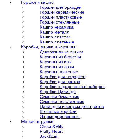
Горшки и кашпо
Горшки для орхидей
Горшки керамические
Горшки пластиковые
Горшки стеклянные
Кашпо керамика
Кашпо металл
Кашпо пластик
Кашпо плетеные
Коробки, ящики и корзины
Декоративные ящики
Корзины из бересты
Корзины из ивы
Корзины из лозы
Корзины плетеные
Коробки для подарков
Коробки для цветов
Коробки подарочные в наборах
Коробки Цилиндр
Сумочки бумажные
Сумочки пластиковые
Цилиндры и конусы для цветов
Шляпные коробки
Ящики деревянные
Мягкие игрушки
Choco&Milk
Fluffy Heart
Jack&Lin