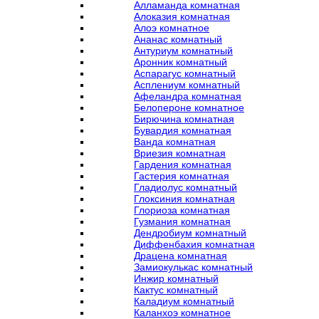
Алламанда комнатная
Алоказия комнатная
Алоэ комнатное
Ананас комнатный
Антуриум комнатный
Аронник комнатный
Аспарагус комнатный
Асплениум комнатный
Афеландра комнатная
Белопероне комнатное
Бирючина комнатная
Бувардия комнатная
Ванда комнатная
Вриезия комнатная
Гардения комнатная
Гастерия комнатная
Гладиолус комнатный
Глоксиния комнатная
Глориоза комнатная
Гузмания комнатная
Дендробиум комнатный
Диффенбахия комнатная
Драцена комнатная
Замиокулькас комнатный
Инжир комнатный
Кактус комнатный
Каладиум комнатный
Каланхоэ комнатное