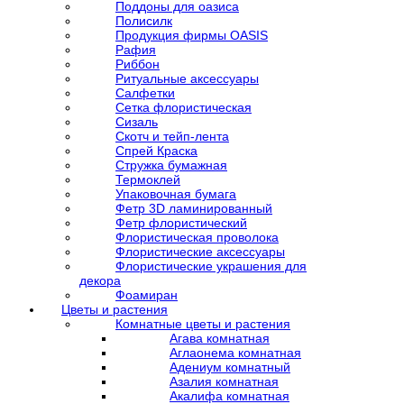
Поддоны для оазиса
Полисилк
Продукция фирмы OASIS
Рафия
Риббон
Ритуальные аксессуары
Салфетки
Сетка флористическая
Сизаль
Скотч и тейп-лента
Спрей Краска
Стружка бумажная
Термоклей
Упаковочная бумага
Фетр 3D ламинированный
Фетр флористический
Флористическая проволока
Флористические аксессуары
Флористические украшения для
декора
Фоамиран
Цветы и растения
Комнатные цветы и растения
Агава комнатная
Аглаонема комнатная
Адениум комнатный
Азалия комнатная
Акалифа комнатная