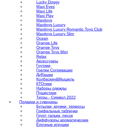
Lucky Doggy
Maxi Eyes
Maxi Life
Maxi Play
Maxitoys
Maxitoys Luxury
Maxitoys Luxury Romantic Toys Club
Maxitoys Luxury Slim
Ocean
Orange Life
Orange Toys
Orange Toys Mini
Relax
Аксессуары
Гнутики
Грелки Согревашки
ДуRашки
Колбаскин&Мышель
КТОтики
Наборы одежды
Пушистики
Тигры - Символ 2022
Подарки и сувениры
Бутылки, кружки, термосы
Грифельные таблички
Грунт, галька, песок
Диффузоры ароматические
Ёлочные игрушки