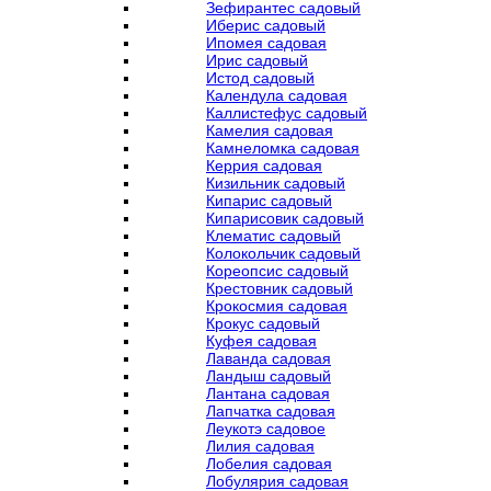
Зефирантес садовый
Иберис садовый
Ипомея садовая
Ирис садовый
Истод садовый
Календула садовая
Каллистефус садовый
Камелия садовая
Камнеломка садовая
Керрия садовая
Кизильник садовый
Кипарис садовый
Кипарисовик садовый
Клематис садовый
Колокольчик садовый
Кореопсис садовый
Крестовник садовый
Крокосмия садовая
Крокус садовый
Куфея садовая
Лаванда садовая
Ландыш садовый
Лантана садовая
Лапчатка садовая
Леукотэ садовое
Лилия садовая
Лобелия садовая
Лобулярия садовая