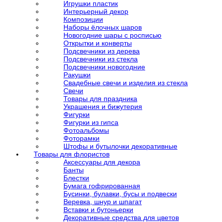
Игрушки пластик
Интерьерный декор
Композиции
Наборы ёлочных шаров
Новогодние шары с росписью
Открытки и конверты
Подсвечники из дерева
Подсвечники из стекла
Подсвечники новогодние
Ракушки
Свадебные свечи и изделия из стекла
Свечи
Товары для праздника
Украшения и бижутерия
Фигурки
Фигурки из гипса
Фотоальбомы
Фоторамки
Штофы и бутылочки декоративные
Товары для флористов
Аксессуары для декора
Банты
Блестки
Бумага гофрированная
Бусинки, булавки, бусы и подвески
Веревка, шнур и шпагат
Вставки и бутоньерки
Декоративные средства для цветов