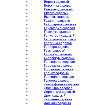
Вереск садовый
Вероника садовая
Виноград садовый
Витекс садовый
Вьюнок садовый
Газания садовая
Гайллардия садовая
Гаультерия садовая
Гвоздика садовая
Гелиотроп садовый
Гелихризум садовый
Георгина садовая
Гербера садовая
Геум садовый
Гибискус садовый
Гиперикум садовый
Гипсофила садовая
Горечавка садовая
Гортензия садовая
Гранат садовый
Гревиллея садовая
Гуннера садовая
Диморфотека садовая
Дицентра садовая
Дороникум садовый
Дрок садовый
Дюшенея садовая
Жасмин садовый