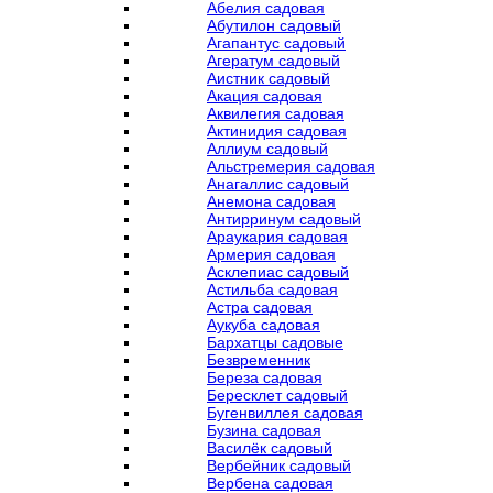
Абелия садовая
Абутилон садовый
Агапантус садовый
Агератум садовый
Аистник садовый
Акация садовая
Аквилегия садовая
Актинидия садовая
Аллиум садовый
Альстремерия садовая
Анагаллис садовый
Анемона садовая
Антирринум садовый
Араукария садовая
Армерия садовая
Асклепиас садовый
Астильба садовая
Астра садовая
Аукуба садовая
Бархатцы садовые
Безвременник
Береза садовая
Бересклет садовый
Бугенвиллея садовая
Бузина садовая
Василёк садовый
Вербейник садовый
Вербена садовая