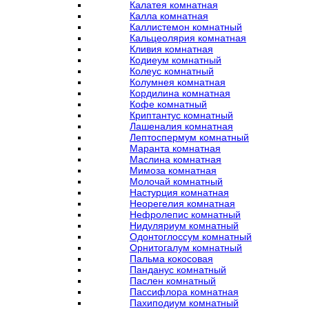
Калатея комнатная
Калла комнатная
Каллистемон комнатный
Кальцеолярия комнатная
Кливия комнатная
Кодиеум комнатный
Колеус комнатный
Колумнея комнатная
Кордилина комнатная
Кофе комнатный
Криптантус комнатный
Лашеналия комнатная
Лептоспермум комнатный
Маранта комнатная
Маслина комнатная
Мимоза комнатная
Молочай комнатный
Настурция комнатная
Неорегелия комнатная
Нефролепис комнатный
Нидуляриум комнатный
Одонтоглоссум комнатный
Орнитогалум комнатный
Пальма кокосовая
Панданус комнатный
Паслен комнатный
Пассифлора комнатная
Пахиподиум комнатный