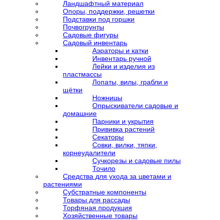
Ландшафтный материал
Опоры, поддержки, решетки
Подставки под горшки
Почвогрунты
Садовые фигуры
Садовый инвентарь
Аэраторы и катки
Инвентарь ручной
Лейки и изделия из
пластмассы
Лопаты, вилы, грабли и
щётки
Ножницы
Опрыскиватели садовые и
домашние
Парники и укрытия
Прививка растений
Секаторы
Совки, вилки, тяпки,
корнеудалители
Сучкорезы и садовые пилы
Точило
Средства для ухода за цветами и
растениями
Субстратные компоненты
Товары для рассады
Торфяная продукция
Хозяйственные товары