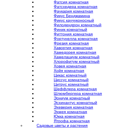
Фатсия комнатная
Фатсхедера комнатная
Фаукария комнатная
Фикус Бенджамина
Фикус каучуконосный
Филодендрон комнатный
Финик комнатный
Фиттония комнатная
Фортунелла комнатная
Фрезия комнатная
Хавортия комнатная
Хамедорея комнатная
Хамелациум комнатный
Хлорофитум комнатный
Ховея комнатная
Хойя комнатная
Цикас комнатный
Циссус комнатный
Цитрус комнатный
Шеффлера комнатная
Шлюмбергера комнатная
Эониум комнатный
Эсхинантус комнатный
Эхеверия комнатная
Эхмея комнатная
Юкка комнатная
Ятрофа комнатная
Садовые цветы и растения