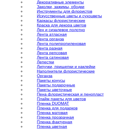
Декоративные элементы
Заколки, зажимы, ободки
Инструменты для флористов
Искусственные цветы и сухоцветы
Каркасы флористические
Краска для декора цветов
Лен и сизалевое полотно
Лента атласная
Лента органза
Лента полипропиленовая
Лента разная
Лента репсовая
Лента сатиновая
Лепестки
Липучки, прищепки и наклейки
Наполнители флористические
Органза
Пакеты конусы
Пакеты подарочные
Пакеты цветочные
Пена флористическая и пенопласт
Плайм пакеты для цветов
Пленка DUOMAT
Пленка для подарков
Пленка матовая
Пленка прозрачная
Пленка фактурная
Пленка цветная