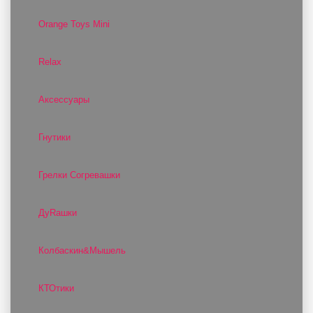
Orange Toys Mini
Relax
Аксессуары
Гнутики
Грелки Согревашки
ДуRашки
Колбаскин&Мышель
КТОтики