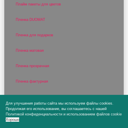
Плайм пакеты для цветов
Пленка DUOMAT
Пленка для подарков
Пленка матовая
Пленка прозрачная
Пленка фактурная
Пленка цветная
Для улучшения работы сайта мы используем файлы cookies.
Продолжая его использование, вы соглашаетесь с нашей
Поддоны для оазиса
Политикой конфиденциальности
и
использованием файлов cookie
Хорошо
Полисилк