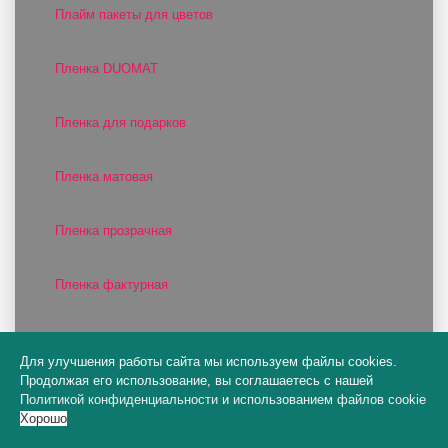
Плайм пакеты для цветов
Пленка DUOMAT
Пленка для подарков
Пленка матовая
Пленка прозрачная
Пленка фактурная
Пленка цветная
Для улучшения работы сайта мы используем файлы cookies.
Продолжая его использование, вы соглашаетесь с нашей
Поддоны для оазиса
Политикой конфиденциальности
и
использованием файлов cookie
Хорошо
Полисилк