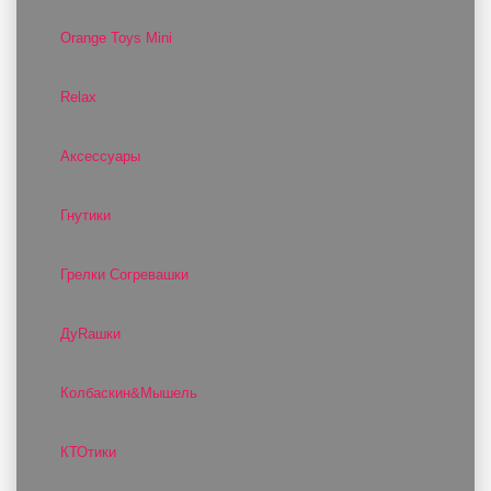
Orange Toys Mini
Relax
Аксессуары
Гнутики
Грелки Согревашки
ДуRашки
Колбаскин&Мышель
КТОтики