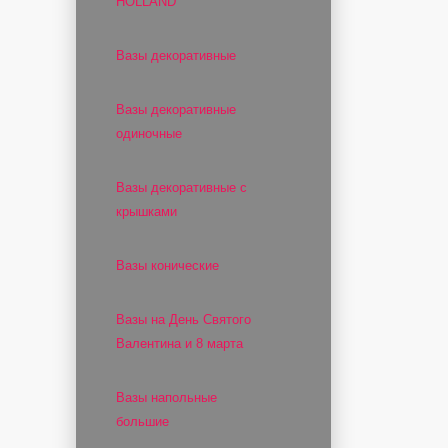
HOLLAND
Вазы декоративные
Вазы декоративные
одиночные
Вазы декоративные с
крышками
Вазы конические
Вазы на День Святого
Валентина и 8 марта
Вазы напольные
большие