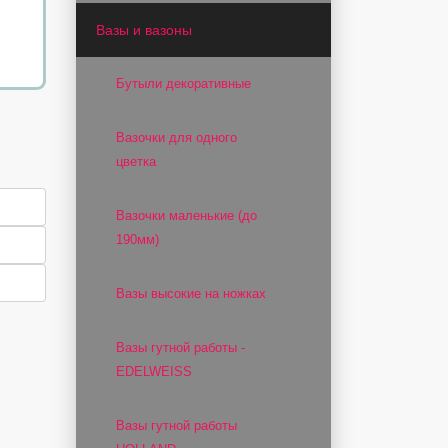
Вазы и вазоны
Бутыли декоративные
Вазочки для одного
цветка
Вазочки маленькие (до
190мм)
Вазы высокие на ножках
Вазы гутной работы -
EDELWEISS
Вазы гутной работы