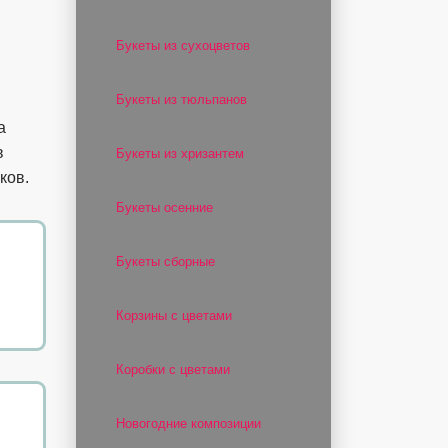
Букеты из сухоцветов
Букеты из тюльпанов
а
в
Букеты из хризантем
ков.
Букеты осенние
Букеты сборные
Корзины с цветами
Коробки с цветами
Новогодние композиции