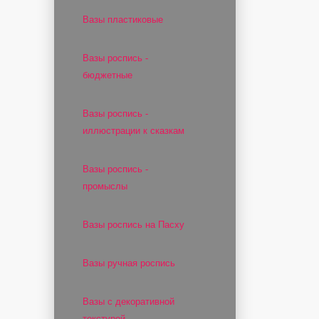
Вазы пластиковые
Вазы роспись -
бюджетные
Вазы роспись -
иллюстрации к сказкам
Вазы роспись -
промыслы
Вазы роспись на Пасху
Вазы ручная роспись
Вазы с декоративной
текстурой