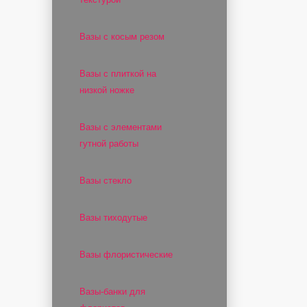
Вазы с косым резом
Вазы с плиткой на
низкой ножке
Вазы с элементами
гутной работы
Вазы стекло
Вазы тиходутые
Вазы флористические
Вазы-банки для