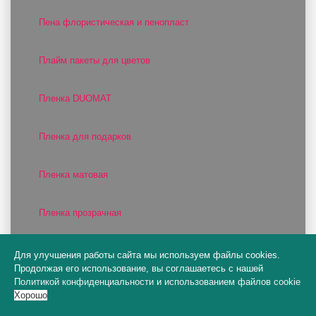
Пена флористическая и пенопласт
Плайм пакеты для цветов
Пленка DUOMAT
Пленка для подарков
Пленка матовая
Пленка прозрачная
Пленка фактурная
Для улучшения работы сайта мы используем файлы cookies.
Продолжая его использование, вы соглашаетесь с нашей
Политикой конфиденциальности
и
использованием файлов cookie
Пленка цветная
Хорошо