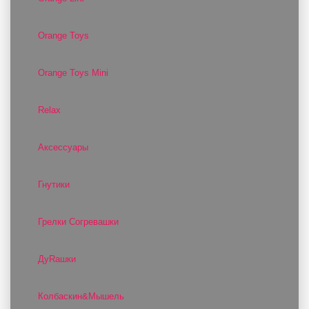
Orange Toys
Orange Toys Mini
Relax
Аксессуары
Гнутики
Грелки Согревашки
ДуRашки
Колбаскин&Мышель