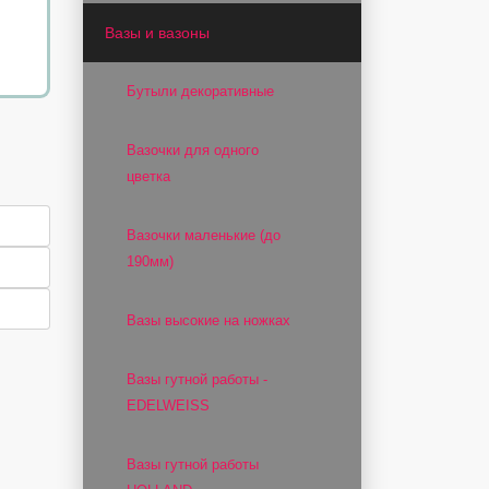
Вазы и вазоны
Бутыли декоративные
Вазочки для одного
цветка
Вазочки маленькие (до
190мм)
Вазы высокие на ножках
Вазы гутной работы -
EDELWEISS
Вазы гутной работы