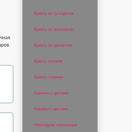
Букеты из сухоцветов
Букеты из тюльпанов
очная
аров.
Букеты из хризантем
Букеты осенние
Букеты сборные
Корзины с цветами
Коробки с цветами
Новогодние композиции