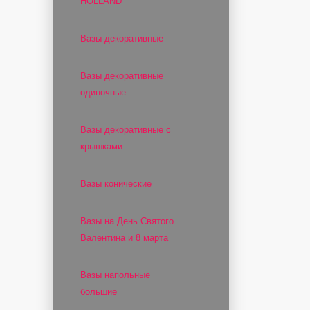
HOLLAND
Вазы декоративные
Вазы декоративные
одиночные
Вазы декоративные с
крышками
Вазы конические
Вазы на День Святого
Валентина и 8 марта
Вазы напольные
большие