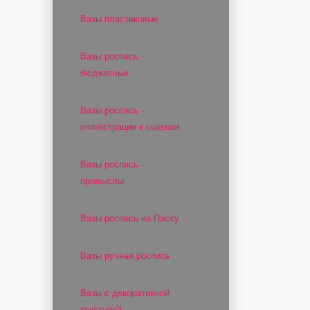
Вазы пластиковые
Вазы роспись -
бюджетные
Вазы роспись -
иллюстрации к сказкам
Вазы роспись -
промыслы
Вазы роспись на Пасху
Вазы ручная роспись
Вазы с декоративной
текстурой