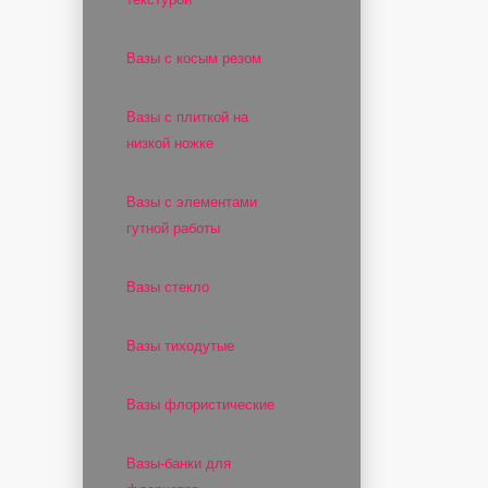
Вазы с косым резом
Вазы с плиткой на
низкой ножке
Вазы с элементами
гутной работы
Вазы стекло
Вазы тиходутые
Вазы флористические
Вазы-банки для