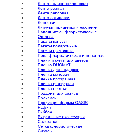
Лента полипропиленовая
Лента разная
Лента репсовая
Лента сатиновая
Лепестки
Липучки, прищепки и наклейки
Наполнители флористические
Органза
Пакеты конусы
Пакеты подарочные
Пакеты цветочные
Пена флористическая и пенопласт
Плайм пакеты для цветов
Пленка DUOMAT
Пленка для подарков
Пленка матовая
Пленка прозрачная
Пленка фактурная
Пленка цветная
Поддоны для оазиса
Полисилк
Продукция фирмы OASIS
Рафия
Риббон
Ритуальные аксессуары
Салфетки
Сетка флористическая
Сизаль