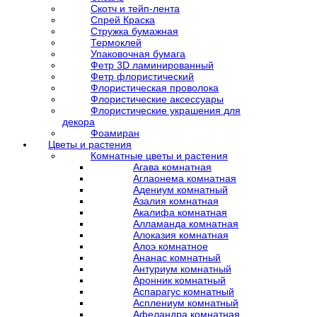
Скотч и тейп-лента
Спрей Краска
Стружка бумажная
Термоклей
Упаковочная бумага
Фетр 3D ламинированный
Фетр флористический
Флористическая проволока
Флористические аксессуары
Флористические украшения для
декора
Фоамиран
Цветы и растения
Комнатные цветы и растения
Агава комнатная
Аглаонема комнатная
Адениум комнатный
Азалия комнатная
Акалифа комнатная
Алламанда комнатная
Алоказия комнатная
Алоэ комнатное
Ананас комнатный
Антуриум комнатный
Аронник комнатный
Аспарагус комнатный
Асплениум комнатный
Афеландра комнатная