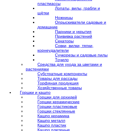
пластмассы
Лопаты, вилы, грабли и
щётки
Ножницы
Опрыскиватели садовые и
домашние
Парники и укрытия
Прививка растений
Секаторы
Совки, вилки, тяпки,
корнеудалители
Сучкорезы и садовые пилы
Точило
Средства для ухода за цветами и
растениями
Субстратные компоненты
Товары для рассады
Торфяная продукция
Хозяйственные товары
Горшки и кашпо
Горшки для орхидей
Горшки керамические
Горшки пластиковые
Горшки стеклянные
Кашпо керамика
Кашпо металл
Кашпо пластик
Кашпо плетеные