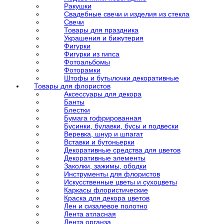
Ракушки
Свадебные свечи и изделия из стекла
Свечи
Товары для праздника
Украшения и бижутерия
Фигурки
Фигурки из гипса
Фотоальбомы
Фоторамки
Штофы и бутылочки декоративные
Товары для флористов
Аксессуары для декора
Банты
Блестки
Бумага гофрированная
Бусинки, булавки, бусы и подвески
Веревка, шнур и шпагат
Вставки и бутоньерки
Декоративные средства для цветов
Декоративные элементы
Заколки, зажимы, ободки
Инструменты для флористов
Искусственные цветы и сухоцветы
Каркасы флористические
Краска для декора цветов
Лен и сизалевое полотно
Лента атласная
Лента органза