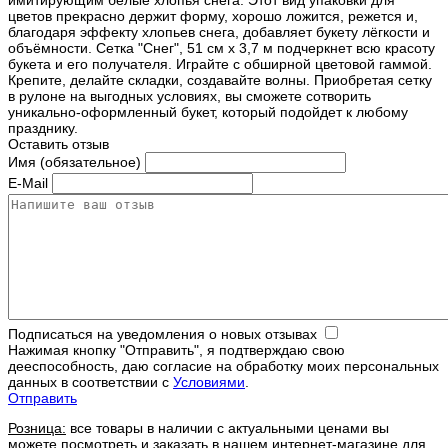
имитирующим белые хлопья снега. Этот вид упаковки для
цветов прекрасно держит форму, хорошо ложится, режется и,
благодаря эффекту хлопьев снега, добавляет букету лёгкости и
объёмности. Сетка "Снег", 51 см х 3,7 м подчеркнет всю красоту
букета и его получателя. Играйте с обширной цветовой гаммой.
Крепите, делайте складки, создавайте волны. Приобретая сетку
в рулоне на выгодных условиях, вы сможете сотворить
уникально-оформленный букет, который подойдет к любому
празднику.
Оставить отзыв
Имя (обязательное)
E-Mail
Подписаться на уведомления о новых отзывах
Нажимая кнопку "Отправить", я подтверждаю свою
дееспособность, даю согласие на обработку моих персональных
данных в соответствии с
Условиями
.
Отправить
Розница:
все товары в наличии с актуальными ценами вы
можете посмотреть и заказать в нашем интернет-магазине для