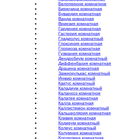
Белопероне комнатное
Бирючина комнатная
Бувардия комнатная
Ванда комнатная
Вриезия комнатная
Гардения комнатная
Гастерия комнатная
Гладиолус комнатный
Глоксиния комнатная
Глориоза комнатная
Гузмания комнатная
Дендробиум комнатный
Диффенбахия комнатная
Драцена комнатная
Замиокулькас комнатный
Инжир комнатный
Кактус комнатный
Каладиум комнатный
Каланхоэ комнатное
Калатея комнатная
Калла комнатная
Каллистемон комнатный
Кальцеолярия комнатная
Кливия комнатная
Кодиеум комнатный
Колеус комнатный
Колумнея комнатная
Кордилина комнатная