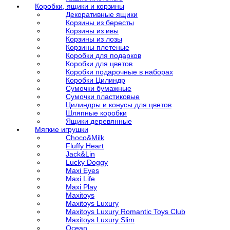
Коробки, ящики и корзины
Декоративные ящики
Корзины из бересты
Корзины из ивы
Корзины из лозы
Корзины плетеные
Коробки для подарков
Коробки для цветов
Коробки подарочные в наборах
Коробки Цилиндр
Сумочки бумажные
Сумочки пластиковые
Цилиндры и конусы для цветов
Шляпные коробки
Ящики деревянные
Мягкие игрушки
Choco&Milk
Fluffy Heart
Jack&Lin
Lucky Doggy
Maxi Eyes
Maxi Life
Maxi Play
Maxitoys
Maxitoys Luxury
Maxitoys Luxury Romantic Toys Club
Maxitoys Luxury Slim
Ocean