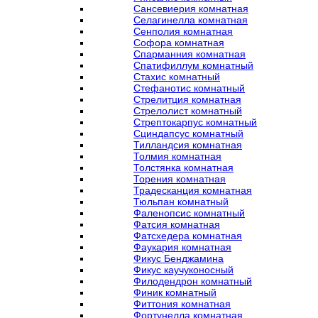
Сансевиерия комнатная
Селагинелла комнатная
Сенполия комнатная
Софора комнатная
Спарманния комнатная
Спатифиллум комнатный
Стахис комнатный
Стефанотис комнатный
Стрелитция комнатная
Стрелолист комнатный
Стрептокарпус комнатный
Сциндапсус комнатный
Тилландсия комнатная
Толмия комнатная
Толстянка комнатная
Торения комнатная
Традесканция комнатная
Тюльпан комнатный
Фаленопсис комнатный
Фатсия комнатная
Фатсхедера комнатная
Фаукария комнатная
Фикус Бенджамина
Фикус каучуконосный
Филодендрон комнатный
Финик комнатный
Фиттония комнатная
Фортунелла комнатная