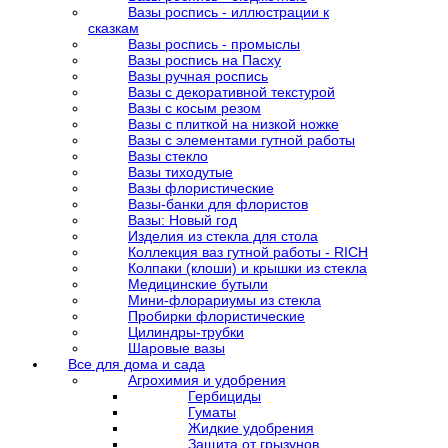
Вазы роспись - иллюстрации к
сказкам
Вазы роспись - промыслы
Вазы роспись на Пасху
Вазы ручная роспись
Вазы с декоративной текстурой
Вазы с косым резом
Вазы с плиткой на низкой ножке
Вазы с элементами гутной работы
Вазы стекло
Вазы тиходутые
Вазы флористические
Вазы-банки для флористов
Вазы: Новый год
Изделия из стекла для стола
Коллекция ваз гутной работы - RICH
Колпаки (клоши) и крышки из стекла
Медицинские бутыли
Мини-флорариумы из стекла
Пробирки флористические
Цилиндры-трубки
Шаровые вазы
Все для дома и сада
Агрохимия и удобрения
Гербициды
Гуматы
Жидкие удобрения
Защита от грызунов