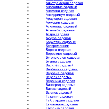
Альстремерия садовая
Анагаллис садовый
Анемона садовая
Антирринум садовый
Араукария садовая
Армерия садовая
Асклепиас садовый
Астильба садовая
Астра садовая
Аукуба садовая
Бархатцы садовые
Безвременник
Береза садовая
Бересклет садовый
Бугенвиллея садовая
Бузина садовая
Василёк садовый
Вербейник садовый
Вербена садовая
Вереск садовый
Вероника садовая
Виноград садовый
Витекс садовый
Вьюнок садовый
Газания садовая
Гайллардия садовая
Гаультерия садовая
Гвоздика садовая