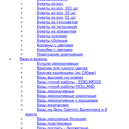
Букеты из роз
Букеты из роз, 101 шт
Букеты из роз, 25 шт
Букеты из роз, 51 шт
Букеты из сухоцветов
Букеты из тюльпанов
Букеты из хризантем
Букеты осенние
Букеты сборные
Корзины с цветами
Коробки с цветами
Новогодние композиции
Вазы и вазоны
Бутыли декоративные
Вазочки для одного цветка
Вазочки маленькие (до 190мм)
Вазы высокие на ножках
Вазы гутной работы - EDELWEISS
Вазы гутной работы HOLLAND
Вазы декоративные
Вазы декоративные одиночные
Вазы декоративные с крышками
Вазы конические
Вазы на День Святого Валентина и 8
марта
Вазы напольные большие
Вазы пластиковые
Вазы роспись - бюджетные