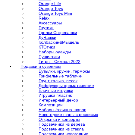
Orange Life
Orange Toys
Orange Toys Mini
Relax
Аксессуары
Гнутики
Грелки Согревашки
ДуRашки
Колбаскин&Мышель
КТОтики
Наборы одежды
Пушистики
Тигры - Символ 2022
Подарки и сувениры
Бутылки, кружки, термосы
Грифельные таблички
Грунт, галька, песок
Диффузоры ароматические
Ёлочные игрушки
Игрушки пластик
Интерьерный декор
Композиции
Наборы ёлочных шаров
Новогодние шары с росписью
Открытки и конверты
Подсвечники из дерева
Подсвечники из стекла
Подсвечники новогодние