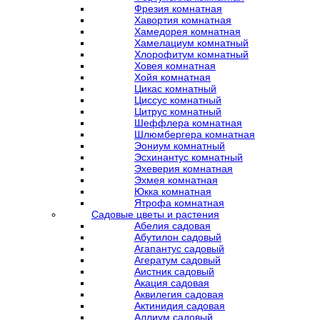
Фрезия комнатная
Хавортия комнатная
Хамедорея комнатная
Хамелациум комнатный
Хлорофитум комнатный
Ховея комнатная
Хойя комнатная
Цикас комнатный
Циссус комнатный
Цитрус комнатный
Шеффлера комнатная
Шлюмбергера комнатная
Эониум комнатный
Эсхинантус комнатный
Эхеверия комнатная
Эхмея комнатная
Юкка комнатная
Ятрофа комнатная
Садовые цветы и растения
Абелия садовая
Абутилон садовый
Агапантус садовый
Агератум садовый
Аистник садовый
Акация садовая
Аквилегия садовая
Актинидия садовая
Аллиум садовый