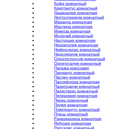
Кофе комнатный
Криптантус комнатный
Лашеналия комнатная
Лептоспермум комнатный
Маранта комнатная
Маслина комнатная
Мимоза комнатная
Молочай комнатный
Настурция комнатная
Неорегелия комнатная
Нефролепис комнатный
Нидуляриум комнатный
Одонтоглоссум комнатный
Орнитогалум комнатный
Пальма кокосовая
Панданус комнатный
Паслен комнатный
Пассифлора комнатная
Пахиподиум комнатный
Пахистахис комнатный
Пеперомия комнатная
Перец комнатный
Пилея комнатная
Плектрантус комнатный
Плющ комнатный
Радермахера комнатная
Ребуция комнатная
Рипсалис комнатный