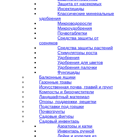
Защита от насекомых
Инсектициды
Классические минеральные
удобрения
Микроводоросли
Микроудобрения
Почвотаблетки
Средства защиты от
сорняков
Средства защиты растений
Стимуляторы роста
Удобрения
Удобрения для цветов
Удобрения палочки
Фунгициды
Балконные ящики
Газонные травы
Искусственная почва, гравий и грунт
Компосты и биоочистители
Ландшафтный материал
Опоры, поддержки, решетки
Подставки под горшки
Почвогрунты
Садовые фигуры
Садовый инвентарь
Аэраторы и катки
Инвентарь ручной
Лейки и изделия из