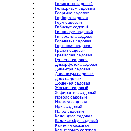
Гелиотроп садовый
Гелихризум садовый
Георгина садовая
Гербера садовая
Геум садовый
Гибискус садовый
Гиперикум садовый
Гипсофила садовая
Горечавка садовая
Гортензия садовая
Гранат садовый
Гревиллея садовая
Гуннера садовая
Диморфотека садовая
Дицентра садовая
Дороникум садовый
Дрок садовый
Дюшенея садовая
Жасмин садовый
Зефирантес садовый
Иберис садовый
Ипомея садовая
Ирис садовый
Истод садовый
Календула садовая
Каллистефус садовый
Камелия садовая
Камнеломка садовая