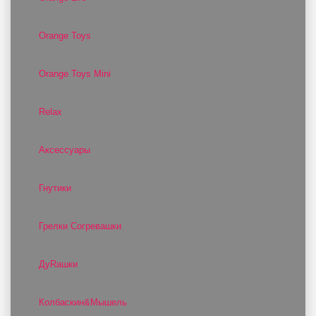
Orange Toys
Orange Toys Mini
Relax
Аксессуары
Гнутики
Грелки Согревашки
ДуRашки
Колбаскин&Мышель