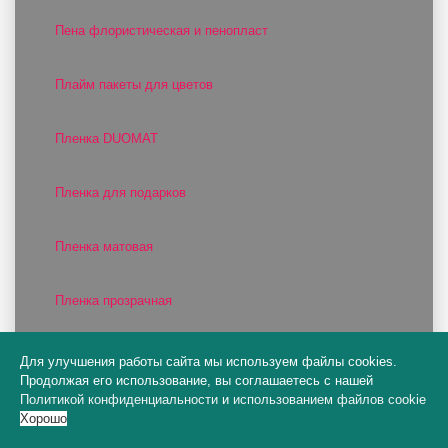
Пена флористическая и пенопласт
Плайм пакеты для цветов
Пленка DUOMAT
Пленка для подарков
Пленка матовая
Пленка прозрачная
Пленка фактурная
Для улучшения работы сайта мы используем файлы cookies.
Продолжая его использование, вы соглашаетесь с нашей
Политикой конфиденциальности
и
использованием файлов cookie
Пленка цветная
Хорошо