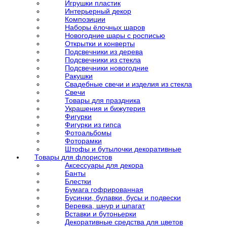
Игрушки пластик
Интерьерный декор
Композиции
Наборы ёлочных шаров
Новогодние шары с росписью
Открытки и конверты
Подсвечники из дерева
Подсвечники из стекла
Подсвечники новогодние
Ракушки
Свадебные свечи и изделия из стекла
Свечи
Товары для праздника
Украшения и бижутерия
Фигурки
Фигурки из гипса
Фотоальбомы
Фоторамки
Штофы и бутылочки декоративные
Товары для флористов
Аксессуары для декора
Банты
Блестки
Бумага гофрированная
Бусинки, булавки, бусы и подвески
Веревка, шнур и шпагат
Вставки и бутоньерки
Декоративные средства для цветов