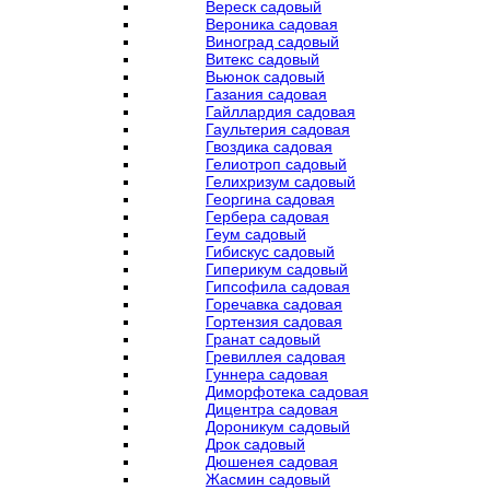
Вереск садовый
Вероника садовая
Виноград садовый
Витекс садовый
Вьюнок садовый
Газания садовая
Гайллардия садовая
Гаультерия садовая
Гвоздика садовая
Гелиотроп садовый
Гелихризум садовый
Георгина садовая
Гербера садовая
Геум садовый
Гибискус садовый
Гиперикум садовый
Гипсофила садовая
Горечавка садовая
Гортензия садовая
Гранат садовый
Гревиллея садовая
Гуннера садовая
Диморфотека садовая
Дицентра садовая
Дороникум садовый
Дрок садовый
Дюшенея садовая
Жасмин садовый