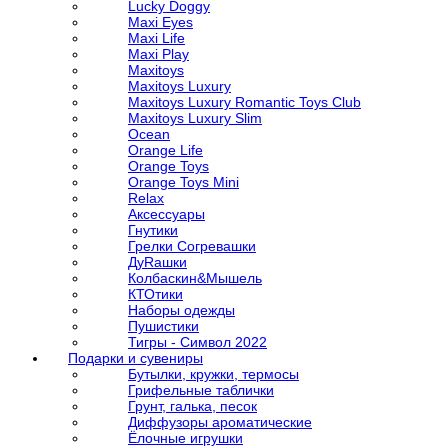
Lucky Doggy
Maxi Eyes
Maxi Life
Maxi Play
Maxitoys
Maxitoys Luxury
Maxitoys Luxury Romantic Toys Club
Maxitoys Luxury Slim
Ocean
Orange Life
Orange Toys
Orange Toys Mini
Relax
Аксессуары
Гнутики
Грелки Согревашки
ДуRашки
Колбаскин&Мышель
КТОтики
Наборы одежды
Пушистики
Тигры - Символ 2022
Подарки и сувениры
Бутылки, кружки, термосы
Грифельные таблички
Грунт, галька, песок
Диффузоры ароматические
Ёлочные игрушки