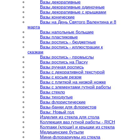
Вазы декоративные
Вазы декоративные одиночные
Вазы декоративные с крышками
Вазы конические
Вазы на День Святого Валентина и 8
марта
Вазы напольные большие
Вазы пластиковые
Вазы роспись - бюджетные
Вазы роспись - иллюстрации к
сказкам
Вазы роспись - промыслы
Вазы роспись на Пасху
Вазы ручная роспись
Вазы с декоративной текстурой
Вазы с косым резом
Вазы с плиткой на низкой ножке
Вазы с элементами гутной работы
Вазы стекло
Вазы тиходутые
Вазы флористические
Вазы-банки для флористов
Вазы: Новый год
Изделия из стекла для стола
Коллекция ваз гутной работы - RICH
Колпаки (клоши) и крышки из стекла
Медицинские бутыли
Мини-флорариумы из стекла