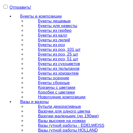
Отправить!
Букеты и композиции
Букеты дешевые
Букеты для невесты
Букеты из гербер
Букеты из калл
Букеты из лилий
Букеты из роз
Букеты из роз, 101 шт
Букеты из роз, 25 шт
Букеты из роз, 51 шт
Букеты из сухоцветов
Букеты из тюльпанов
Букеты из хризантем
Букеты осенние
Букеты сборные
Корзины с цветами
Коробки с цветами
Новогодние композиции
Вазы и вазоны
Бутыли декоративные
Вазочки для одного цветка
Вазочки маленькие (до 190мм)
Вазы высокие на ножках
Вазы гутной работы - EDELWEISS
Вазы гутной работы HOLLAND