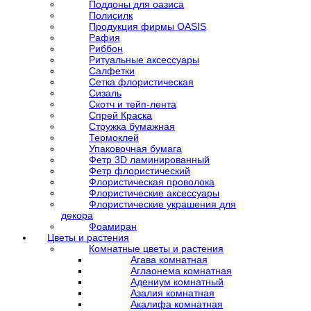
Поддоны для оазиса
Полисилк
Продукция фирмы OASIS
Рафия
Риббон
Ритуальные аксессуары
Салфетки
Сетка флористическая
Сизаль
Скотч и тейп-лента
Спрей Краска
Стружка бумажная
Термоклей
Упаковочная бумага
Фетр 3D ламинированный
Фетр флористический
Флористическая проволока
Флористические аксессуары
Флористические украшения для
декора
Фоамиран
Цветы и растения
Комнатные цветы и растения
Агава комнатная
Аглаонема комнатная
Адениум комнатный
Азалия комнатная
Акалифа комнатная