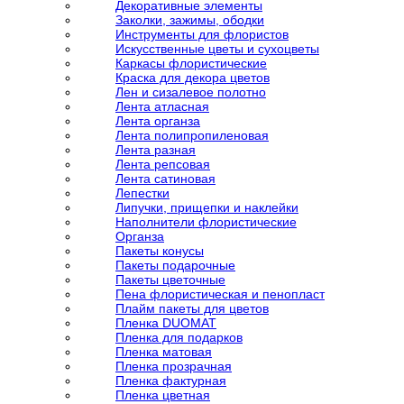
Декоративные элементы
Заколки, зажимы, ободки
Инструменты для флористов
Искусственные цветы и сухоцветы
Каркасы флористические
Краска для декора цветов
Лен и сизалевое полотно
Лента атласная
Лента органза
Лента полипропиленовая
Лента разная
Лента репсовая
Лента сатиновая
Лепестки
Липучки, прищепки и наклейки
Наполнители флористические
Органза
Пакеты конусы
Пакеты подарочные
Пакеты цветочные
Пена флористическая и пенопласт
Плайм пакеты для цветов
Пленка DUOMAT
Пленка для подарков
Пленка матовая
Пленка прозрачная
Пленка фактурная
Пленка цветная