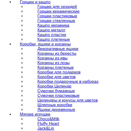
Горшки и кашпо
Горшки для орхидей
Горшки керамические
Горшки пластиковые
Горшки стеклянные
Кашпо керамика
Кашпо металл
Кашпо пластик
Кашпо плетеные
Коробки, ящики и корзины
Декоративные ящики
Корзины из бересты
Корзины из ивы
Корзины из лозы
Корзины плетеные
Коробки для подарков
Коробки для цветов
Коробки подарочные в наборах
Коробки Цилиндр
Сумочки бумажные
Сумочки пластиковые
Цилиндры и конусы для цветов
Шляпные коробки
Ящики деревянные
Мягкие игрушки
Choco&Milk
Fluffy Heart
Jack&Lin