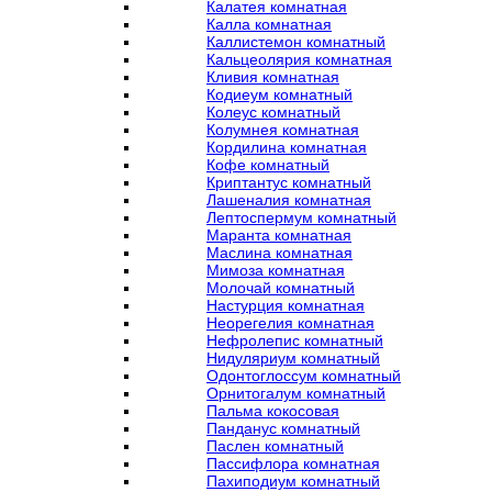
Калатея комнатная
Калла комнатная
Каллистемон комнатный
Кальцеолярия комнатная
Кливия комнатная
Кодиеум комнатный
Колеус комнатный
Колумнея комнатная
Кордилина комнатная
Кофе комнатный
Криптантус комнатный
Лашеналия комнатная
Лептоспермум комнатный
Маранта комнатная
Маслина комнатная
Мимоза комнатная
Молочай комнатный
Настурция комнатная
Неорегелия комнатная
Нефролепис комнатный
Нидуляриум комнатный
Одонтоглоссум комнатный
Орнитогалум комнатный
Пальма кокосовая
Панданус комнатный
Паслен комнатный
Пассифлора комнатная
Пахиподиум комнатный