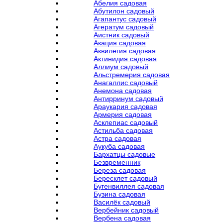
Абелия садовая
Абутилон садовый
Агапантус садовый
Агератум садовый
Аистник садовый
Акация садовая
Аквилегия садовая
Актинидия садовая
Аллиум садовый
Альстремерия садовая
Анагаллис садовый
Анемона садовая
Антирринум садовый
Араукария садовая
Армерия садовая
Асклепиас садовый
Астильба садовая
Астра садовая
Аукуба садовая
Бархатцы садовые
Безвременник
Береза садовая
Бересклет садовый
Бугенвиллея садовая
Бузина садовая
Василёк садовый
Вербейник садовый
Вербена садовая