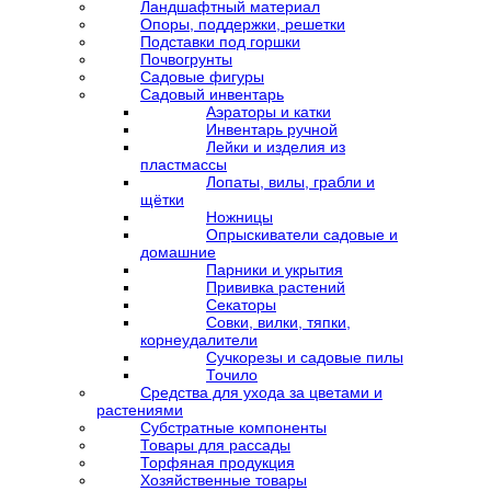
Ландшафтный материал
Опоры, поддержки, решетки
Подставки под горшки
Почвогрунты
Садовые фигуры
Садовый инвентарь
Аэраторы и катки
Инвентарь ручной
Лейки и изделия из
пластмассы
Лопаты, вилы, грабли и
щётки
Ножницы
Опрыскиватели садовые и
домашние
Парники и укрытия
Прививка растений
Секаторы
Совки, вилки, тяпки,
корнеудалители
Сучкорезы и садовые пилы
Точило
Средства для ухода за цветами и
растениями
Субстратные компоненты
Товары для рассады
Торфяная продукция
Хозяйственные товары