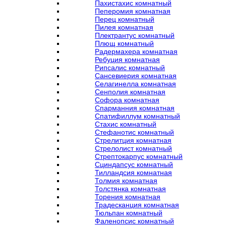
Пахистахис комнатный
Пеперомия комнатная
Перец комнатный
Пилея комнатная
Плектрантус комнатный
Плющ комнатный
Радермахера комнатная
Ребуция комнатная
Рипсалис комнатный
Сансевиерия комнатная
Селагинелла комнатная
Сенполия комнатная
Софора комнатная
Спарманния комнатная
Спатифиллум комнатный
Стахис комнатный
Стефанотис комнатный
Стрелитция комнатная
Стрелолист комнатный
Стрептокарпус комнатный
Сциндапсус комнатный
Тилландсия комнатная
Толмия комнатная
Толстянка комнатная
Торения комнатная
Традесканция комнатная
Тюльпан комнатный
Фаленопсис комнатный