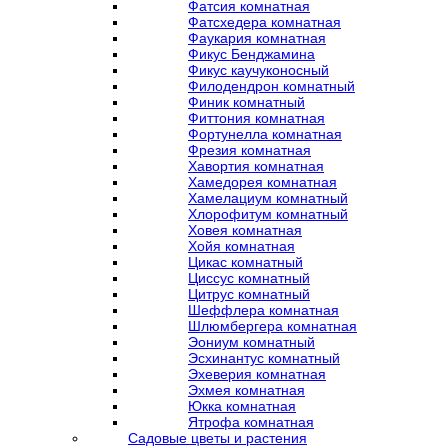
Фатсия комнатная
Фатсхедера комнатная
Фаукария комнатная
Фикус Бенджамина
Фикус каучуконосный
Филодендрон комнатный
Финик комнатный
Фиттония комнатная
Фортунелла комнатная
Фрезия комнатная
Хавортия комнатная
Хамедорея комнатная
Хамелациум комнатный
Хлорофитум комнатный
Ховея комнатная
Хойя комнатная
Цикас комнатный
Циссус комнатный
Цитрус комнатный
Шеффлера комнатная
Шлюмбергера комнатная
Эониум комнатный
Эсхинантус комнатный
Эхеверия комнатная
Эхмея комнатная
Юкка комнатная
Ятрофа комнатная
Садовые цветы и растения