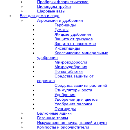
Пробирки флористические
Цилиндры-трубки
Шаровые вазы
Все для дома и сада
Агрохимия и удобрения
Гербициды
Гуматы
Жидкие удобрения
Защита от грызунов
Защита от насекомых
Инсектициды
Классические минеральные
удобрения
Микроводоросли
Микроудобрения
Почвотаблетки
Средства защиты от
сорняков
Средства защиты растений
Стимуляторы роста
Удобрения
Удобрения для цветов
Удобрения палочки
Фунгициды
Балконные ящики
Газонные травы
Искусственная почва, гравий и грунт
Компосты и биоочистители