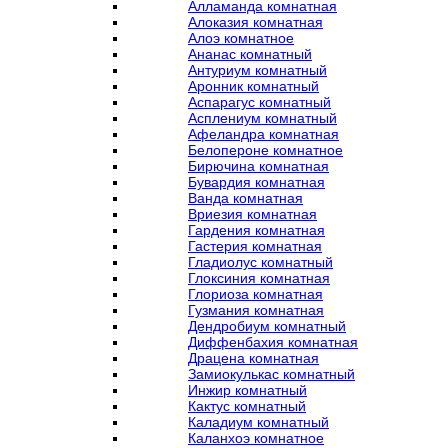
Алламанда комнатная
Алоказия комнатная
Алоэ комнатное
Ананас комнатный
Антуриум комнатный
Аронник комнатный
Аспарагус комнатный
Асплениум комнатный
Афеландра комнатная
Белопероне комнатное
Бирючина комнатная
Бувардия комнатная
Ванда комнатная
Вриезия комнатная
Гардения комнатная
Гастерия комнатная
Гладиолус комнатный
Глоксиния комнатная
Глориоза комнатная
Гузмания комнатная
Дендробиум комнатный
Диффенбахия комнатная
Драцена комнатная
Замиокулькас комнатный
Инжир комнатный
Кактус комнатный
Каладиум комнатный
Каланхоэ комнатное