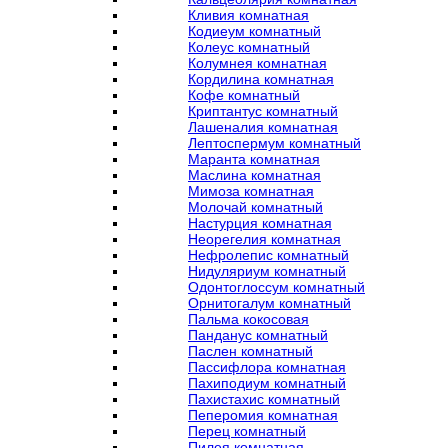
Кливия комнатная
Кодиеум комнатный
Колеус комнатный
Колумнея комнатная
Кордилина комнатная
Кофе комнатный
Криптантус комнатный
Лашеналия комнатная
Лептоспермум комнатный
Маранта комнатная
Маслина комнатная
Мимоза комнатная
Молочай комнатный
Настурция комнатная
Неорегелия комнатная
Нефролепис комнатный
Нидуляриум комнатный
Одонтоглоссум комнатный
Орнитогалум комнатный
Пальма кокосовая
Панданус комнатный
Паслен комнатный
Пассифлора комнатная
Пахиподиум комнатный
Пахистахис комнатный
Пеперомия комнатная
Перец комнатный
Пилея комнатная