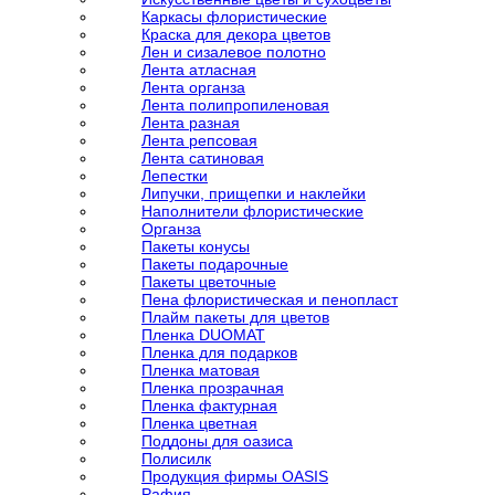
Каркасы флористические
Краска для декора цветов
Лен и сизалевое полотно
Лента атласная
Лента органза
Лента полипропиленовая
Лента разная
Лента репсовая
Лента сатиновая
Лепестки
Липучки, прищепки и наклейки
Наполнители флористические
Органза
Пакеты конусы
Пакеты подарочные
Пакеты цветочные
Пена флористическая и пенопласт
Плайм пакеты для цветов
Пленка DUOMAT
Пленка для подарков
Пленка матовая
Пленка прозрачная
Пленка фактурная
Пленка цветная
Поддоны для оазиса
Полисилк
Продукция фирмы OASIS
Рафия