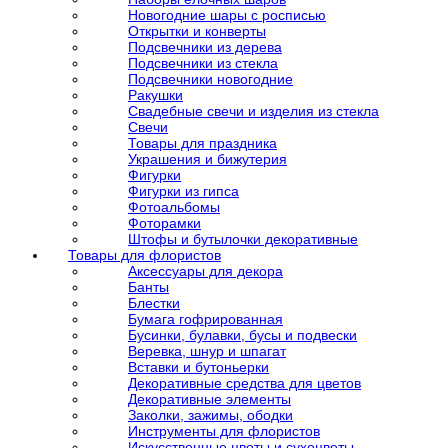
Новогодние шары с росписью
Открытки и конверты
Подсвечники из дерева
Подсвечники из стекла
Подсвечники новогодние
Ракушки
Свадебные свечи и изделия из стекла
Свечи
Товары для праздника
Украшения и бижутерия
Фигурки
Фигурки из гипса
Фотоальбомы
Фоторамки
Штофы и бутылочки декоративные
Товары для флористов
Аксессуары для декора
Банты
Блестки
Бумага гофрированная
Бусинки, булавки, бусы и подвески
Веревка, шнур и шпагат
Вставки и бутоньерки
Декоративные средства для цветов
Декоративные элементы
Заколки, зажимы, ободки
Инструменты для флористов
Искусственные цветы и сухоцветы