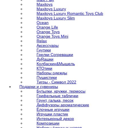
Maxitoys
Maxitoys Luxury
Maxitoys Luxury Romantic Toys Club
Maxitoys Luxury Slim
Ocean
Orange Life
Orange Toys
Orange Toys Mini
Relax
Аксессуары
Гнутики
Грелки Согревашки
ДуRашки
Колбаскин&Мышель
КТОтики
Наборы одежды
Пушистики
Тигры - Символ 2022
Подарки и сувениры
Бутылки, кружки, термосы
Грифельные таблички
Грунт, галька, песок
Диффузоры ароматические
Ёлочные игрушки
Игрушки пластик
Интерьерный декор
Композиции
Наборы ёлочных шаров