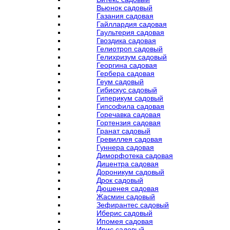
Вьюнок садовый
Газания садовая
Гайллардия садовая
Гаультерия садовая
Гвоздика садовая
Гелиотроп садовый
Гелихризум садовый
Георгина садовая
Гербера садовая
Геум садовый
Гибискус садовый
Гиперикум садовый
Гипсофила садовая
Горечавка садовая
Гортензия садовая
Гранат садовый
Гревиллея садовая
Гуннера садовая
Диморфотека садовая
Дицентра садовая
Дороникум садовый
Дрок садовый
Дюшенея садовая
Жасмин садовый
Зефирантес садовый
Иберис садовый
Ипомея садовая
Ирис садовый