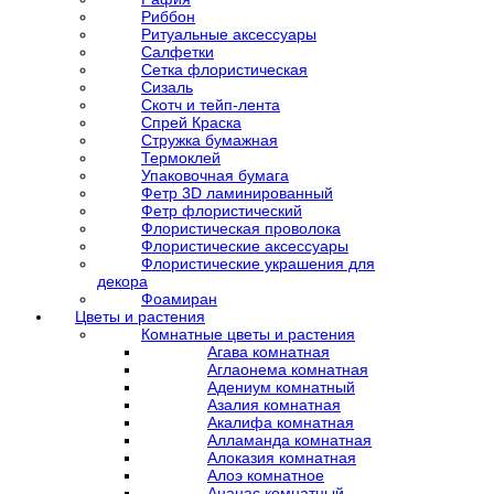
Риббон
Ритуальные аксессуары
Салфетки
Сетка флористическая
Сизаль
Скотч и тейп-лента
Спрей Краска
Стружка бумажная
Термоклей
Упаковочная бумага
Фетр 3D ламинированный
Фетр флористический
Флористическая проволока
Флористические аксессуары
Флористические украшения для
декора
Фоамиран
Цветы и растения
Комнатные цветы и растения
Агава комнатная
Аглаонема комнатная
Адениум комнатный
Азалия комнатная
Акалифа комнатная
Алламанда комнатная
Алоказия комнатная
Алоэ комнатное
Ананас комнатный