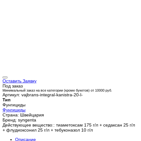
Оставить Заявку
Под заказ
Минимальный заказ на все категории (кроме букетов) от 10000 руб.
Артикул: vajbrans-integral-kanistra-20-l-
Тип
Фунгициды
Фунгициды
Страна: Швейцария
Бренд: syngenta
Действующее вещество:: тиаметоксам 175 г/л + седаксан 25 г/л
+ флудиоксонил 25 г/л + тебуконазол 10 г/л
Описание