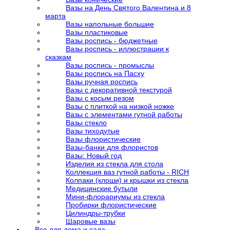
Вазы на День Святого Валентина и 8
марта
Вазы напольные большие
Вазы пластиковые
Вазы роспись - бюджетные
Вазы роспись - иллюстрации к
сказкам
Вазы роспись - промыслы
Вазы роспись на Пасху
Вазы ручная роспись
Вазы с декоративной текстурой
Вазы с косым резом
Вазы с плиткой на низкой ножке
Вазы с элементами гутной работы
Вазы стекло
Вазы тиходутые
Вазы флористические
Вазы-банки для флористов
Вазы: Новый год
Изделия из стекла для стола
Коллекция ваз гутной работы - RICH
Колпаки (клоши) и крышки из стекла
Медицинские бутыли
Мини-флорариумы из стекла
Пробирки флористические
Цилиндры-трубки
Шаровые вазы
Все для дома и сада