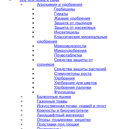
Агрохимия и удобрения
Гербициды
Гуматы
Жидкие удобрения
Защита от грызунов
Защита от насекомых
Инсектициды
Классические минеральные
удобрения
Микроводоросли
Микроудобрения
Почвотаблетки
Средства защиты от
сорняков
Средства защиты растений
Стимуляторы роста
Удобрения
Удобрения для цветов
Удобрения палочки
Фунгициды
Балконные ящики
Газонные травы
Искусственная почва, гравий и грунт
Компосты и биоочистители
Ландшафтный материал
Опоры, поддержки, решетки
Подставки под горшки
Почвогрунты