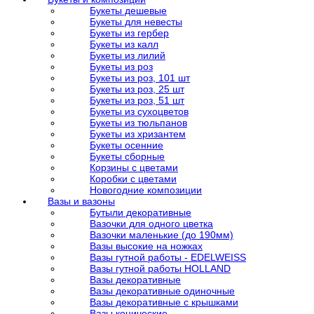
Букеты дешевые
Букеты для невесты
Букеты из гербер
Букеты из калл
Букеты из лилий
Букеты из роз
Букеты из роз, 101 шт
Букеты из роз, 25 шт
Букеты из роз, 51 шт
Букеты из сухоцветов
Букеты из тюльпанов
Букеты из хризантем
Букеты осенние
Букеты сборные
Корзины с цветами
Коробки с цветами
Новогодние композиции
Вазы и вазоны
Бутыли декоративные
Вазочки для одного цветка
Вазочки маленькие (до 190мм)
Вазы высокие на ножках
Вазы гутной работы - EDELWEISS
Вазы гутной работы HOLLAND
Вазы декоративные
Вазы декоративные одиночные
Вазы декоративные с крышками
Вазы конические