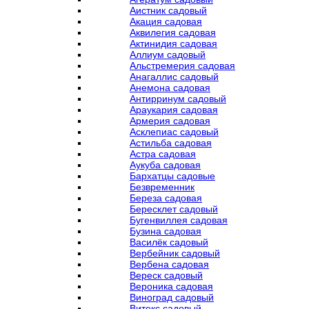
Аистник садовый
Акация садовая
Аквилегия садовая
Актинидия садовая
Аллиум садовый
Альстремерия садовая
Анагаллис садовый
Анемона садовая
Антирринум садовый
Араукария садовая
Армерия садовая
Асклепиас садовый
Астильба садовая
Астра садовая
Аукуба садовая
Бархатцы садовые
Безвременник
Береза садовая
Бересклет садовый
Бугенвиллея садовая
Бузина садовая
Василёк садовый
Вербейник садовый
Вербена садовая
Вереск садовый
Вероника садовая
Виноград садовый
Витекс садовый