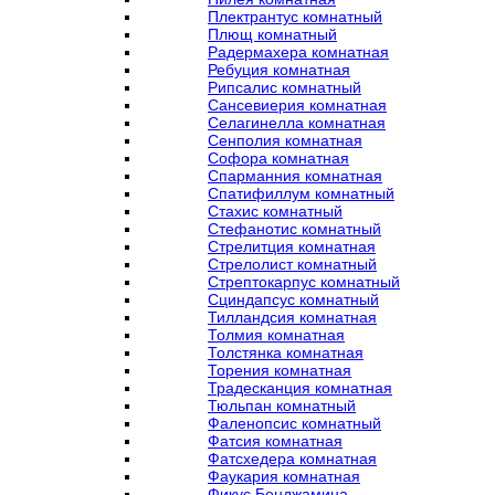
Плектрантус комнатный
Плющ комнатный
Радермахера комнатная
Ребуция комнатная
Рипсалис комнатный
Сансевиерия комнатная
Селагинелла комнатная
Сенполия комнатная
Софора комнатная
Спарманния комнатная
Спатифиллум комнатный
Стахис комнатный
Стефанотис комнатный
Стрелитция комнатная
Стрелолист комнатный
Стрептокарпус комнатный
Сциндапсус комнатный
Тилландсия комнатная
Толмия комнатная
Толстянка комнатная
Торения комнатная
Традесканция комнатная
Тюльпан комнатный
Фаленопсис комнатный
Фатсия комнатная
Фатсхедера комнатная
Фаукария комнатная
Фикус Бенджамина