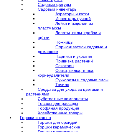
Садовые фигуры
Садовый инвентарь
Аэраторы и катки
Инвентарь ручной
Лейки и изделия из
пластмассы
Лопаты, вилы, грабли и
щётки
Ножницы
Опрыскиватели садовые и
домашние
Парники и укрытия
Прививка растений
Секаторы
Совки, вилки, тяпки,
корнеудалители
Сучкорезы и садовые пилы
Точило
Средства для ухода за цветами и
растениями
Субстратные компоненты
Товары для рассады
Торфяная продукция
Хозяйственные товары
Горшки и кашпо
Горшки для орхидей
Горшки керамические
Горшки пластиковые