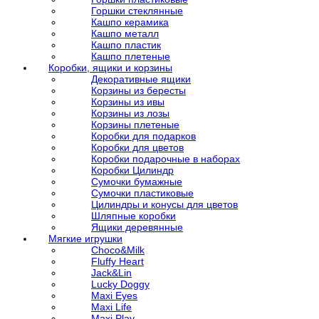
Горшки стеклянные
Кашпо керамика
Кашпо металл
Кашпо пластик
Кашпо плетеные
Коробки, ящики и корзины
Декоративные ящики
Корзины из бересты
Корзины из ивы
Корзины из лозы
Корзины плетеные
Коробки для подарков
Коробки для цветов
Коробки подарочные в наборах
Коробки Цилиндр
Сумочки бумажные
Сумочки пластиковые
Цилиндры и конусы для цветов
Шляпные коробки
Ящики деревянные
Мягкие игрушки
Choco&Milk
Fluffy Heart
Jack&Lin
Lucky Doggy
Maxi Eyes
Maxi Life
Maxi Play