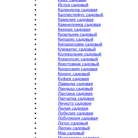
Истод садовый
Календула садовая
Каллистефус садовый
Камелия садовая
Камнеломка садовая
Керрия садовая
Кизильник садовый
Кипарис садовый
Кипарисовик садовый
Клематис садовый
Колокольчик садовый
Кореопсис садовый
Крестовник садовый
Крокосмия садовая
Крокус садовый
Куфея садовая
Лаванда садовая
Ландыш садовый
Лантана садовая
Лапчатка садовая
Леукотэ садовое
Лилия садовая
Лобелия садовая
Лобулярия садовая
Лотос садовый
Люпин садовый
Мак садовый
Маргаритка садовая