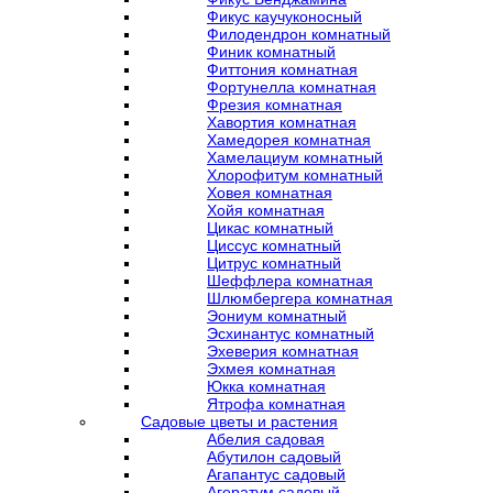
Фикус каучуконосный
Филодендрон комнатный
Финик комнатный
Фиттония комнатная
Фортунелла комнатная
Фрезия комнатная
Хавортия комнатная
Хамедорея комнатная
Хамелациум комнатный
Хлорофитум комнатный
Ховея комнатная
Хойя комнатная
Цикас комнатный
Циссус комнатный
Цитрус комнатный
Шеффлера комнатная
Шлюмбергера комнатная
Эониум комнатный
Эсхинантус комнатный
Эхеверия комнатная
Эхмея комнатная
Юкка комнатная
Ятрофа комнатная
Садовые цветы и растения
Абелия садовая
Абутилон садовый
Агапантус садовый
Агератум садовый