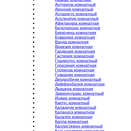
Антуриум комнатный
Аронник комнатный
Аспарагус комнатный
Асплениум комнатный
Афеландра комнатная
Белопероне комнатное
Бирючина комнатная
Бувардия комнатная
Ванда комнатная
Вриезия комнатная
Гардения комнатная
Гастерия комнатная
Гладиолус комнатный
Глоксиния комнатная
Глориоза комнатная
Гузмания комнатная
Дендробиум комнатный
Диффенбахия комнатная
Драцена комнатная
Замиокулькас комнатный
Инжир комнатный
Кактус комнатный
Каладиум комнатный
Каланхоэ комнатное
Калатея комнатная
Калла комнатная
Каллистемон комнатный
Кальцеолярия комнатная